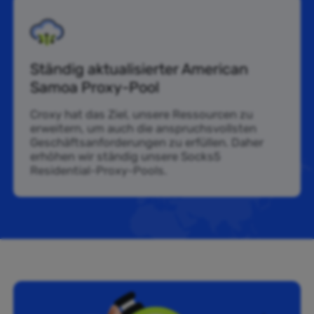
Ständig aktualisierter American
Samoa Proxy-Pool
Croxy hat das Ziel, unsere Ressourcen zu
erweitern, um auch die anspruchsvollsten
Geschäftsanforderungen zu erfüllen. Daher
erhöhen wir ständig unsere Socks5
Residential-Proxy-Pools.