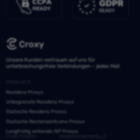
Unsere Kunden vertrauen auf uns für
unterbrechungsfreie Verbindungen – jedes Mal!
PRODUKTE
Residenz Proxys
Unbegrenzte Residenz Proxys
Statische Residenz Proxys
Statische Rechenzentrums Proxys
Langfristig wirkende ISP Proxys
FUNKTIONEN
ANWENDUNGSFÄLLE