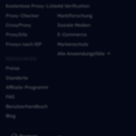
Kostenlose Proxy-Liste
Ad Verification
Proxy-Checker
Marktforschung
CroxyProxy
Soziale Medien
ProxySite
E-Commerce
Proxys nach ISP
Markenschutz
Alle Anwendungsfälle
RESSOURCEN
Preise
Standorte
Affiliate-Programm
FAQ
Benutzerhandbuch
Blog