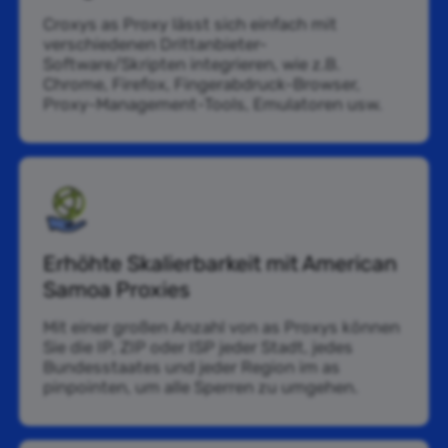
Croxys as Proxy lässt sich einfach mit
verschiedenen Drittanbieter-
Software/Skripten integrieren, wie z.B.
Chrome, Firefox, Fingerabdruck-Browser,
Proxy-Management-Tools, Emulatoren usw.
Erhöhte Skalierbarkeit mit American
Samoa Proxies
Mit einer großen Anzahl von as Proxys können
Sie die IP, ZIP oder ISP jeder Stadt, jedes
Bundesstaates und jeder Region im as
pinpointen, um alle Sperren zu umgehen.