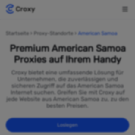
Startseite
Proxy-Standorte
American Samoa
Premium American Samoa
Proxies auf Ihrem Handy
Croxy bietet eine umfassende Lösung für
Unternehmen, die zuverlässigen und
sicheren Zugriff auf das American Samoa
Internet suchen. Greifen Sie mit Croxy auf
jede Website aus American Samoa zu, zu den
besten Preisen.
Loslegen