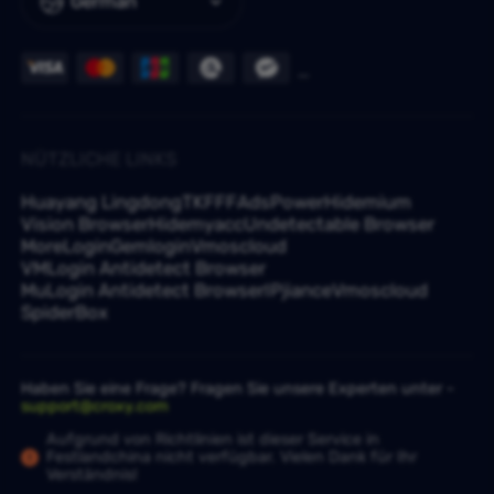
German
NÜTZLICHE LINKS
Huayang Lingdong
TKFFF
AdsPower
Hidemium
Vision Browser
Hidemyacc
Undetectable Browser
MoreLogin
Gemlogin
Vmoscloud
VMLogin Antidetect Browser
MuLogin Antidetect Browser
IPjiance
Vmoscloud
SpiderBox
Haben Sie eine Frage? Fragen Sie unsere Experten unter -
support@croxy.com
Aufgrund von Richtlinien ist dieser Service in
Festlandchina nicht verfügbar. Vielen Dank für Ihr
Verständnis!