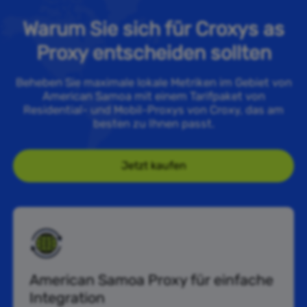
Warum Sie sich für Croxys as
Proxy entscheiden sollten
Beheben Sie maximale lokale Metriken im Gebiet von
American Samoa mit einem Tarifpaket von
Residential- und Mobil-Proxys von Croxy, das am
besten zu Ihnen passt.
Jetzt kaufen
American Samoa Proxy für einfache
Integration