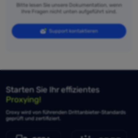
Bitte lesen Sie unsere Dokumentation, wenn
Ihre Fragen nicht unten aufgeführt sind.
Support kontaktieren
Starten Sie Ihr effizientes
Proxying!
Croxy wird von führenden Drittanbieter-Standards
geprüft und zertifiziert.