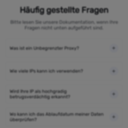
Häufig gestellte Fragen
Bitte lesen Sie unsere Dokumentation, wenn Ihre
Fragen nicht unten aufgeführt sind.
Was ist ein Unbegrenzter Proxy?
Wie viele IPs kann ich verwenden?
Wird Ihre IP als hochgradig
betrugsverdächtig erkannt?
Wo kann ich das Ablaufdatum meiner Daten
überprüfen?