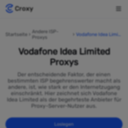
Andere ISP-
Startseite
Vodafone Idea Limit
Proxys
ed
Vodafone Idea Limited
Proxys
Der entscheidende Faktor, der einen
bestimmten ISP begehrenswerter macht als
andere, ist, wie stark er den Internetzugang
einschränkt. Hier zeichnet sich Vodafone
Idea Limited als der begehrteste Anbieter für
Proxy-Server-Nutzer aus.
Loslegen