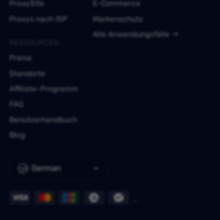
ProxySite
E-Commerce
Proxys nach ISP
Markenschutz
Alle Anwendungsfälle
RESSOURCEN
Preise
Standorte
Affiliate-Programm
FAQ
Benutzerhandbuch
Blog
German