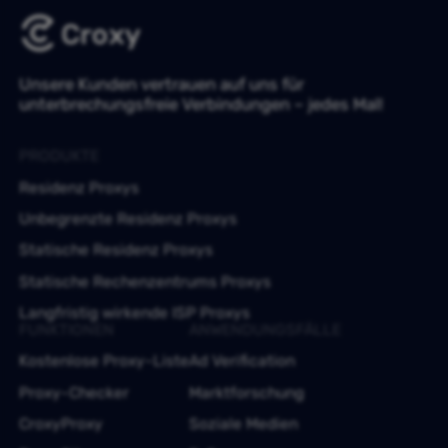
Unsere Kunden vertrauen auf uns für
unterbrechungsfreie Verbindungen – jedes Mal!
PRODUKTE
Residenz Proxys
Unbegrenzte Residenz Proxys
Statische Residenz Proxys
Statische Rechenzentrums Proxys
Langfristig wirkende ISP Proxys
FUNKTIONEN
ANWENDUNGSFÄLLE
Kostenlose Proxy-Liste
Ad Verification
Proxy-Checker
Marktforschung
CroxyProxy
Soziale Medien