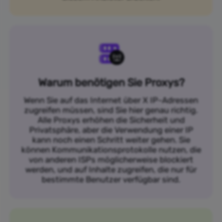
Warum benötigen Sie Proxys?
Wenn Sie auf das Internet über X IP-Adressen
zugreifen müssen, sind Sie hier genau richtig.
Alle Proxys erhöhen die Sicherheit und
Privatsphäre, aber die Verwendung einer IP
kann noch einen Schritt weiter gehen. Sie
können Kommunikationsprotokolle nutzen, die
von anderen ISPs möglicherweise blockiert
werden, und auf Inhalte zugreifen, die nur für
bestimmte Benutzer verfügbar sind.