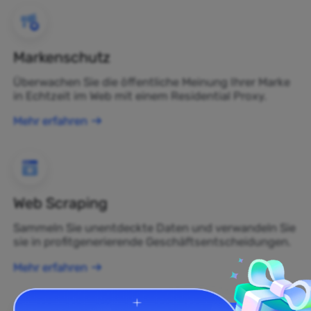
Markenschutz
Überwachen Sie die öffentliche Meinung Ihrer Marke
in Echtzeit im Web mit einem Residential Proxy.
Mehr erfahren
Web Scraping
Sammeln Sie unentdeckte Daten und verwandeln Sie
sie in profitgenerierende Geschäftsentscheidungen.
Mehr erfahren