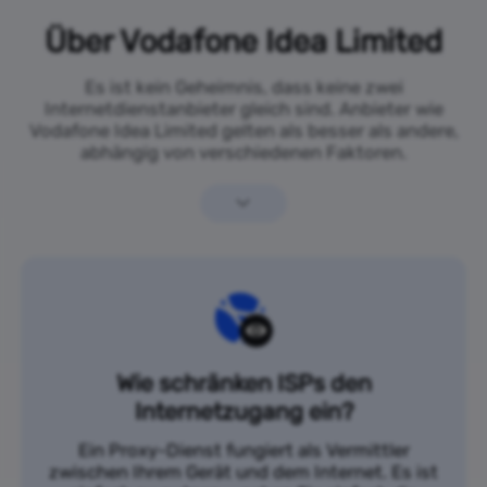
Über Vodafone Idea Limited
Es ist kein Geheimnis, dass keine zwei
Internetdienstanbieter gleich sind. Anbieter wie
Vodafone Idea Limited gelten als besser als andere,
abhängig von verschiedenen Faktoren.
Wie schränken ISPs den
Internetzugang ein?
Ein Proxy-Dienst fungiert als Vermittler
zwischen Ihrem Gerät und dem Internet. Es ist