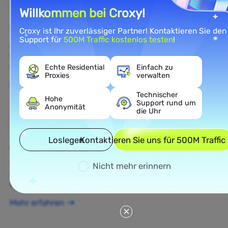
Willkommen bei Croxy!
E-Commerce
Croxy ist Ihr zuverlässiger Partner! Kontaktieren Sie den
Support für
500M Traffic kostenlos testen
!
Rufen Sie öffentliche E-Commerce-Daten ab, um die
Wettbewerbsintelligenz und das Verständnis des E-
Commerce-Marktes zu verbessern.
Echte Residential
Einfach zu
Proxies
verwalten
Mehr erfahren
Technischer
Hohe
Support rund um
Anonymität
die Uhr
Loslegen
Kontaktieren Sie uns für 500M Traffic
Ad Verification
Schützen Sie Ihre Marke, überprüfen Sie Anzeigen
Nicht mehr erinnern
und führen Sie Echtzeit-Anzeigenintelligenz für
optimierte datengestützte Kampagnen durch.
Mehr erfahren