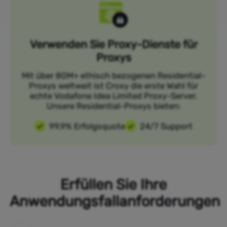
Verwenden Sie Proxy-Dienste für
Proxys
Mit über 80M+ ethisch bezogenen Residential-
Proxys weltweit ist Croxy die erste Wahl für
echte Vodafone Idea Limited Proxy-Server.
Unsere Residential-Proxys bieten:
99,9% Erfolgsquote
24/7 Support
Erfüllen Sie Ihre
Anwendungsfallanforderungen