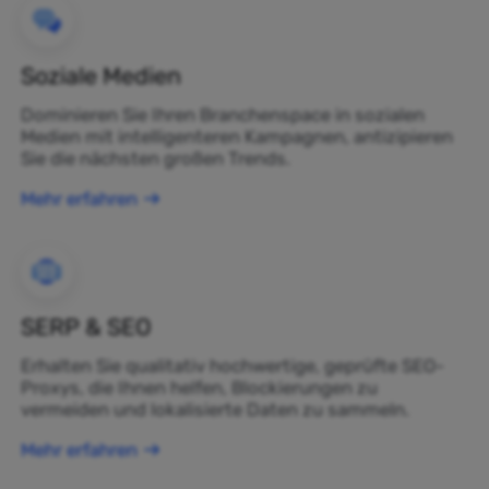
Soziale Medien
Dominieren Sie Ihren Branchenspace in sozialen
Medien mit intelligenteren Kampagnen, antizipieren
Sie die nächsten großen Trends.
Mehr erfahren
SERP & SEO
Erhalten Sie qualitativ hochwertige, geprüfte SEO-
Proxys, die Ihnen helfen, Blockierungen zu
vermeiden und lokalisierte Daten zu sammeln.
Mehr erfahren