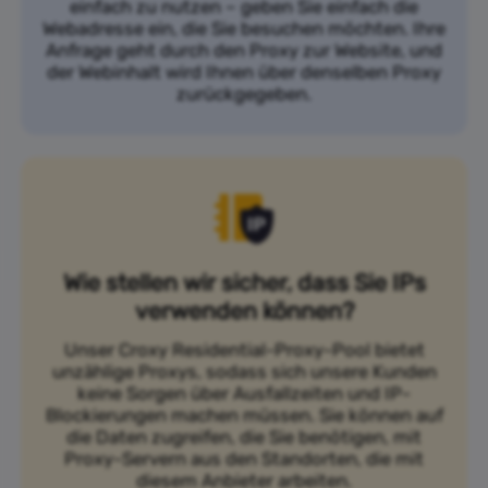
einfach zu nutzen – geben Sie einfach die
Webadresse ein, die Sie besuchen möchten. Ihre
Anfrage geht durch den Proxy zur Website, und
der Webinhalt wird Ihnen über denselben Proxy
zurückgegeben.
Wie stellen wir sicher, dass Sie IPs
verwenden können?
Unser Croxy Residential-Proxy-Pool bietet
unzählige Proxys, sodass sich unsere Kunden
keine Sorgen über Ausfallzeiten und IP-
Blockierungen machen müssen. Sie können auf
die Daten zugreifen, die Sie benötigen, mit
Proxy-Servern aus den Standorten, die mit
diesem Anbieter arbeiten.