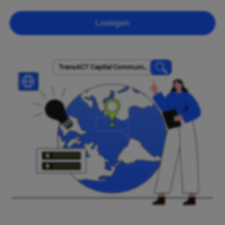
Loslegen
TransACT Capital Communic
ations Pty