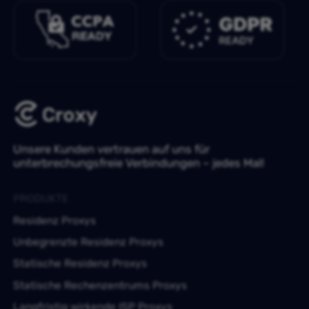
Unsere Kunden vertrauen auf uns für
unterbrechungsfreie Verbindungen – jedes Mal!
PRODUKTE
Residenz Proxys
Unbegrenzte Residenz Proxys
Statische Residenz Proxys
Statische Rechenzentrums Proxys
Langfristig wirkende ISP Proxys