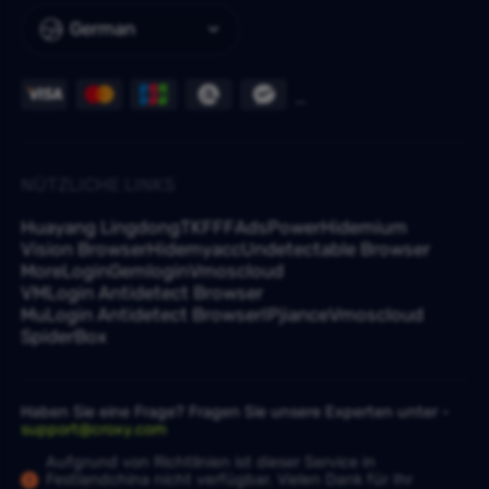
German
NÜTZLICHE LINKS
Huayang Lingdong
TKFFF
AdsPower
Hidemium
Vision Browser
Hidemyacc
Undetectable Browser
MoreLogin
Gemlogin
Vmoscloud
VMLogin Antidetect Browser
MuLogin Antidetect Browser
IPjiance
Vmoscloud
SpiderBox
Haben Sie eine Frage? Fragen Sie unsere Experten unter -
support@croxy.com
Aufgrund von Richtlinien ist dieser Service in
Festlandchina nicht verfügbar. Vielen Dank für Ihr