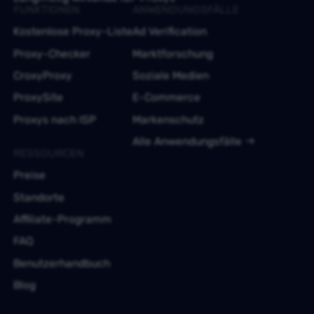
FUNKTIONEN
ANWENDUNGSFÄLLE
Kostenlose Proxy-Liste
Ad Verification
Proxy-Checker
Marktforschung
CroxyProxy
Soziale Medien
ProxySite
E-Commerce
Proxys nach ISP
Markenschutz
Alle Anwendungsfälle
RESSOURCEN
Preise
Standorte
Affiliate-Programm
FAQ
Benutzerhandbuch
Blog