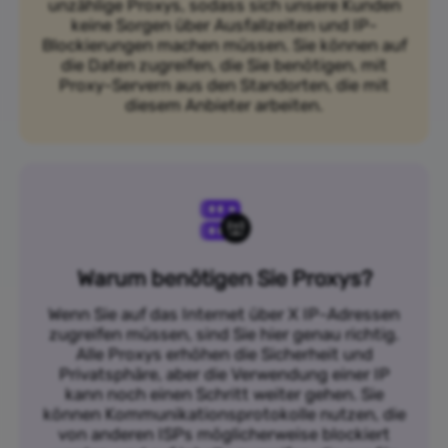
unzählige Proxys, sodass sich unsere Kunden
keine Sorgen über Ausfallzeiten und IP-
Blockierungen machen müssen. Sie können auf
die Daten zugreifen, die Sie benötigen, mit
Proxy-Servern aus den Standorten, die mit
diesem Anbieter arbeiten.
Warum benötigen Sie Proxys?
Wenn Sie auf das Internet über X IP-Adressen
zugreifen müssen, sind Sie hier genau richtig.
Alle Proxys erhöhen die Sicherheit und
Privatsphäre, aber die Verwendung einer IP
kann noch einen Schritt weiter gehen. Sie
können Kommunikationsprotokolle nutzen, die
von anderen ISPs möglicherweise blockiert