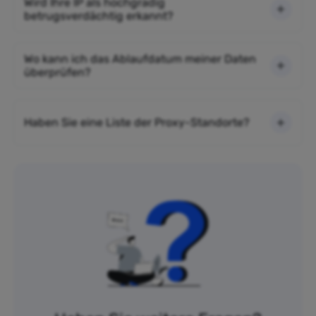
Wird Ihre IP als hochgradig
betrugsverdächtig erkannt?
Wo kann ich das Ablaufdatum meiner Daten
überprüfen?
Haben Sie eine Liste der Proxy-Standorte?