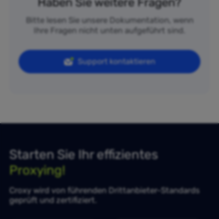
Haben Sie weitere Fragen?
Bitte lesen Sie unsere Dokumentation, wenn
Ihre Fragen nicht unten aufgeführt sind.
Support kontaktieren
Starten Sie Ihr effizientes
Proxying!
Croxy wird von führenden Drittanbieter-Standards
geprüft und zertifiziert.