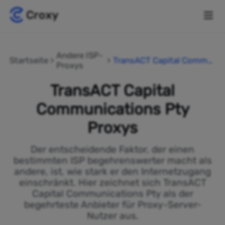
Andere ISP-
Startseite
TransACT Capital Commu
Proxys
nications Pty
TransACT Capital
Communications Pty
Proxys
Der entscheidende Faktor, der einen
bestimmten ISP begehrenswerter macht als
andere, ist, wie stark er den Internetzugang
einschränkt. Hier zeichnet sich TransACT
Capital Communications Pty als der
begehrteste Anbieter für Proxy-Server-
Nutzer aus.