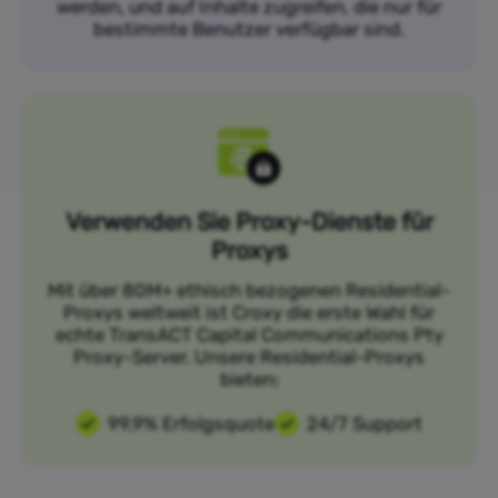
werden, und auf Inhalte zugreifen, die nur für
bestimmte Benutzer verfügbar sind.
Verwenden Sie Proxy-Dienste für
Proxys
Mit über 80M+ ethisch bezogenen Residential-
Proxys weltweit ist Croxy die erste Wahl für
echte TransACT Capital Communications Pty
Proxy-Server. Unsere Residential-Proxys
bieten:
99,9% Erfolgsquote
24/7 Support