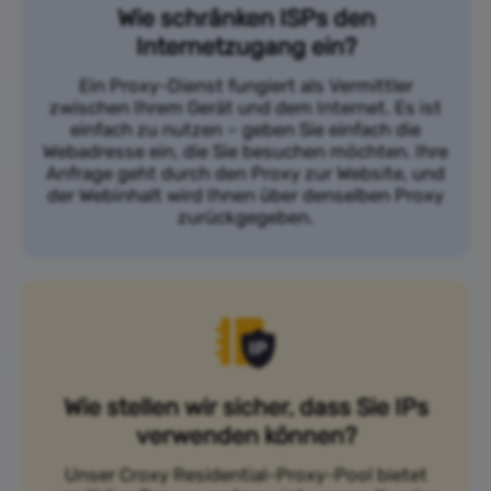
Wie schränken ISPs den
Internetzugang ein?
Ein Proxy-Dienst fungiert als Vermittler
zwischen Ihrem Gerät und dem Internet. Es ist
einfach zu nutzen – geben Sie einfach die
Webadresse ein, die Sie besuchen möchten. Ihre
Anfrage geht durch den Proxy zur Website, und
der Webinhalt wird Ihnen über denselben Proxy
zurückgegeben.
Wie stellen wir sicher, dass Sie IPs
verwenden können?
Unser Croxy Residential-Proxy-Pool bietet