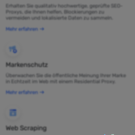
Erhalten Sie qualitativ hochwertige, geprüfte SEO-
Proxys, die Ihnen helfen, Blockierungen zu
vermeiden und lokalisierte Daten zu sammeln.
Mehr erfahren
Markenschutz
Überwachen Sie die öffentliche Meinung Ihrer Marke
in Echtzeit im Web mit einem Residential Proxy.
Mehr erfahren
Web Scraping