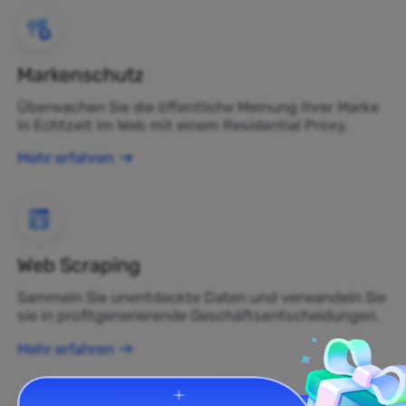
Markenschutz
Überwachen Sie die öffentliche Meinung Ihrer Marke
in Echtzeit im Web mit einem Residential Proxy.
Mehr erfahren
Web Scraping
Sammeln Sie unentdeckte Daten und verwandeln Sie
sie in profitgenerierende Geschäftsentscheidungen.
Mehr erfahren