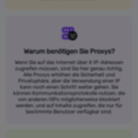
Warum benötigen Sie Proxys?
Wenn Sie auf das Internet über X IP-Adressen
zugreifen müssen, sind Sie hier genau richtig.
Alle Proxys erhöhen die Sicherheit und
Privatsphäre, aber die Verwendung einer IP
kann noch einen Schritt weiter gehen. Sie
können Kommunikationsprotokolle nutzen, die
von anderen ISPs möglicherweise blockiert
werden, und auf Inhalte zugreifen, die nur für
bestimmte Benutzer verfügbar sind.