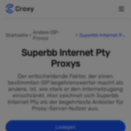
Andere ISP-
Startseite
Superbb Internet Pt
Proxys
y
Superbb Internet Pty
Proxys
Der entscheidende Faktor, der einen
bestimmten ISP begehrenswerter macht als
andere, ist, wie stark er den Internetzugang
einschränkt. Hier zeichnet sich Superbb
Internet Pty als der begehrteste Anbieter für
Proxy-Server-Nutzer aus.
Loslegen