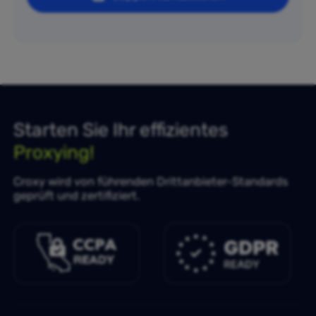
Starten Sie Ihr effizientes
Proxying!
Croxy wird von führenden Drittanbieter-Standards
geprüft und zertifiziert.