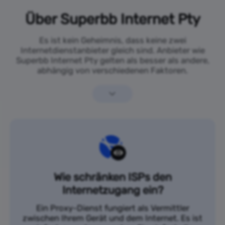
Über Superbb Internet Pty
Es ist kein Geheimnis, dass keine zwei
Internetdienstanbieter gleich sind. Anbieter wie
Superbb Internet Pty gelten als besser als andere,
abhängig von verschiedenen Faktoren.
Wie schränken ISPs den
Internetzugang ein?
Ein Proxy-Dienst fungiert als Vermittler
zwischen Ihrem Gerät und dem Internet. Es ist