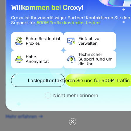
Willkommen bei Croxy!
E-Commerce
Croxy ist Ihr zuverlässiger Partner! Kontaktieren Sie den
Support für
500M Traffic kostenlos testen
!
Rufen Sie öffentliche E-Commerce-Daten ab, um die
Wettbewerbsintelligenz und das Verständnis des E-
Commerce-Marktes zu verbessern.
Echte Residential
Einfach zu
Proxies
verwalten
Mehr erfahren
Technischer
Hohe
Support rund um
Anonymität
die Uhr
Loslegen
Kontaktieren Sie uns für 500M Traffic
Ad Verification
Schützen Sie Ihre Marke, überprüfen Sie Anzeigen
Nicht mehr erinnern
und führen Sie Echtzeit-Anzeigenintelligenz für
optimierte datengestützte Kampagnen durch.
Mehr erfahren