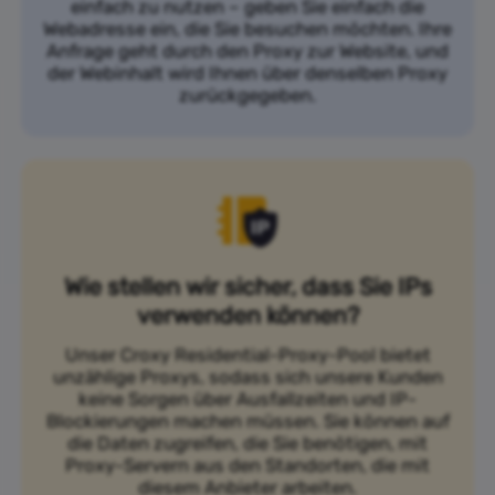
einfach zu nutzen – geben Sie einfach die
Webadresse ein, die Sie besuchen möchten. Ihre
Anfrage geht durch den Proxy zur Website, und
der Webinhalt wird Ihnen über denselben Proxy
zurückgegeben.
Wie stellen wir sicher, dass Sie IPs
verwenden können?
Unser Croxy Residential-Proxy-Pool bietet
unzählige Proxys, sodass sich unsere Kunden
keine Sorgen über Ausfallzeiten und IP-
Blockierungen machen müssen. Sie können auf
die Daten zugreifen, die Sie benötigen, mit
Proxy-Servern aus den Standorten, die mit
diesem Anbieter arbeiten.