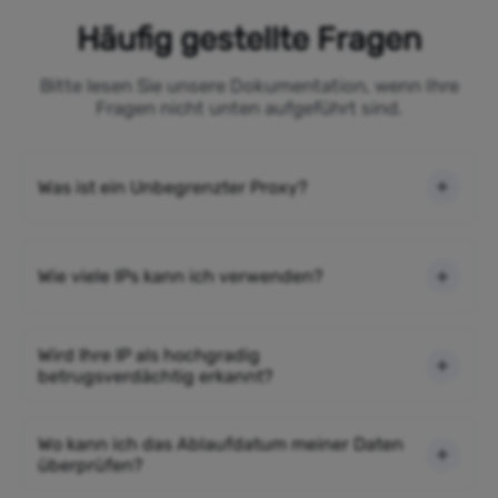
Häufig gestellte Fragen
Bitte lesen Sie unsere Dokumentation, wenn Ihre
Fragen nicht unten aufgeführt sind.
Was ist ein Unbegrenzter Proxy?
Wie viele IPs kann ich verwenden?
Wird Ihre IP als hochgradig
betrugsverdächtig erkannt?
Wo kann ich das Ablaufdatum meiner Daten
überprüfen?