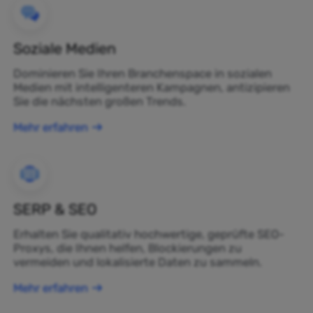
Soziale Medien
Dominieren Sie Ihren Branchenspace in sozialen
Medien mit intelligenteren Kampagnen, antizipieren
Sie die nächsten großen Trends.
Mehr erfahren
SERP & SEO
Erhalten Sie qualitativ hochwertige, geprüfte SEO-
Proxys, die Ihnen helfen, Blockierungen zu
vermeiden und lokalisierte Daten zu sammeln.
Mehr erfahren