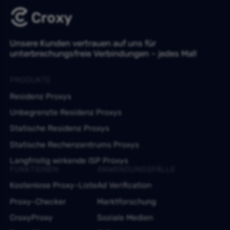
Unsere Kunden vertrauen auf uns für
unterbrechungsfreie Verbindungen – jedes Mal!
PRODUKTE
Residenz Proxys
Unbegrenzte Residenz Proxys
Statische Residenz Proxys
Statische Rechenzentrums Proxys
Langfristig wirkende ISP Proxys
FUNKTIONEN
ANWENDUNGSFÄLLE
Kostenlose Proxy-Liste
Ad Verification
Proxy-Checker
Marktforschung
CroxyProxy
Soziale Medien