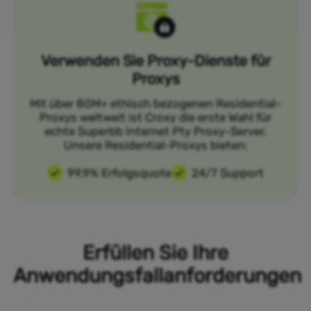
Verwenden Sie Proxy-Dienste für
Proxys
Mit über 80M+ ethisch bezogenen Residential-
Proxys weltweit ist Croxy die erste Wahl für
echte Superbb Internet Pty Proxy-Server.
Unsere Residential-Proxys bieten:
99,9% Erfolgsquote
24/7 Support
Erfüllen Sie Ihre
Anwendungsfallanforderungen