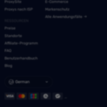
ProxySite
E-Commerce
Proxys nach ISP
Markenschutz
Alle Anwendungsfälle
RESSOURCEN
Preise
Standorte
Affiliate-Programm
FAQ
Benutzerhandbuch
Blog
German