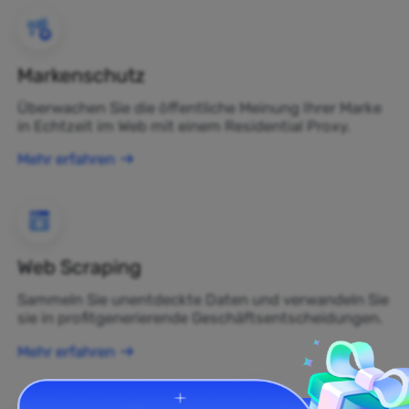
Markenschutz
Überwachen Sie die öffentliche Meinung Ihrer Marke
in Echtzeit im Web mit einem Residential Proxy.
Mehr erfahren
Web Scraping
Sammeln Sie unentdeckte Daten und verwandeln Sie
sie in profitgenerierende Geschäftsentscheidungen.
Mehr erfahren