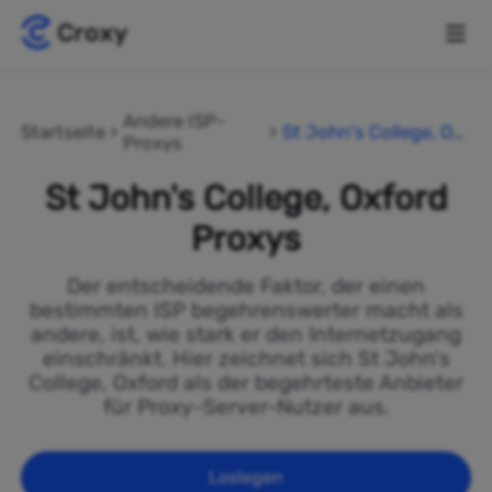
Andere ISP-
Startseite
St John's College, Oxf
Proxys
ord
St John's College, Oxford
Proxys
Der entscheidende Faktor, der einen
bestimmten ISP begehrenswerter macht als
andere, ist, wie stark er den Internetzugang
einschränkt. Hier zeichnet sich St John's
College, Oxford als der begehrteste Anbieter
für Proxy-Server-Nutzer aus.
Loslegen