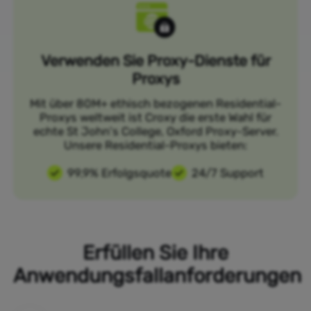
Verwenden Sie Proxy-Dienste für
Proxys
Mit über 80M+ ethisch bezogenen Residential-
Proxys weltweit ist Croxy die erste Wahl für
echte St John's College, Oxford Proxy-Server.
Unsere Residential-Proxys bieten:
99,9% Erfolgsquote
24/7 Support
Erfüllen Sie Ihre
Anwendungsfallanforderungen