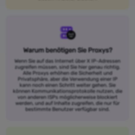
Warum benötigen Sie Proxys?
Wenn Sie auf das Internet über X IP-Adressen
zugreifen müssen, sind Sie hier genau richtig.
Alle Proxys erhöhen die Sicherheit und
Privatsphäre, aber die Verwendung einer IP
kann noch einen Schritt weiter gehen. Sie
können Kommunikationsprotokolle nutzen, die
von anderen ISPs möglicherweise blockiert
werden, und auf Inhalte zugreifen, die nur für
bestimmte Benutzer verfügbar sind.