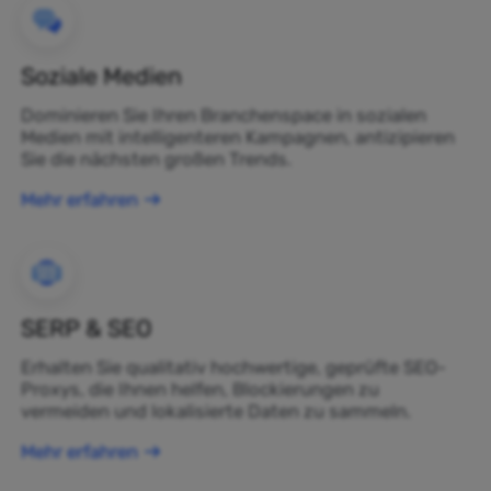
Soziale Medien
Dominieren Sie Ihren Branchenspace in sozialen
Medien mit intelligenteren Kampagnen, antizipieren
Sie die nächsten großen Trends.
Mehr erfahren
SERP & SEO
Erhalten Sie qualitativ hochwertige, geprüfte SEO-
Proxys, die Ihnen helfen, Blockierungen zu
vermeiden und lokalisierte Daten zu sammeln.
Mehr erfahren