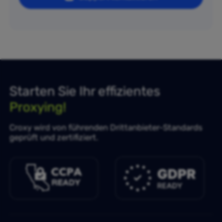
Starten Sie Ihr effizientes
Proxying!
Croxy wird von führenden Drittanbieter-Standards
geprüft und zertifiziert.