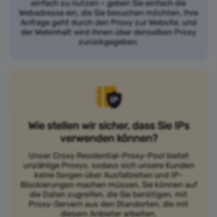
einfach zu nutzen – geben Sie einfach die
Webadresse ein, die Sie besuchen möchten. Ihre
Anfrage geht durch den Proxy zur Website, und
der Webinhalt wird Ihnen über denselben Proxy
zurückgegeben.
Wie stellen wir sicher, dass Sie IPs
verwenden können?
Unser Croxy Residential-Proxy-Pool bietet
unzählige Proxys, sodass sich unsere Kunden
keine Sorgen über Ausfallzeiten und IP-
Blockierungen machen müssen. Sie können auf
die Daten zugreifen, die Sie benötigen, mit
Proxy-Servern aus den Standorten, die mit
diesem Anbieter arbeiten.