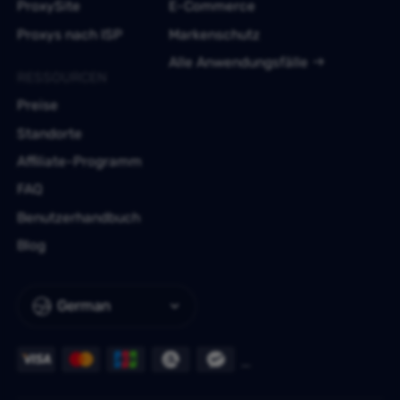
ProxySite
E-Commerce
Proxys nach ISP
Markenschutz
Alle Anwendungsfälle
RESSOURCEN
Preise
Standorte
Affiliate-Programm
FAQ
Benutzerhandbuch
Blog
German