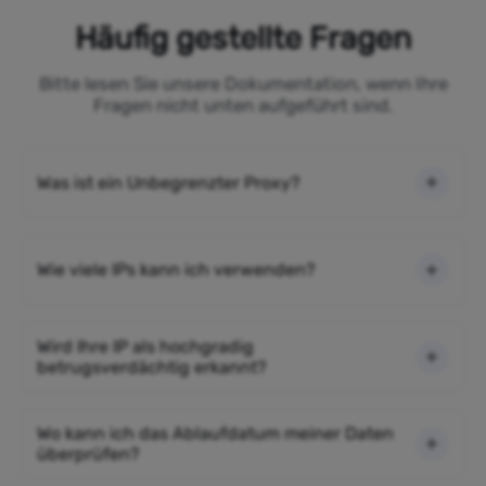
Häufig gestellte Fragen
Bitte lesen Sie unsere Dokumentation, wenn Ihre
Fragen nicht unten aufgeführt sind.
Was ist ein Unbegrenzter Proxy?
Wie viele IPs kann ich verwenden?
Wird Ihre IP als hochgradig
betrugsverdächtig erkannt?
Wo kann ich das Ablaufdatum meiner Daten
überprüfen?