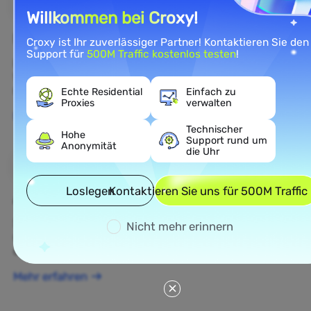
Willkommen bei Croxy!
E-Commerce
Croxy ist Ihr zuverlässiger Partner! Kontaktieren Sie den
Support für
500M Traffic kostenlos testen
!
Rufen Sie öffentliche E-Commerce-Daten ab, um die
Wettbewerbsintelligenz und das Verständnis des E-
Commerce-Marktes zu verbessern.
Echte Residential
Einfach zu
Proxies
verwalten
Mehr erfahren
Technischer
Hohe
Support rund um
Anonymität
die Uhr
Loslegen
Kontaktieren Sie uns für 500M Traffic
Ad Verification
Schützen Sie Ihre Marke, überprüfen Sie Anzeigen
Nicht mehr erinnern
und führen Sie Echtzeit-Anzeigenintelligenz für
optimierte datengestützte Kampagnen durch.
Mehr erfahren