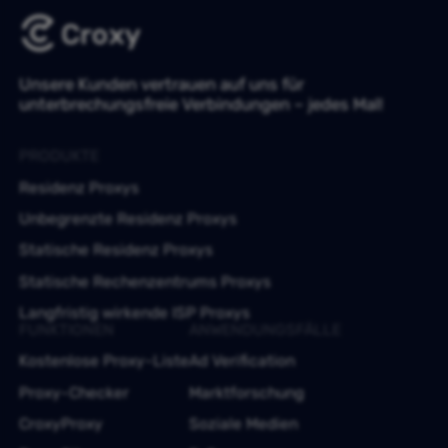
Unsere Kunden vertrauen auf uns für
unterbrechungsfreie Verbindungen – jedes Mal!
PRODUKTE
Residenz Proxys
Unbegrenzte Residenz Proxys
Statische Residenz Proxys
Statische Rechenzentrums Proxys
Langfristig wirkende ISP Proxys
FUNKTIONEN
ANWENDUNGSFÄLLE
Kostenlose Proxy-Liste
Ad Verification
Proxy-Checker
Marktforschung
CroxyProxy
Soziale Medien