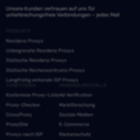
Unsere Kunden vertrauen auf uns für
unterbrechungsfreie Verbindungen – jedes Mal!
PRODUKTE
Residenz Proxys
Unbegrenzte Residenz Proxys
Statische Residenz Proxys
Statische Rechenzentrums Proxys
Langfristig wirkende ISP Proxys
FUNKTIONEN
ANWENDUNGSFÄLLE
Kostenlose Proxy-Liste
Ad Verification
Proxy-Checker
Marktforschung
CroxyProxy
Soziale Medien
ProxySite
E-Commerce
Proxys nach ISP
Markenschutz