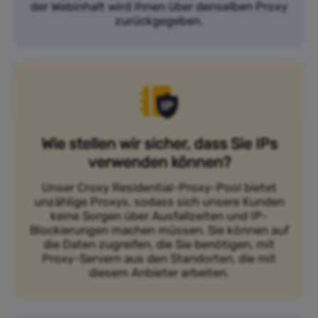
der Webinhalt wird Ihnen über denselben Proxy
zurückgegeben.
Wie stellen wir sicher, dass Sie IPs
verwenden können?
Unser Croxy Residential-Proxy-Pool bietet
unzählige Proxys, sodass sich unsere Kunden
keine Sorgen über Ausfallzeiten und IP-
Blockierungen machen müssen. Sie können auf
die Daten zugreifen, die Sie benötigen, mit
Proxy-Servern aus den Standorten, die mit
diesem Anbieter arbeiten.