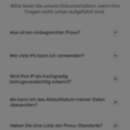
Bitte lesen Sie unsere Dokumentation, wenn Ihre
Fragen nicht unten aufgeführt sind.
Was ist ein Unbegrenzter Proxy?
Wie viele IPs kann ich verwenden?
Wird Ihre IP als hochgradig
betrugsverdächtig erkannt?
Wo kann ich das Ablaufdatum meiner Daten
überprüfen?
Haben Sie eine Liste der Proxy-Standorte?