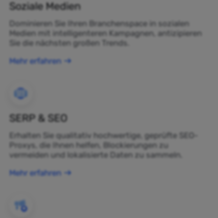
Soziale Medien
Dominieren Sie Ihren Branchenspace in sozialen
Medien mit intelligenteren Kampagnen, antizipieren
Sie die nächsten großen Trends.
Mehr erfahren
SERP & SEO
Erhalten Sie qualitativ hochwertige, geprüfte SEO-
Proxys, die Ihnen helfen, Blockierungen zu
vermeiden und lokalisierte Daten zu sammeln.
Mehr erfahren