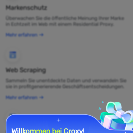
Markenschutz
Überwachen Sie die öffentliche Meinung Ihrer Marke
in Echtzeit im Web mit einem Residential Proxy.
Mehr erfahren
Web Scraping
Sammeln Sie unentdeckte Daten und verwandeln Sie
sie in profitgenerierende Geschäftsentscheidungen.
Mehr erfahren
Willkommen bei Croxy!
E-Commerce