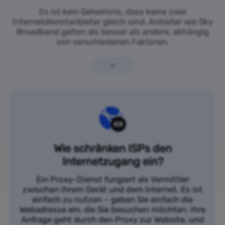
Es ist kein Geheimnis, dass keine zwei
Internetdienstanbieter gleich sind. Anbieter wie Sky
Broadband gelten als besser als andere, abhängig
von verschiedenen Faktoren.
Wie schränken ISPs den
Internetzugang ein?
Ein Proxy-Dienst fungiert als Vermittler
zwischen Ihrem Gerät und dem Internet. Es ist
einfach zu nutzen – geben Sie einfach die
Webadresse ein, die Sie besuchen möchten. Ihre
Anfrage geht durch den Proxy zur Website, und