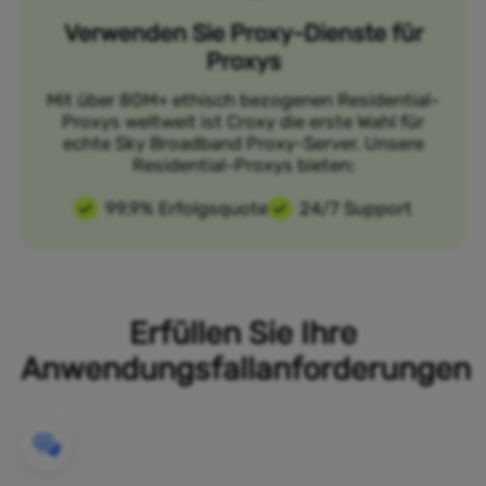
Verwenden Sie Proxy-Dienste für
Proxys
Mit über 80M+ ethisch bezogenen Residential-
Proxys weltweit ist Croxy die erste Wahl für
echte Sky Broadband Proxy-Server. Unsere
Residential-Proxys bieten:
99,9% Erfolgsquote
24/7 Support
Erfüllen Sie Ihre
Anwendungsfallanforderungen