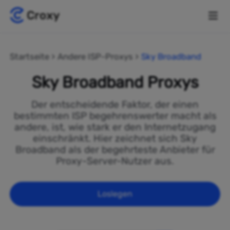
Startseite
Andere ISP-Proxys
Sky Broadband
Sky Broadband Proxys
Der entscheidende Faktor, der einen
bestimmten ISP begehrenswerter macht als
andere, ist, wie stark er den Internetzugang
einschränkt. Hier zeichnet sich Sky
Broadband als der begehrteste Anbieter für
Proxy-Server-Nutzer aus.
Loslegen