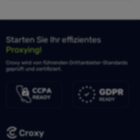
Starten Sie Ihr effizientes
Proxying!
Croxy wird von führenden Drittanbieter-Standards
geprüft und zertifiziert.