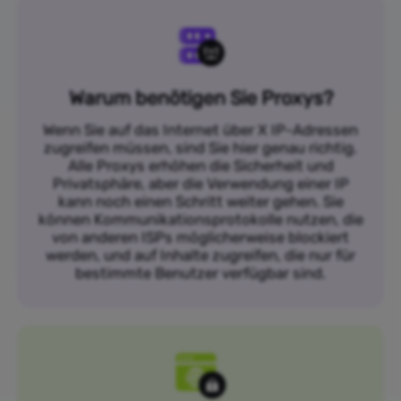
Warum benötigen Sie Proxys?
Wenn Sie auf das Internet über X IP-Adressen
zugreifen müssen, sind Sie hier genau richtig.
Alle Proxys erhöhen die Sicherheit und
Privatsphäre, aber die Verwendung einer IP
kann noch einen Schritt weiter gehen. Sie
können Kommunikationsprotokolle nutzen, die
von anderen ISPs möglicherweise blockiert
werden, und auf Inhalte zugreifen, die nur für
bestimmte Benutzer verfügbar sind.