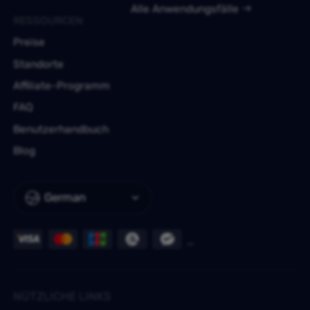
Alle Anwendungsfälle
RESSOURCEN
Preise
Standorte
Affiliate-Programm
FAQ
Benutzerhandbuch
Blog
German
NÜTZLICHE LINKS