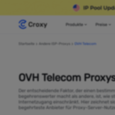
Produkte
Preise
Startseite
Andere ISP-Proxys
OVH Telecom
OVH Telecom Proxy
Der entscheidende Faktor, der einen bestimm
begehrenswerter macht als andere, ist, wie s
Internetzugang einschränkt. Hier zeichnet si
begehrteste Anbieter für Proxy-Server-Nutze