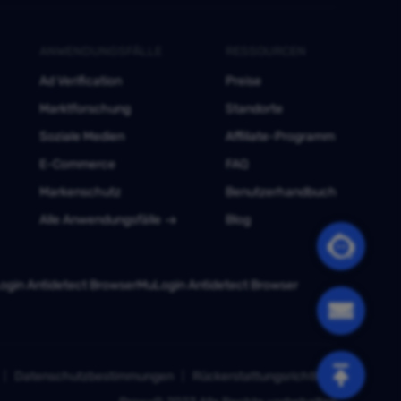
ANWENDUNGSFÄLLE
RESSOURCEN
Ad Verification
Preise
Marktforschung
Standorte
Soziale Medien
Affiliate-Programm
E-Commerce
FAQ
Markenschutz
Benutzerhandbuch
Alle Anwendungsfälle
Blog
gin Antidetect Browser
MuLogin Antidetect Browser
Datenschutzbestimmungen
Rückerstattungsrichtlinie