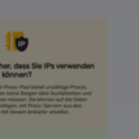
cher, dass Sie IPs verwenden
können?
l-Proxy-Pool bietet unzählige Proxys,
en keine Sorgen über Ausfallzeiten und
en müssen. Sie können auf die Daten
enötigen, mit Proxy-Servern aus den
 mit diesem Anbieter arbeiten.