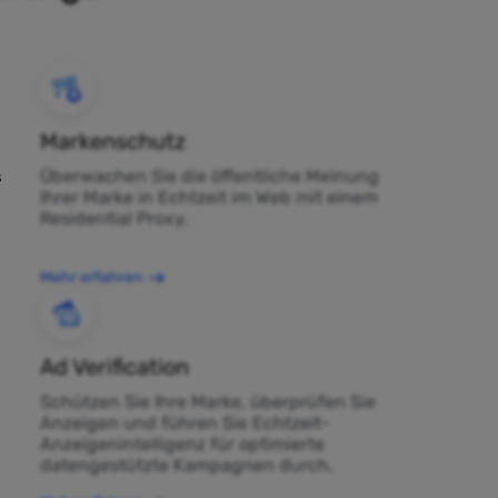
Markenschutz
Überwachen Sie die öffentliche Meinung
s
Ihrer Marke in Echtzeit im Web mit einem
Residential Proxy.
Mehr erfahren
Ad Verification
Schützen Sie Ihre Marke, überprüfen Sie
Anzeigen und führen Sie Echtzeit-
Anzeigenintelligenz für optimierte
datengestützte Kampagnen durch.