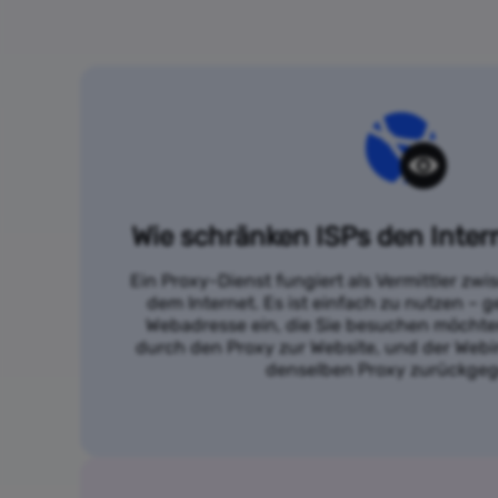
Wie schränken ISPs den Inter
Ein Proxy-Dienst fungiert als Vermittler zw
dem Internet. Es ist einfach zu nutzen – g
Webadresse ein, die Sie besuchen möchten
durch den Proxy zur Website, und der Webi
denselben Proxy zurückge