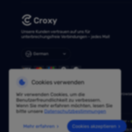
Unsere Kunden vertrauen auf uns für
unterbrechungsfreie Verbindungen – jedes Mal!
German
Cookies verwenden
NÜTZLICHE LINKS
Huayang Lingdong
TKFFF
AdsPower
Hidemium
Vision Brows
Wir verwenden Cookies, um die
IPjiance
Vmoscloud
SpiderBox
Benutzerfreundlichkeit zu verbessern.
Wenn Sie mehr erfahren möchten, lesen Sie
bitte unsere
Datenschutzbestimmungen
Haben Sie eine Frage? Fragen Sie unsere Experten unter -
Mehr erfahren
Cookies akzeptieren
Aufgrund von Richtlinien ist dieser Service in Festlandch