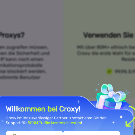
Proxys?
Verwenden Sie 
sen zugreifen müssen,
Mit über 80M+ ethisch be
öhen die Sicherheit und
Croxy die erste Wahl für
 IP kann noch einen
Resid
ikationsprotokolle
se blockiert werden,
99,9% Er
bestimmte Benutzer
Willkommen bei Croxy!
Croxy ist Ihr zuverlässiger Partner! Kontaktieren Sie den
Support für
500M Traffic kostenlos testen
!
n Sie Ihre Anwendungsfallanfor