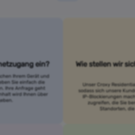
netzugang ein?
Wie stellen wir si
ischen Ihrem Gerät und
eben Sie einfach die
Unser Croxy Residentia
. Ihre Anfrage geht
sodass sich unsere Kund
nhalt wird Ihnen über
IP-Blockierungen mach
geben.
zugreifen, die Sie b
Standorten, die