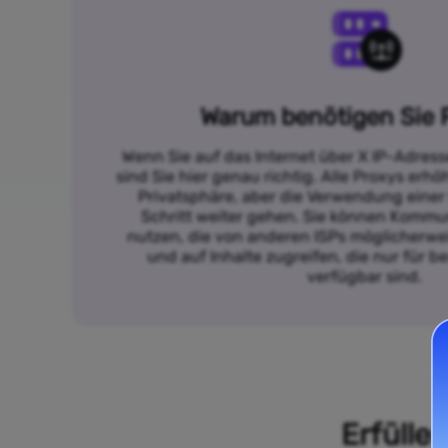
Warum benötigen Sie 
Wenn Sie auf das Internet über X IP-Adres
sind Sie hier genau richtig. Alle Proxys erh
Privatsphäre, aber die Verwendung einer
Schritt weiter gehen. Sie können Kommun
nutzen, die von anderen ISPs möglicherwei
und auf Inhalte zugreifen, die nur für 
verfügbar sind.
Erfülle