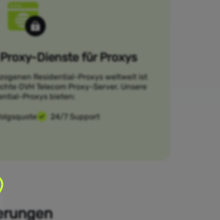
Proxy-Dienste für Proxys
zogenen Residential-Proxys weltweit ist
 echte OVH Telecom Proxy-Server. Unsere
ential-Proxys bieten:
folgsquote
24/7 Support
derungen