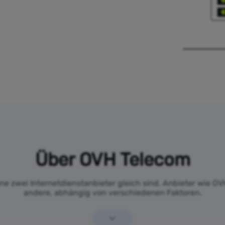
Über OVH Telecom
ine zwei Internetdienstanbieter gleich sind. Anbieter wie OV
andere, abhängig von verschiedenen Faktoren.