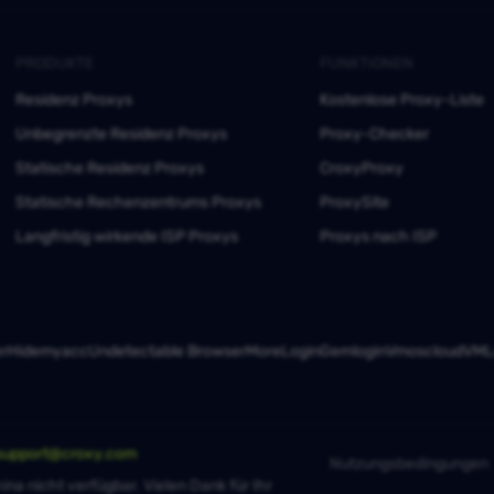
PRODUKTE
FUNKTIONEN
Residenz Proxys
Kostenlose Proxy-Liste
Unbegrenzte Residenz Proxys
Proxy-Checker
Statische Residenz Proxys
CroxyProxy
Statische Rechenzentrums Proxys
ProxySite
Langfristig wirkende ISP Proxys
Proxys nach ISP
er
Hidemyacc
Undetectable Browser
MoreLogin
Gemlogin
Vmoscloud
VMLo
support@croxy.com
Nutzungsbedingungen
ina nicht verfügbar. Vielen Dank für Ihr