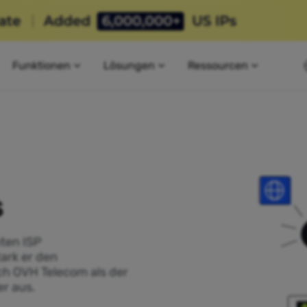
Funktionen
Lösungen
Ressourcen
s
ten ISP
tark er den
ch OVH Telecom als der
r aus.