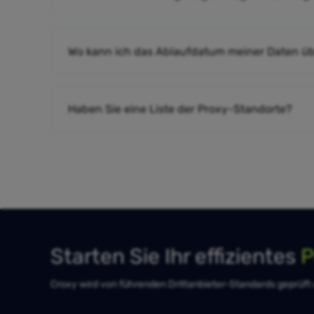
Wo kann ich das Ablaufdatum meiner Daten ü
Haben Sie eine Liste der Proxy-Standorte?
Starten Sie Ihr effizientes
P
Croxy wird von führenden Drittanbieter-Standards geprüft un