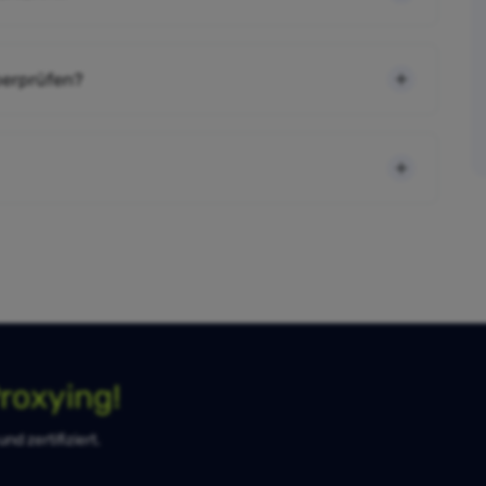
berprüfen?
roxying!
d zertifiziert.