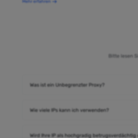
Mehr erfahren
Bitte lesen 
Was ist ein Unbegrenzter Proxy?
Wie viele IPs kann ich verwenden?
Wird Ihre IP als hochgradig betrugsverdächtig