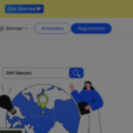
German
Anmelden
Registrieren
OVH Telecom