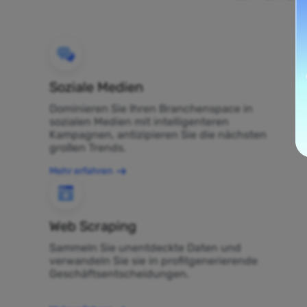
Soziale Medien
Dominieren Sie Ihren Branchenspace in
sozialen Medien mit intelligenteren
Kampagnen, antizipieren Sie die nächsten
großen Trends.
Mehr erfahren
Web Scraping
Sammeln Sie unentdeckte Daten und
verwandeln Sie sie in profitgenerierende
Geschäftsentscheidungen.