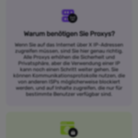
Warum benötigen Sie Proxys?
Wenn Sie auf das Internet über X IP-Adressen
zugreifen müssen, sind Sie hier genau richtig.
Alle Proxys erhöhen die Sicherheit und
Privatsphäre, aber die Verwendung einer IP
kann noch einen Schritt weiter gehen. Sie
können Kommunikationsprotokolle nutzen, die
von anderen ISPs möglicherweise blockiert
werden, und auf Inhalte zugreifen, die nur für
bestimmte Benutzer verfügbar sind.