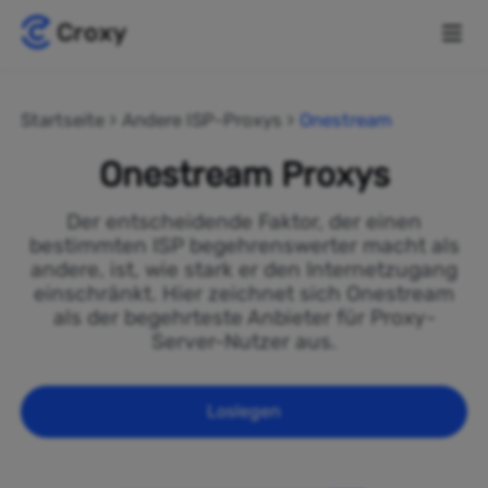
Startseite
Andere ISP-Proxys
Onestream
Onestream Proxys
Der entscheidende Faktor, der einen
bestimmten ISP begehrenswerter macht als
andere, ist, wie stark er den Internetzugang
einschränkt. Hier zeichnet sich Onestream
als der begehrteste Anbieter für Proxy-
Server-Nutzer aus.
Loslegen