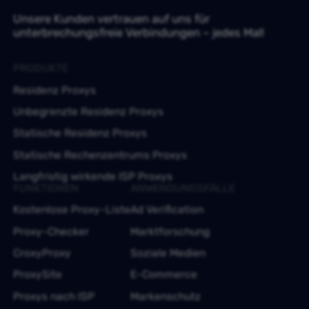
Unsere Kunden vertrauen auf uns für
unterbrechungsfreie Verbindungen – jedes Mal!
PRODUKTE
Residenz Proxys
Unbegrenzte Residenz Proxys
Statische Residenz Proxys
Statische Rechenzentrums Proxys
Langfristig wirkende ISP Proxys
FUNKTIONEN
ANWENDUNGSFÄLLE
Kostenlose Proxy-Liste
Ad Verification
Proxy-Checker
Marktforschung
CroxyProxy
Soziale Medien
ProxySite
E-Commerce
Proxys nach ISP
Markenschutz