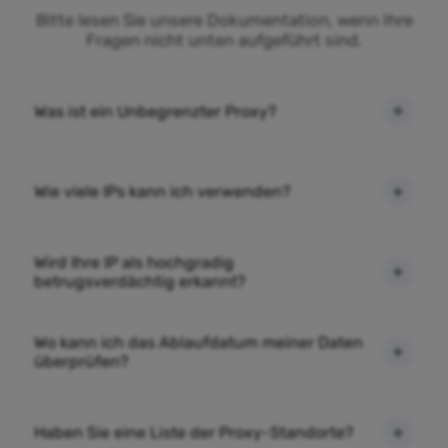
Bitte lesen Sie unsere Dokumentation, wenn Ihre
Fragen nicht unten aufgeführt sind.
Was ist ein Unbegrenzter Proxy?
Wie viele IPs kann ich verwenden?
Wird Ihre IP als hochgradig
betrugsverdächtig erkannt?
Wo kann ich das Ablaufdatum meiner Daten
überprüfen?
Haben Sie eine Liste der Proxy-Standorte?