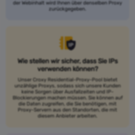
der Webinhalt wird Ihnen über denselben Proxy
zurückgegeben.
Wie stellen wir sicher, dass Sie IPs
verwenden können?
Unser Croxy Residential-Proxy-Pool bietet
unzählige Proxys, sodass sich unsere Kunden
keine Sorgen über Ausfallzeiten und IP-
Blockierungen machen müssen. Sie können auf
die Daten zugreifen, die Sie benötigen, mit
Proxy-Servern aus den Standorten, die mit
diesem Anbieter arbeiten.