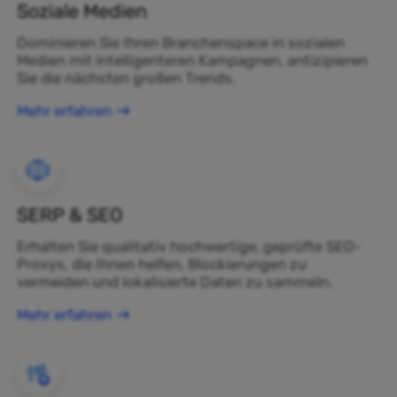
Soziale Medien
Dominieren Sie Ihren Branchenspace in sozialen
Medien mit intelligenteren Kampagnen, antizipieren
Sie die nächsten großen Trends.
Mehr erfahren
SERP & SEO
Erhalten Sie qualitativ hochwertige, geprüfte SEO-
Proxys, die Ihnen helfen, Blockierungen zu
vermeiden und lokalisierte Daten zu sammeln.
Mehr erfahren