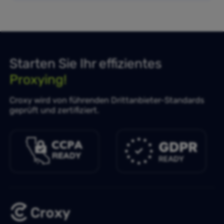
Starten Sie Ihr effizientes
Proxying!
Croxy wird von führenden Drittanbieter-Standards
geprüft und zertifiziert.