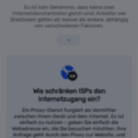
Es ist kein Geheimnis, dass keine zwei
Internetdienstanbieter gleich sind. Anbieter wie
Onestream gelten als besser als andere, abhängig
von verschiedenen Faktoren.
Wie schränken ISPs den
Internetzugang ein?
Ein Proxy-Dienst fungiert als Vermittler
zwischen Ihrem Gerät und dem Internet. Es ist
einfach zu nutzen – geben Sie einfach die
Webadresse ein, die Sie besuchen möchten. Ihre
Anfrage geht durch den Proxy zur Website, und