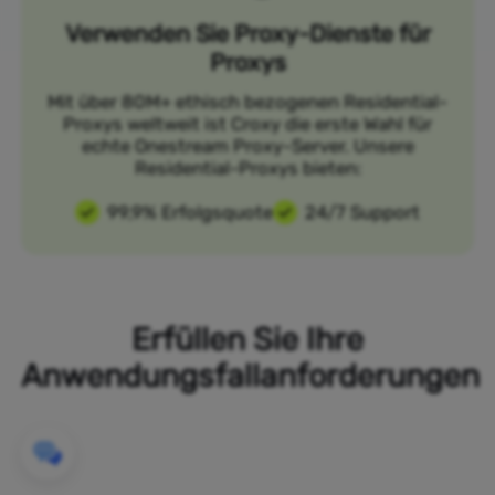
Verwenden Sie Proxy-Dienste für
Proxys
Mit über 80M+ ethisch bezogenen Residential-
Proxys weltweit ist Croxy die erste Wahl für
echte Onestream Proxy-Server. Unsere
Residential-Proxys bieten:
99,9% Erfolgsquote
24/7 Support
Erfüllen Sie Ihre
Anwendungsfallanforderungen