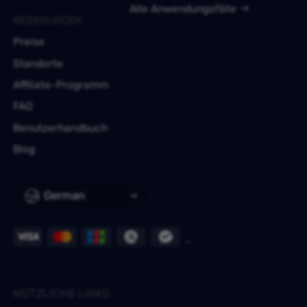
Alle Anwendungsfälle
RESSOURCEN
Preise
Standorte
Affiliate-Programm
FAQ
Benutzerhandbuch
Blog
German
NÜTZLICHE LINKS