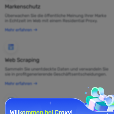
Markenschutz
Überwachen Sie die öffentliche Meinung Ihrer Marke
in Echtzeit im Web mit einem Residential Proxy.
Mehr erfahren
Web Scraping
Sammeln Sie unentdeckte Daten und verwandeln Sie
sie in profitgenerierende Geschäftsentscheidungen.
Mehr erfahren
Willkommen bei Croxy!
E-Commerce