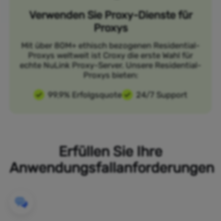
Verwenden Sie Proxy-Dienste für
Proxys
Mit über 80M+ ethisch bezogenen Residential-
Proxys weltweit ist Croxy die erste Wahl für
echte NuLink Proxy-Server. Unsere Residential-
Proxys bieten:
99,9% Erfolgsquote
24/7 Support
Erfüllen Sie Ihre
Anwendungsfallanforderungen