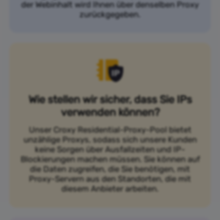
der Webinhalt wird Ihnen über denselben Proxy
zurückgegeben.
Wie stellen wir sicher, dass Sie IPs
verwenden können?
Unser Croxy Residential-Proxy-Pool bietet
unzählige Proxys, sodass sich unsere Kunden
keine Sorgen über Ausfallzeiten und IP-
Blockierungen machen müssen. Sie können auf
die Daten zugreifen, die Sie benötigen, mit
Proxy-Servern aus den Standorten, die mit
diesem Anbieter arbeiten.