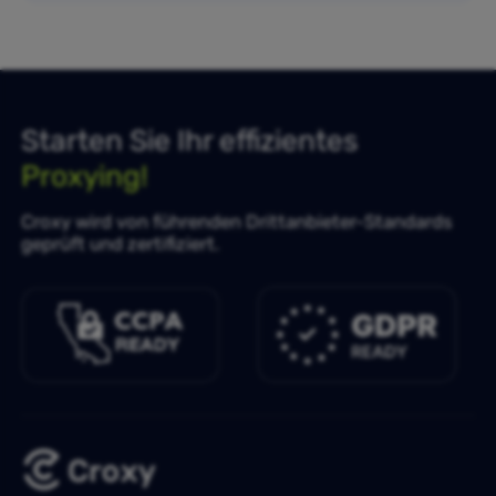
Starten Sie Ihr effizientes
Proxying!
Croxy wird von führenden Drittanbieter-Standards
geprüft und zertifiziert.