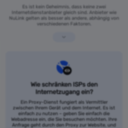
Es ist kein Geheimnis, dass keine zwei
Internetdienstanbieter gleich sind. Anbieter wie
NuLink gelten als besser als andere, abhängig von
verschiedenen Faktoren.
Wie schränken ISPs den
Internetzugang ein?
Ein Proxy-Dienst fungiert als Vermittler
zwischen Ihrem Gerät und dem Internet. Es ist
einfach zu nutzen – geben Sie einfach die
Webadresse ein, die Sie besuchen möchten. Ihre
Anfrage geht durch den Proxy zur Website, und