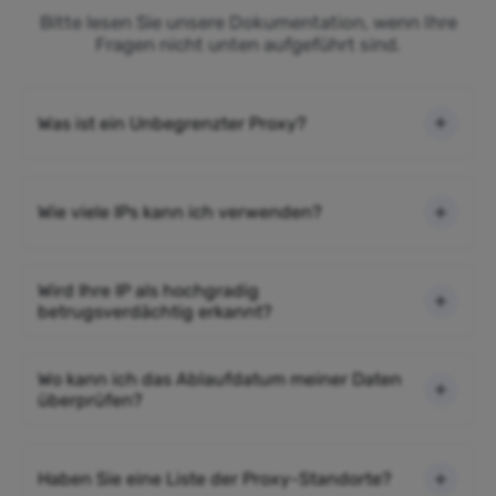
Bitte lesen Sie unsere Dokumentation, wenn Ihre
Fragen nicht unten aufgeführt sind.
Was ist ein Unbegrenzter Proxy?
Wie viele IPs kann ich verwenden?
Wird Ihre IP als hochgradig
betrugsverdächtig erkannt?
Wo kann ich das Ablaufdatum meiner Daten
überprüfen?
Haben Sie eine Liste der Proxy-Standorte?