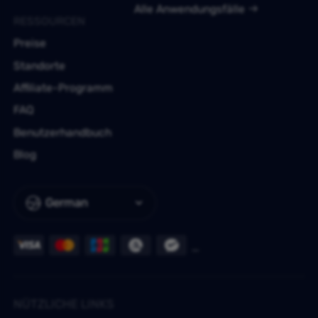
Alle Anwendungsfälle
RESSOURCEN
Preise
Standorte
Affiliate-Programm
FAQ
Benutzerhandbuch
Blog
German
NÜTZLICHE LINKS