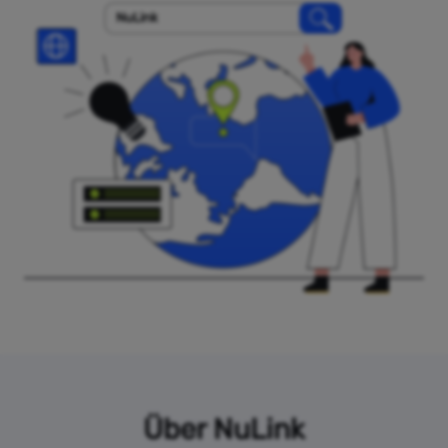
NuLink
Über NuLink