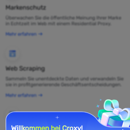
Markenschutz
Überwachen Sie die öffentliche Meinung Ihrer Marke
in Echtzeit im Web mit einem Residential Proxy.
Mehr erfahren
Web Scraping
Sammeln Sie unentdeckte Daten und verwandeln Sie
sie in profitgenerierende Geschäftsentscheidungen.
Mehr erfahren
Willkommen bei Croxy!
E-Commerce