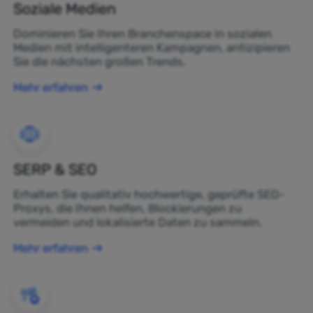
Soziale Medien
Dominieren Sie Ihren Branchenspace in sozialen
Medien mit intelligenteren Kampagnen, antizipieren
Sie die nächsten großen Trends.
Mehr erfahren
SERP & SEO
Erhalten Sie qualitativ hochwertige, geprüfte SEO-
Proxys, die Ihnen helfen, Blockierungen zu
vermeiden und lokalisierte Daten zu sammeln.
Mehr erfahren