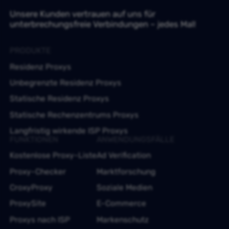
Unsere Kunden vertrauen auf uns für
unterbrechungsfreie Verbindungen – jedes Mal!
PRODUKTE
Residenz Proxys
Unbegrenzte Residenz Proxys
Statische Residenz Proxys
Statische Rechenzentrums Proxys
Langfristig wirkende ISP Proxys
FUNKTIONEN
ANWENDUNGSFÄLLE
Kostenlose Proxy-Liste
Ad Verification
Proxy-Checker
Marktforschung
CroxyProxy
Soziale Medien
ProxySite
E-Commerce
Proxys nach ISP
Markenschutz