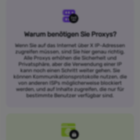
Warum benötigen Sie Proxys?
Wenn Sie auf das Internet über X IP-Adressen
zugreifen müssen, sind Sie hier genau richtig.
Alle Proxys erhöhen die Sicherheit und
Privatsphäre, aber die Verwendung einer IP
kann noch einen Schritt weiter gehen. Sie
können Kommunikationsprotokolle nutzen, die
von anderen ISPs möglicherweise blockiert
werden, und auf Inhalte zugreifen, die nur für
bestimmte Benutzer verfügbar sind.