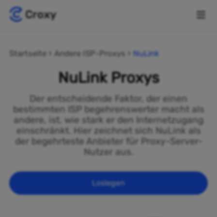
Startseite
Andere ISP-Proxys
NuLink
NuLink Proxys
Der entscheidende Faktor, der einen
bestimmten ISP begehrenswerter macht als
andere, ist, wie stark er den Internetzugang
einschränkt. Hier zeichnet sich NuLink als
der begehrteste Anbieter für Proxy-Server-
Nutzer aus.
Loslegen