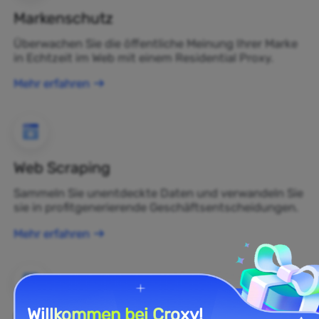
Markenschutz
Überwachen Sie die öffentliche Meinung Ihrer Marke
in Echtzeit im Web mit einem Residential Proxy.
Mehr erfahren
Web Scraping
Sammeln Sie unentdeckte Daten und verwandeln Sie
sie in profitgenerierende Geschäftsentscheidungen.
Mehr erfahren
Willkommen bei Croxy!
E-Commerce