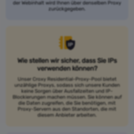
der Webinhalt wird Ihnen über denselben Proxy
zurückgegeben.
Wie stellen wir sicher, dass Sie IPs
verwenden können?
Unser Croxy Residential-Proxy-Pool bietet
unzählige Proxys, sodass sich unsere Kunden
keine Sorgen über Ausfallzeiten und IP-
Blockierungen machen müssen. Sie können auf
die Daten zugreifen, die Sie benötigen, mit
Proxy-Servern aus den Standorten, die mit
diesem Anbieter arbeiten.