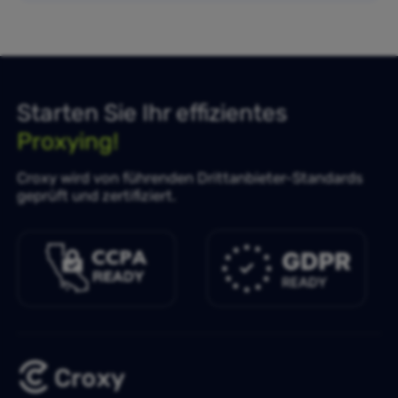
Starten Sie Ihr effizientes
Proxying!
Croxy wird von führenden Drittanbieter-Standards
geprüft und zertifiziert.