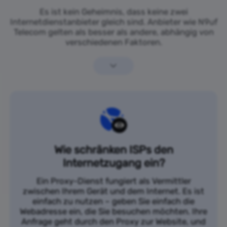
Es ist kein Geheimnis, dass keine zwei
Internetdienstanbieter gleich sind. Anbieter wie N9uf
Telecom gelten als besser als andere, abhängig von
verschiedenen Faktoren.
Wie schränken ISPs den
Internetzugang ein?
Ein Proxy-Dienst fungiert als Vermittler
zwischen Ihrem Gerät und dem Internet. Es ist
einfach zu nutzen – geben Sie einfach die
Webadresse ein, die Sie besuchen möchten. Ihre
Anfrage geht durch den Proxy zur Website, und