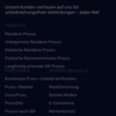
Unsere Kunden vertrauen auf uns für
unterbrechungsfreie Verbindungen – jedes Mal!
PRODUKTE
Residenz Proxys
Unbegrenzte Residenz Proxys
Statische Residenz Proxys
Statische Rechenzentrums Proxys
Langfristig wirkende ISP Proxys
FUNKTIONEN
ANWENDUNGSFÄLLE
Kostenlose Proxy-Liste
Ad Verification
Proxy-Checker
Marktforschung
CroxyProxy
Soziale Medien
ProxySite
E-Commerce
Proxys nach ISP
Markenschutz