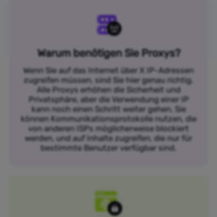
Warum benötigen Sie Proxys?
Wenn Sie auf das Internet über X IP-Adressen
zugreifen müssen, sind Sie hier genau richtig.
Alle Proxys erhöhen die Sicherheit und
Privatsphäre, aber die Verwendung einer IP
kann noch einen Schritt weiter gehen. Sie
können Kommunikationsprotokolle nutzen, die
von anderen ISPs möglicherweise blockiert
werden, und auf Inhalte zugreifen, die nur für
bestimmte Benutzer verfügbar sind.