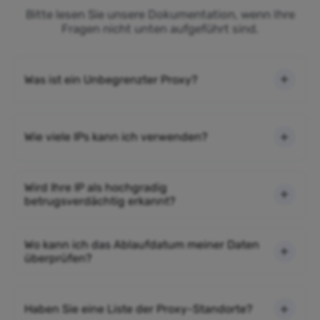
Bitte lesen Sie unsere Dokumentation, wenn Ihre
Fragen nicht unten aufgeführt sind.
Was ist ein Unbegrenzter Proxy?
Wie viele IPs kann ich verwenden?
Wird Ihre IP als hochgradig
betrugsverdächtig erkannt?
Wo kann ich das Ablaufdatum meiner Daten
überprüfen?
Haben Sie eine Liste der Proxy-Standorte?