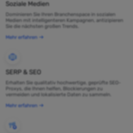
Soziale Medien
Dominieren Sie Ihren Branchenspace in sozialen
Medien mit intelligenteren Kampagnen, antizipieren
Sie die nächsten großen Trends.
Mehr erfahren
SERP & SEO
Erhalten Sie qualitativ hochwertige, geprüfte SEO-
Proxys, die Ihnen helfen, Blockierungen zu
vermeiden und lokalisierte Daten zu sammeln.
Mehr erfahren