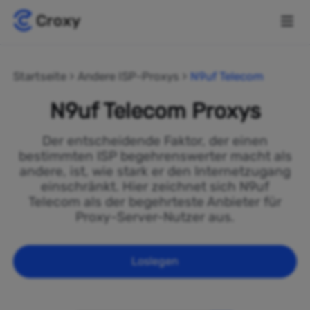
Startseite
Andere ISP-Proxys
N9uf Telecom
N9uf Telecom Proxys
Der entscheidende Faktor, der einen
bestimmten ISP begehrenswerter macht als
andere, ist, wie stark er den Internetzugang
einschränkt. Hier zeichnet sich N9uf
Telecom als der begehrteste Anbieter für
Proxy-Server-Nutzer aus.
Loslegen