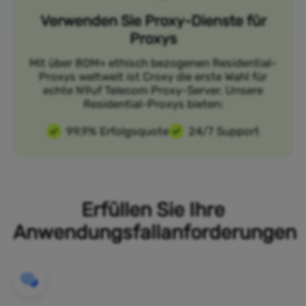
Verwenden Sie Proxy-Dienste für
Proxys
Mit über 80M+ ethisch bezogenen Residential-
Proxys weltweit ist Croxy die erste Wahl für
echte N9uf Telecom Proxy-Server. Unsere
Residential-Proxys bieten:
99,9% Erfolgsquote
24/7 Support
Erfüllen Sie Ihre
Anwendungsfallanforderungen