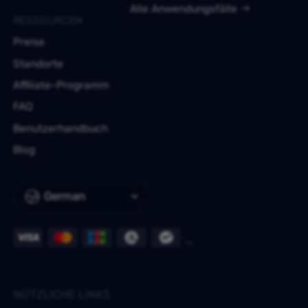
Alle Anwendungsfälle
RESSOURCEN
Preise
Standorte
Affiliate-Programm
FAQ
Benutzerhandbuch
Blog
German
NÜTZLICHE LINKS