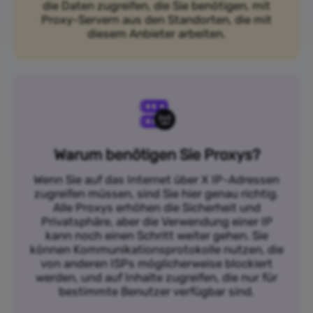
die Daten zugreifen, die Sie benötigen, mit
Proxy-Servern aus den Standorten, die mit
diesem Anbieter arbeiten.
Warum benötigen Sie Proxys?
Wenn Sie auf das Internet über X IP-Adressen
zugreifen müssen, sind Sie hier genau richtig.
Alle Proxys erhöhen die Sicherheit und
Privatsphäre, aber die Verwendung einer IP
kann noch einen Schritt weiter gehen. Sie
können Kommunikationsprotokolle nutzen, die
von anderen ISPs möglicherweise blockiert
werden, und auf Inhalte zugreifen, die nur für
bestimmte Benutzer verfügbar sind.