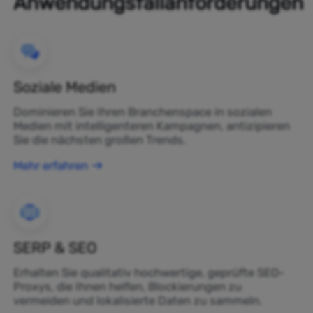
Anwendungsfallanforderungen
Soziale Medien
Dominieren Sie Ihren Branchenspace in sozialen
Medien mit intelligenteren Kampagnen, antizipieren
Sie die nächsten großen Trends.
Mehr erfahren
SERP & SEO
Erhalten Sie qualitativ hochwertige, geprüfte SEO-
Proxys, die Ihnen helfen, Blockierungen zu
vermeiden und lokalisierte Daten zu sammeln.