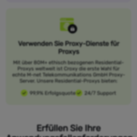
Verwenden Sie Proxy-Dienste für
Proxys
Mit über 80M+ ethisch bezogenen Residential-
Proxys weltweit ist Croxy die erste Wahl für
echte M-net Telekommunikations GmbH Proxy-
Server. Unsere Residential-Proxys bieten:
99,9% Erfolgsquote
24/7 Support
Erfüllen Sie Ihre