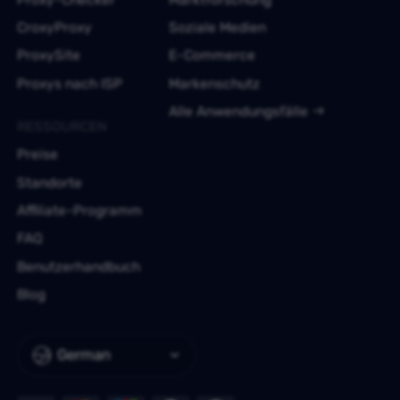
CroxyProxy
Soziale Medien
ProxySite
E-Commerce
Proxys nach ISP
Markenschutz
Alle Anwendungsfälle
RESSOURCEN
Preise
Standorte
Affiliate-Programm
FAQ
Benutzerhandbuch
Blog
German