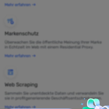
Mehr erfahren
Markenschutz
Überwachen Sie die öffentliche Meinung Ihrer Marke
in Echtzeit im Web mit einem Residential Proxy.
Mehr erfahren
Web Scraping
Sammeln Sie unentdeckte Daten und verwandeln Sie
sie in profitgenerierende Geschäftsentscheidungen.
Mehr erfahren