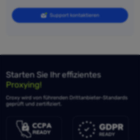
Support kontaktieren
Starten Sie Ihr effizientes
Proxying!
Croxy wird von führenden Drittanbieter-Standards
geprüft und zertifiziert.