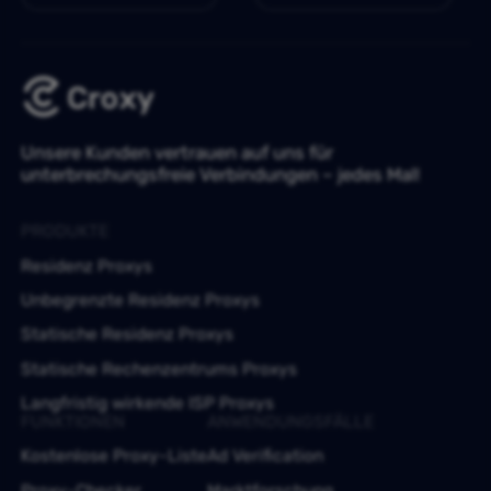
Unsere Kunden vertrauen auf uns für
unterbrechungsfreie Verbindungen – jedes Mal!
PRODUKTE
Residenz Proxys
Unbegrenzte Residenz Proxys
Statische Residenz Proxys
Statische Rechenzentrums Proxys
Langfristig wirkende ISP Proxys
FUNKTIONEN
ANWENDUNGSFÄLLE
Kostenlose Proxy-Liste
Ad Verification
Proxy-Checker
Marktforschung