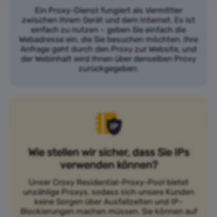
Ein Proxy-Dienst fungiert als Vermittler
zwischen Ihrem Gerät und dem Internet. Es ist
einfach zu nutzen – geben Sie einfach die
Webadresse ein, die Sie besuchen möchten. Ihre
Anfrage geht durch den Proxy zur Website, und
der Webinhalt wird Ihnen über denselben Proxy
zurückgegeben.
Wie stellen wir sicher, dass Sie IPs
verwenden können?
Unser Croxy Residential-Proxy-Pool bietet
unzählige Proxys, sodass sich unsere Kunden
keine Sorgen über Ausfallzeiten und IP-
Blockierungen machen müssen. Sie können auf