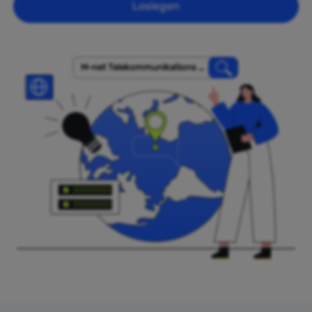
Loslegen
M-net Telekommunikations G
mbH