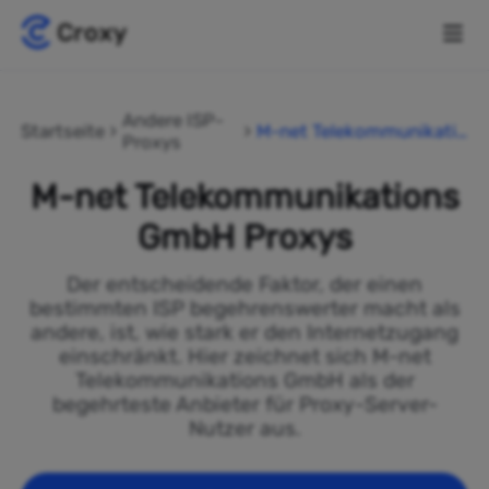
Andere ISP-
Startseite
M-net Telekommunikatio
Proxys
ns GmbH
M-net Telekommunikations
GmbH Proxys
Der entscheidende Faktor, der einen
bestimmten ISP begehrenswerter macht als
andere, ist, wie stark er den Internetzugang
einschränkt. Hier zeichnet sich M-net
Telekommunikations GmbH als der
begehrteste Anbieter für Proxy-Server-
Nutzer aus.