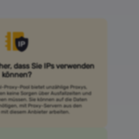
cher, dass Sie IPs verwenden
können?
l-Proxy-Pool bietet unzählige Proxys,
en keine Sorgen über Ausfallzeiten und
en müssen. Sie können auf die Daten
enötigen, mit Proxy-Servern aus den
 mit diesem Anbieter arbeiten.