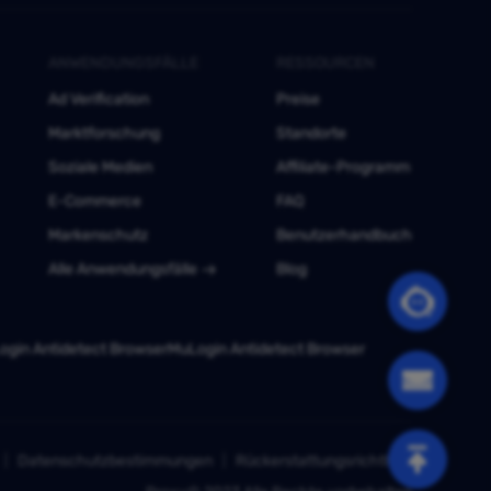
ANWENDUNGSFÄLLE
RESSOURCEN
Ad Verification
Preise
Marktforschung
Standorte
Soziale Medien
Affiliate-Programm
E-Commerce
FAQ
Markenschutz
Benutzerhandbuch
Alle Anwendungsfälle
Blog
gin Antidetect Browser
MuLogin Antidetect Browser
Datenschutzbestimmungen
Rückerstattungsrichtlinie