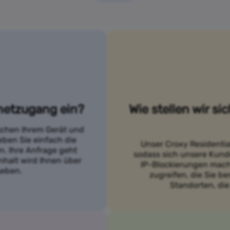
netzugang ein?
Wie stellen wir si
ischen Ihrem Gerät und
eben Sie einfach die
Unser Croxy Residentia
. Ihre Anfrage geht
sodass sich unsere Kund
nhalt wird Ihnen über
IP-Blockierungen mach
geben.
zugreifen, die Sie b
Standorten, die