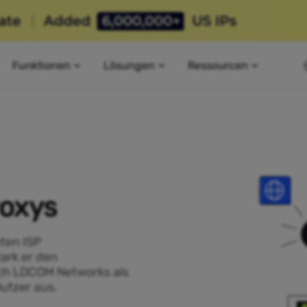
Funktionen
Lösungen
Ressourcen
oxys
ten ISP
tark er den
ich LDCOM Networks als
utzer aus.