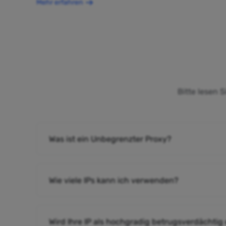
Mehr erfahren
Bitte lesen 
Was ist ein Unbegrenzter Proxy?
Wie viele IPs kann ich verwenden?
Wird Ihre IP als hochgradig betrugsverdächtig