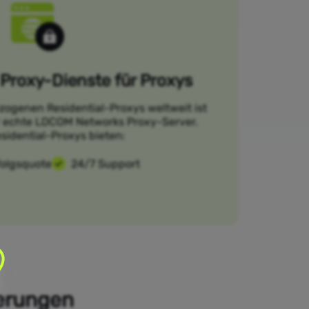
Proxy-Dienste für Proxys
zogenen Residential-Proxys weltweit ist
ür echte LDCOM Networks Proxy-Server.
sidential-Proxys bieten:
folgsquote
24/7 Support
derungen