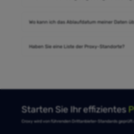
Wo kann ich das Ablaufdatum meiner Daten ü
Haben Sie eine Liste der Proxy-Standorte?
Starten Sie Ihr effizientes
P
Croxy wird von führenden Drittanbieter-Standards geprüft un