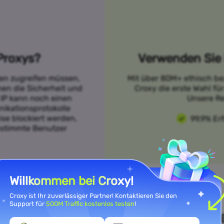
Proxys?
Verwenden Sie 
sen zugreifen müssen,
Mit über 80M+ ethisch be
öhen die Sicherheit und
Croxy die erste Wahl f
 IP kann noch einen
Unsere Re
ikationsprotokolle
se blockiert werden,
99,9% Er
bestimmte Benutzer
Willkommen bei Croxy!
Croxy ist Ihr zuverlässiger Partner! Kontaktieren Sie den
Support für
500M Traffic kostenlos testen
!
n Sie Ihre Anwendungsfallanfor