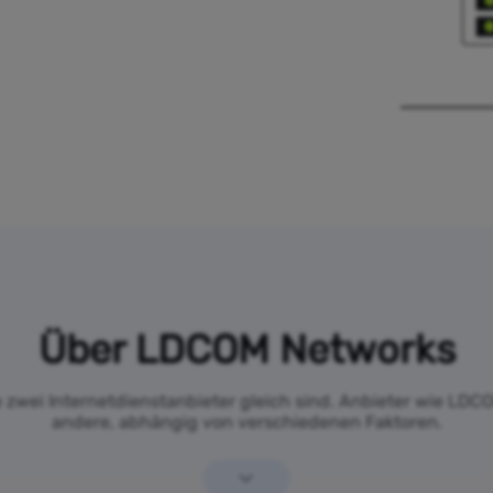
Über LDCOM Networks
e zwei Internetdienstanbieter gleich sind. Anbieter wie LDC
andere, abhängig von verschiedenen Faktoren.