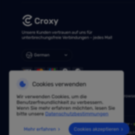
Unsere Kunden vertrauen auf uns für
unterbrechungsfreie Verbindungen – jedes Mal!
German
Cookies verwenden
NÜTZLICHE LINKS
Huayang Lingdong
TKFFF
AdsPower
Hidemium
Vision Brows
Wir verwenden Cookies, um die
IPjiance
Vmoscloud
SpiderBox
Benutzerfreundlichkeit zu verbessern.
Wenn Sie mehr erfahren möchten, lesen Sie
bitte unsere
Datenschutzbestimmungen
Haben Sie eine Frage? Fragen Sie unsere Experten unter -
Mehr erfahren
Cookies akzeptieren
Aufgrund von Richtlinien ist dieser Service in Festlandch