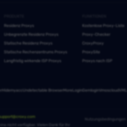
PRODUKTE
FUNKTIONEN
Residenz Proxys
Kostenlose Proxy-Liste
Unbegrenzte Residenz Proxys
Proxy-Checker
Statische Residenz Proxys
CroxyProxy
Statische Rechenzentrums Proxys
ProxySite
Langfristig wirkende ISP Proxys
Proxys nach ISP
er
Hidemyacc
Undetectable Browser
MoreLogin
Gemlogin
Vmoscloud
VMLo
support@croxy.com
Nutzungsbedingungen
ina nicht verfügbar. Vielen Dank für Ihr