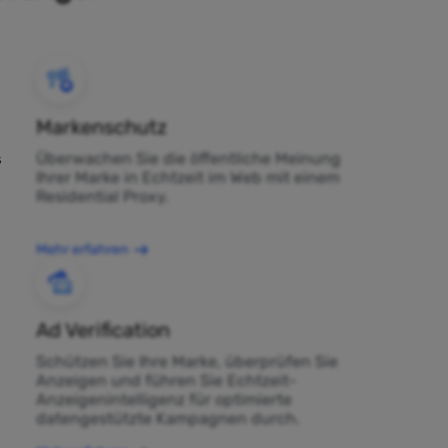
Markenschutz
Überwachen Sie die öffentliche Meinung
s
Ihrer Marke in Echtzeit im Web mit einem
Residential Proxy.
Mehr erfahren
Ad Verification
Schützen Sie Ihre Marke, überprüfen Sie
Anzeigen und führen Sie Echtzeit-
Anzeigenintelligenz für optimierte
datengestützte Kampagnen durch.