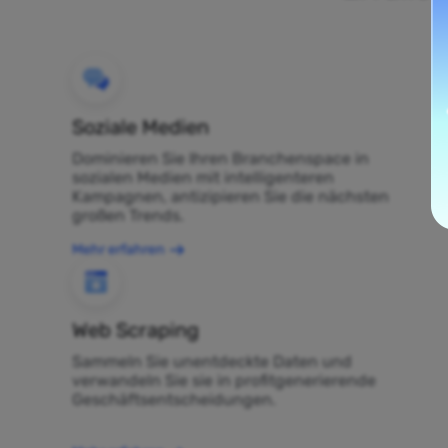
Soziale Medien
Dominieren Sie Ihren Branchenspace in
sozialen Medien mit intelligenteren
Kampagnen, antizipieren Sie die nächsten
großen Trends.
Mehr erfahren
Web Scraping
Sammeln Sie unentdeckte Daten und
verwandeln Sie sie in profitgenerierende
Geschäftsentscheidungen.