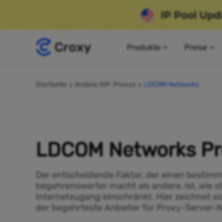
Produkte
Preise
Startseite
Andere ISP-Proxys
LDCOM Networks
LDCOM Networks Pr
Der entscheidende Faktor, der einen bestimm
begehrenswerter macht als andere, ist, wie s
Internetzugang einschränkt. Hier zeichnet s
der begehrteste Anbieter für Proxy-Server-N