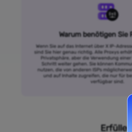
Warum benötigen Sie 
Wenn Sie auf das Internet über X IP-Adres
sind Sie hier genau richtig. Alle Proxys erh
Privatsphäre, aber die Verwendung einer
Schritt weiter gehen. Sie können Kommun
nutzen, die von anderen ISPs möglicherwei
und auf Inhalte zugreifen, die nur für 
verfügbar sind.
Erfülle