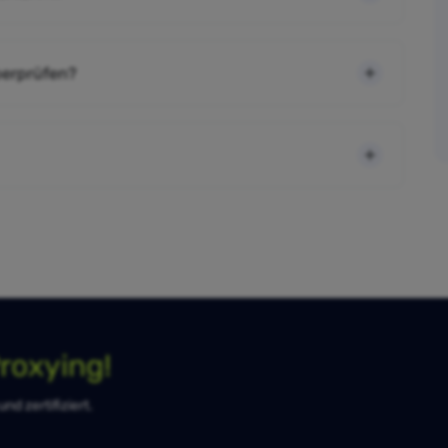
berprüfen?
roxying!
d zertifiziert.