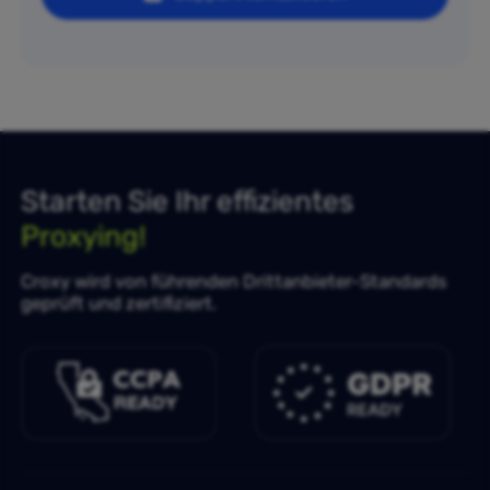
Starten Sie Ihr effizientes
Proxying!
Croxy wird von führenden Drittanbieter-Standards
geprüft und zertifiziert.