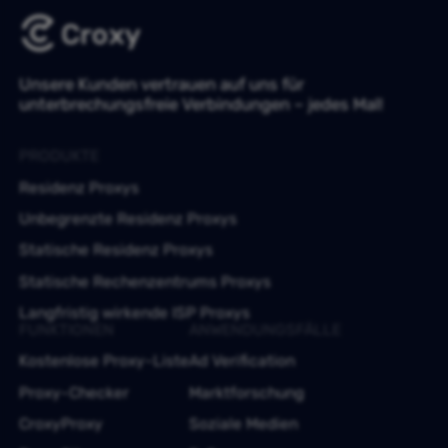
Unsere Kunden vertrauen auf uns für
unterbrechungsfreie Verbindungen – jedes Mal!
PRODUKTE
Residenz Proxys
Unbegrenzte Residenz Proxys
Statische Residenz Proxys
Statische Rechenzentrums Proxys
Langfristig wirkende ISP Proxys
FUNKTIONEN
ANWENDUNGSFÄLLE
Kostenlose Proxy-Liste
Ad Verification
Proxy-Checker
Marktforschung
CroxyProxy
Soziale Medien