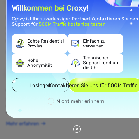
Willkommen bei Croxy!
E-Commerce
Croxy ist Ihr zuverlässiger Partner! Kontaktieren Sie den
Support für
500M Traffic kostenlos testen
!
Rufen Sie öffentliche E-Commerce-Daten ab, um die
Wettbewerbsintelligenz und das Verständnis des E-
Commerce-Marktes zu verbessern.
Echte Residential
Einfach zu
Proxies
verwalten
Mehr erfahren
Technischer
Hohe
Support rund um
Anonymität
die Uhr
Loslegen
Kontaktieren Sie uns für 500M Traffic
Ad Verification
Schützen Sie Ihre Marke, überprüfen Sie Anzeigen
Nicht mehr erinnern
und führen Sie Echtzeit-Anzeigenintelligenz für
optimierte datengestützte Kampagnen durch.
Mehr erfahren