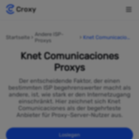
Andere ISP-
Startseite
Knet Comunicacione
Proxys
s
Knet Comunicaciones
Proxys
Der entscheidende Faktor, der einen
bestimmten ISP begehrenswerter macht als
andere, ist, wie stark er den Internetzugang
einschränkt. Hier zeichnet sich Knet
Comunicaciones als der begehrteste
Anbieter für Proxy-Server-Nutzer aus.
Loslegen