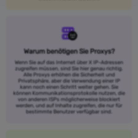
Warum benötigen Sie Proxys?
Wenn Sie auf das Internet über X IP-Adressen
zugreifen müssen, sind Sie hier genau richtig.
Alle Proxys erhöhen die Sicherheit und
Privatsphäre, aber die Verwendung einer IP
kann noch einen Schritt weiter gehen. Sie
können Kommunikationsprotokolle nutzen, die
von anderen ISPs möglicherweise blockiert
werden, und auf Inhalte zugreifen, die nur für
bestimmte Benutzer verfügbar sind.