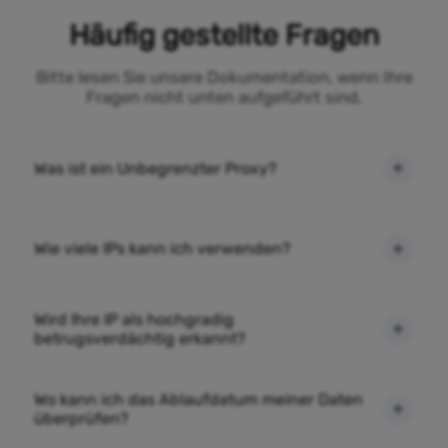
Häufig gestellte Fragen
Bitte lesen Sie unsere Dokumentation, wenn Ihre
Fragen nicht unten aufgeführt sind.
Was ist ein Unbegrenzter Proxy?
Wie viele IPs kann ich verwenden?
Wird Ihre IP als hochgradig
betrugsverdächtig erkannt?
Wo kann ich das Ablaufdatum meiner Daten
überprüfen?