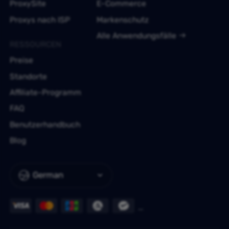
ProxySite
E-Commerce
Proxys nach ISP
Markenschutz
Alle Anwendungsfälle
RESSOURCEN
Preise
Standorte
Affiliate-Programm
FAQ
Benutzerhandbuch
Blog
German