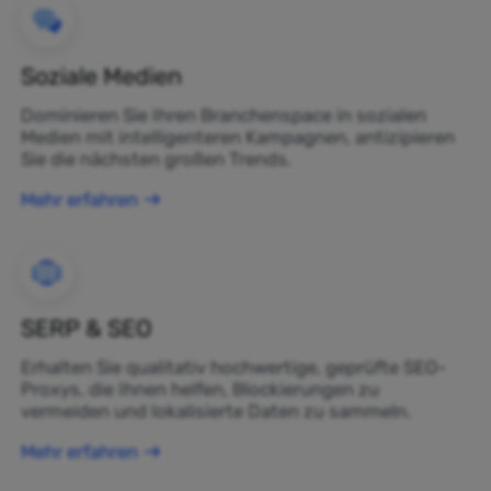
Soziale Medien
Dominieren Sie Ihren Branchenspace in sozialen
Medien mit intelligenteren Kampagnen, antizipieren
Sie die nächsten großen Trends.
Mehr erfahren
SERP & SEO
Erhalten Sie qualitativ hochwertige, geprüfte SEO-
Proxys, die Ihnen helfen, Blockierungen zu
vermeiden und lokalisierte Daten zu sammeln.
Mehr erfahren