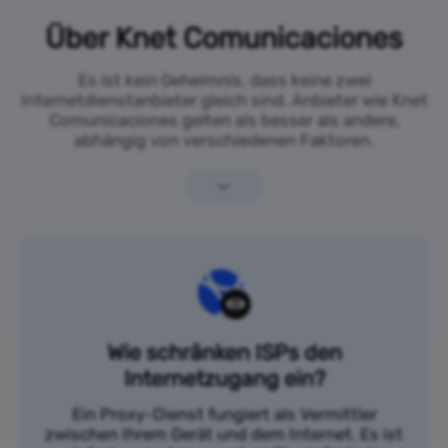
Über Knet Comunicaciones
Es ist kein Geheimnis, dass keine zwei
Internetdienstanbieter gleich sind. Anbieter wie Knet
Comunicaciones gelten als besser als andere,
abhängig von verschiedenen Faktoren.
Wie schränken ISPs den
Internetzugang ein?
Ein Proxy-Dienst fungiert als Vermittler
zwischen Ihrem Gerät und dem Internet. Es ist