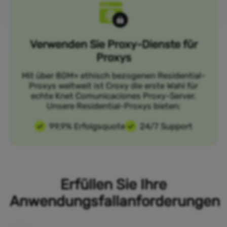
Verwenden Sie Proxy-Dienste für
Proxys
Mit über 80M+ ethisch bezogenen Residential-
Proxys weltweit ist Croxy die erste Wahl für
echte Knet Comunicaciones Proxy-Server.
Unsere Residential-Proxys bieten:
99,9% Erfolgsquote
24/7 Support
Erfüllen Sie Ihre
Anwendungsfallanforderungen