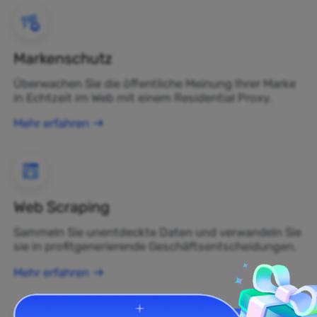
Markenschutz
Überwachen Sie die öffentliche Meinung Ihrer Marke
in Echtzeit im Web mit einem Residential Proxy.
Mehr erfahren
Web Scraping
Sammeln Sie unentdeckte Daten und verwandeln Sie
sie in profitgenerierende Geschäftsentscheidungen.
Mehr erfahren