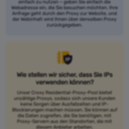
einfach zu nutzen – geben Sie einfach die
Webadresse ein, die Sie besuchen möchten. Ihre
Anfrage geht durch den Proxy zur Website, und
der Webinhalt wird Ihnen über denselben Proxy
zurückgegeben.
Wie stellen wir sicher, dass Sie IPs
verwenden können?
Unser Croxy Residential-Proxy-Pool bietet
unzählige Proxys, sodass sich unsere Kunden
keine Sorgen über Ausfallzeiten und IP-
Blockierungen machen müssen. Sie können auf
die Daten zugreifen, die Sie benötigen, mit
Proxy-Servern aus den Standorten, die mit
diesem Anbieter arbeiten.