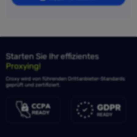
Starten Sie Ihr effizientes
Proxying!
Croxy wird von führenden Drittanbieter-Standards
geprüft und zertifiziert.