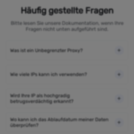
Häufig gestellte Fragen
Bitte lesen Sie unsere Dokumentation, wenn Ihre
Fragen nicht unten aufgeführt sind.
Was ist ein Unbegrenzter Proxy?
Wie viele IPs kann ich verwenden?
Wird Ihre IP als hochgradig
betrugsverdächtig erkannt?
Wo kann ich das Ablaufdatum meiner Daten
überprüfen?