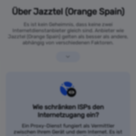
Über Jazztel (Orange Spain)
Es ist kein Geheimnis, dass keine zwei
Internetdienstanbieter gleich sind. Anbieter wie
Jazztel (Orange Spain) gelten als besser als andere,
abhängig von verschiedenen Faktoren.
Wie schränken ISPs den
Internetzugang ein?
Ein Proxy-Dienst fungiert als Vermittler
zwischen Ihrem Gerät und dem Internet. Es ist