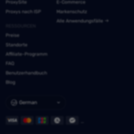
ProxySite
E-Commerce
Proxys nach ISP
Markenschutz
Alle Anwendungsfälle
RESSOURCEN
Preise
Standorte
Affiliate-Programm
FAQ
Benutzerhandbuch
Blog
German