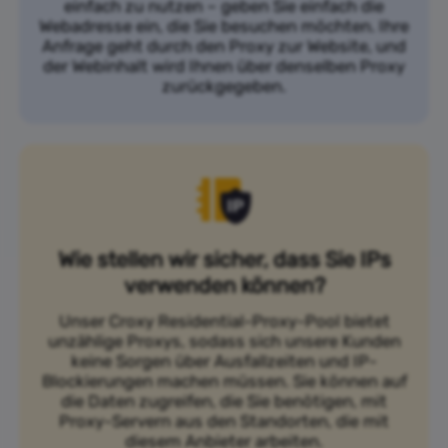
einfach zu nutzen – geben Sie einfach die
Webadresse ein, die Sie besuchen möchten. Ihre
Anfrage geht durch den Proxy zur Website, und
der Webinhalt wird Ihnen über denselben Proxy
zurückgegeben.
Wie stellen wir sicher, dass Sie IPs
verwenden können?
Unser Croxy Residential-Proxy-Pool bietet
unzählige Proxys, sodass sich unsere Kunden
keine Sorgen über Ausfallzeiten und IP-
Blockierungen machen müssen. Sie können auf
die Daten zugreifen, die Sie benötigen, mit
Proxy-Servern aus den Standorten, die mit
diesem Anbieter arbeiten.