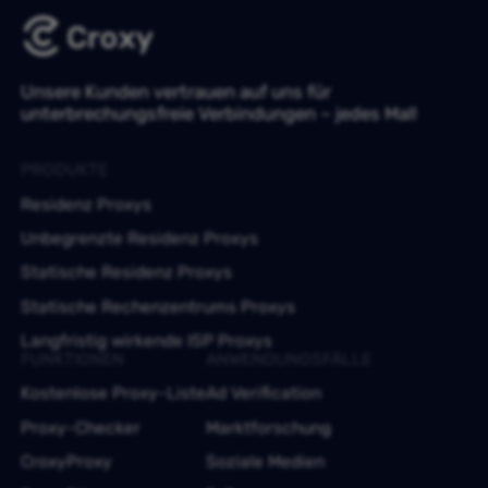
Unsere Kunden vertrauen auf uns für
unterbrechungsfreie Verbindungen – jedes Mal!
PRODUKTE
Residenz Proxys
Unbegrenzte Residenz Proxys
Statische Residenz Proxys
Statische Rechenzentrums Proxys
Langfristig wirkende ISP Proxys
FUNKTIONEN
ANWENDUNGSFÄLLE
Kostenlose Proxy-Liste
Ad Verification
Proxy-Checker
Marktforschung
CroxyProxy
Soziale Medien