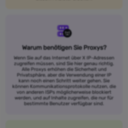
Warum benötigen Sie Proxys?
Wenn Sie auf das Internet über X IP-Adressen
zugreifen müssen, sind Sie hier genau richtig.
Alle Proxys erhöhen die Sicherheit und
Privatsphäre, aber die Verwendung einer IP
kann noch einen Schritt weiter gehen. Sie
können Kommunikationsprotokolle nutzen, die
von anderen ISPs möglicherweise blockiert
werden, und auf Inhalte zugreifen, die nur für
bestimmte Benutzer verfügbar sind.