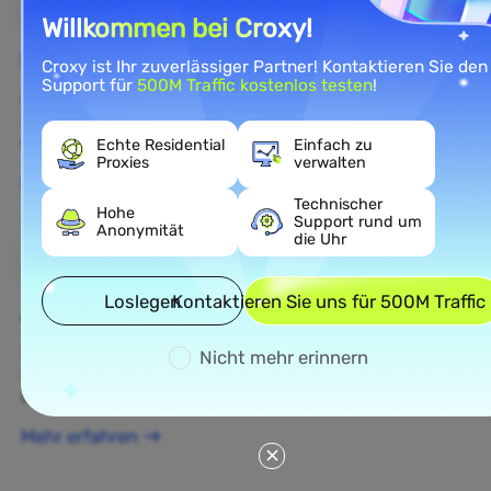
Willkommen bei Croxy!
E-Commerce
Croxy ist Ihr zuverlässiger Partner! Kontaktieren Sie den
Support für
500M Traffic kostenlos testen
!
Rufen Sie öffentliche E-Commerce-Daten ab, um die
Wettbewerbsintelligenz und das Verständnis des E-
Commerce-Marktes zu verbessern.
Echte Residential
Einfach zu
Proxies
verwalten
Mehr erfahren
Technischer
Hohe
Support rund um
Anonymität
die Uhr
Loslegen
Kontaktieren Sie uns für 500M Traffic
Ad Verification
Schützen Sie Ihre Marke, überprüfen Sie Anzeigen
Nicht mehr erinnern
und führen Sie Echtzeit-Anzeigenintelligenz für
optimierte datengestützte Kampagnen durch.
Mehr erfahren