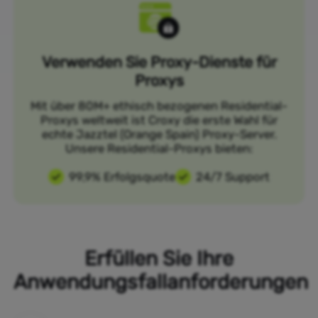
Verwenden Sie Proxy-Dienste für
Proxys
Mit über 80M+ ethisch bezogenen Residential-
Proxys weltweit ist Croxy die erste Wahl für
echte Jazztel (Orange Spain) Proxy-Server.
Unsere Residential-Proxys bieten:
99,9% Erfolgsquote
24/7 Support
Erfüllen Sie Ihre
Anwendungsfallanforderungen