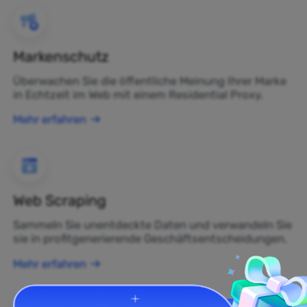
Markenschutz
Überwachen Sie die öffentliche Meinung Ihrer Marke
in Echtzeit im Web mit einem Residential Proxy.
Mehr erfahren
Web Scraping
Sammeln Sie unentdeckte Daten und verwandeln Sie
sie in profitgenerierende Geschäftsentscheidungen.
Mehr erfahren