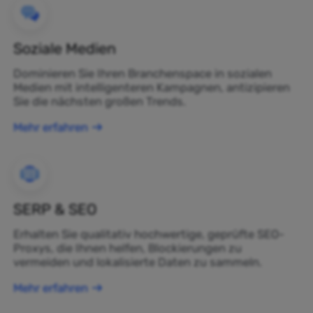
Soziale Medien
Dominieren Sie Ihren Branchenspace in sozialen
Medien mit intelligenteren Kampagnen, antizipieren
Sie die nächsten großen Trends.
Mehr erfahren
SERP & SEO
Erhalten Sie qualitativ hochwertige, geprüfte SEO-
Proxys, die Ihnen helfen, Blockierungen zu
vermeiden und lokalisierte Daten zu sammeln.
Mehr erfahren