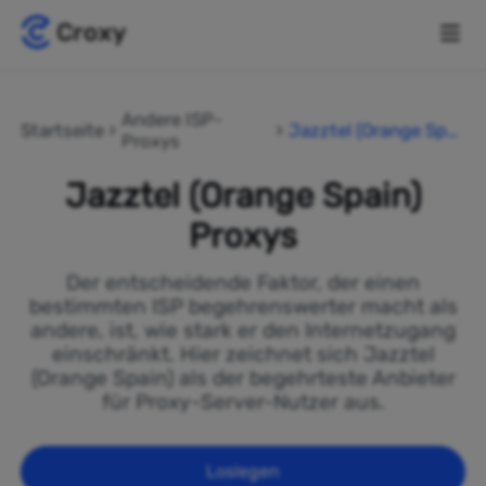
Andere ISP-
Startseite
Jazztel (Orange Spai
Proxys
n)
Jazztel (Orange Spain)
Proxys
Der entscheidende Faktor, der einen
bestimmten ISP begehrenswerter macht als
andere, ist, wie stark er den Internetzugang
einschränkt. Hier zeichnet sich Jazztel
(Orange Spain) als der begehrteste Anbieter
für Proxy-Server-Nutzer aus.
Loslegen