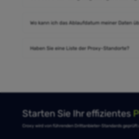
Wo kann ich das Ablaufdatum meiner Daten ü
Haben Sie eine Liste der Proxy-Standorte?
Starten Sie Ihr effizientes
P
Croxy wird von führenden Drittanbieter-Standards geprüft un