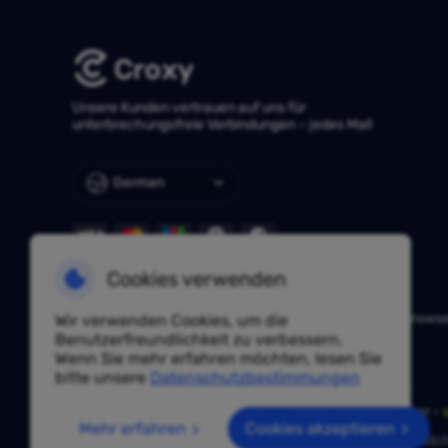
Unsere Kunden vertrauen auf uns für
unterbrechungsfreie Verbindungen – jedes Mal!
German
Cookies verwenden
NÜTZLICHE LINKS
Huayang Lingdong
TKFFF
AdsPower
Hidemium
Vision Brows
Wir verwenden Cookies, um die
IPjiance
Vmoscloud
SpiderBox
Benutzerfreundlichkeit zu verbessern.
Wenn Sie mehr erfahren möchten, lesen Sie
bitte unsere
Datenschutzbestimmungen
Haben Sie eine Frage? Fragen Sie unsere Experten unter -
Mehr erfahren
Cookies akzeptieren
Aufgrund von Richtlinien ist dieser Service in Festlandch