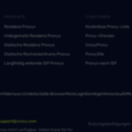
PRODUKTE
FUNKTIONEN
Residenz Proxys
Kostenlose Proxy-Liste
Unbegrenzte Residenz Proxys
Proxy-Checker
Statische Residenz Proxys
CroxyProxy
Statische Rechenzentrums Proxys
ProxySite
Langfristig wirkende ISP Proxys
Proxys nach ISP
er
Hidemyacc
Undetectable Browser
MoreLogin
Gemlogin
Vmoscloud
VMLo
support@croxy.com
Nutzungsbedingungen
ina nicht verfügbar. Vielen Dank für Ihr