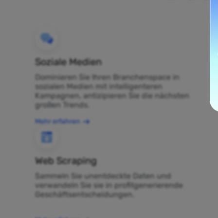
Soziale Medien
Dominieren Sie Ihren Branchenspace in
sozialen Medien mit intelligenteren
Kampagnen, antizipieren Sie die nächsten
großen Trends.
Mehr erfahren
Web Scraping
Sammeln Sie unentdeckte Daten und
verwandeln Sie sie in profitgenerierende
Geschäftsentscheidungen.