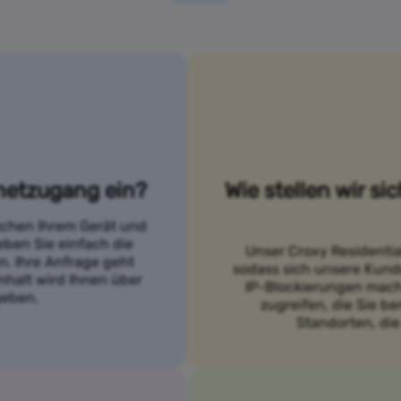
netzugang ein?
Wie stellen wir si
ischen Ihrem Gerät und
eben Sie einfach die
Unser Croxy Residentia
. Ihre Anfrage geht
sodass sich unsere Kund
nhalt wird Ihnen über
IP-Blockierungen mach
geben.
zugreifen, die Sie b
Standorten, die