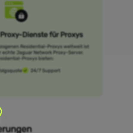
Proxy-Dienste für Proxys
zogenen Residential-Proxys weltweit ist
ür echte Jaguar Network Proxy-Server.
sidential-Proxys bieten:
folgsquote
24/7 Support
derungen