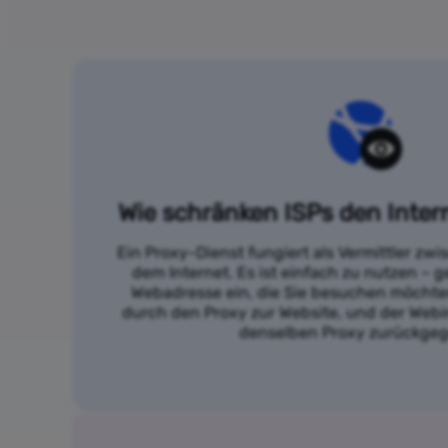
Wie schränken ISPs den Inter
Ein Proxy-Dienst fungiert als Vermittler zw
dem Internet. Es ist einfach zu nutzen – g
Webadresse ein, die Sie besuchen möchten
durch den Proxy zur Website, und der Webi
denselben Proxy zurückge