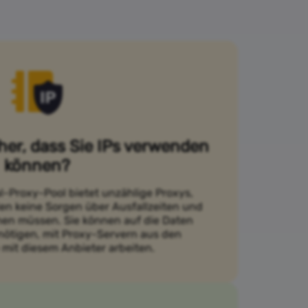
cher, dass Sie IPs verwenden
können?
l-Proxy-Pool bietet unzählige Proxys,
en keine Sorgen über Ausfallzeiten und
en müssen. Sie können auf die Daten
enötigen, mit Proxy-Servern aus den
 mit diesem Anbieter arbeiten.