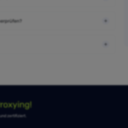
berprüfen?
roxying!
d zertifiziert.