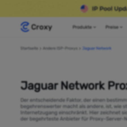
Produkte
Preise
Startseite
Andere ISP-Proxys
Jaguar Network
Jaguar Network Pro
Der entscheidende Faktor, der einen bestimm
begehrenswerter macht als andere, ist, wie s
Internetzugang einschränkt. Hier zeichnet si
der begehrteste Anbieter für Proxy-Server-N