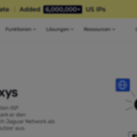
Funktionen
Lösungen
Ressourcen
xys
ten ISP
tark er den
ch Jaguar Network als
utzer aus.