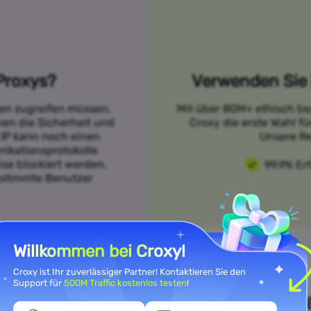
Proxys?
Verwenden Sie 
sen zugreifen müssen,
Mit über 80M+ ethisch be
öhen die Sicherheit und
Croxy die erste Wahl f
 IP kann noch einen
Unsere Re
ikationsprotokolle
se blockiert werden,
99,9% Er
bestimmte Benutzer
Willkommen bei Croxy!
Croxy ist Ihr zuverlässiger Partner! Kontaktieren Sie den
Support für
500M Traffic kostenlos testen
!
n Sie Ihre Anwendungsfallanfor