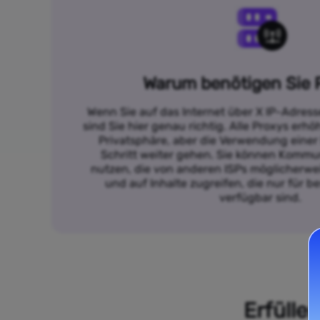
Warum benötigen Sie 
Wenn Sie auf das Internet über X IP-Adres
sind Sie hier genau richtig. Alle Proxys erh
Privatsphäre, aber die Verwendung einer
Schritt weiter gehen. Sie können Kommun
nutzen, die von anderen ISPs möglicherwei
und auf Inhalte zugreifen, die nur für 
verfügbar sind.
Erfülle