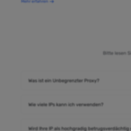
Mehr erfahren
Bitte lesen 
Was ist ein Unbegrenzter Proxy?
Wie viele IPs kann ich verwenden?
Wird Ihre IP als hochgradig betrugsverdächtig