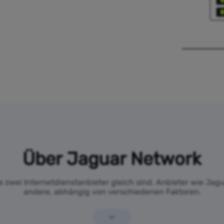
Über Jaguar Network
e zwei Internetdienstanbieter gleich sind. Anbieter wie Jag
andere, abhängig von verschiedenen Faktoren.