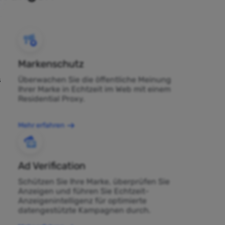
Markenschutz
Überwachen Sie die öffentliche Meinung
s
Ihrer Marke in Echtzeit im Web mit einem
Residential Proxy.
Mehr erfahren
Ad Verification
Schützen Sie Ihre Marke, überprüfen Sie
Anzeigen und führen Sie Echtzeit-
Anzeigenintelligenz für optimierte
datengestützte Kampagnen durch.