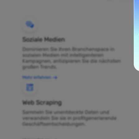
Soziale Medien
Dominieren Sie Ihren Branchenspace in
sozialen Medien mit intelligenteren
Kampagnen, antizipieren Sie die nächsten
großen Trends.
Mehr erfahren
Web Scraping
Sammeln Sie unentdeckte Daten und
verwandeln Sie sie in profitgenerierende
Geschäftsentscheidungen.