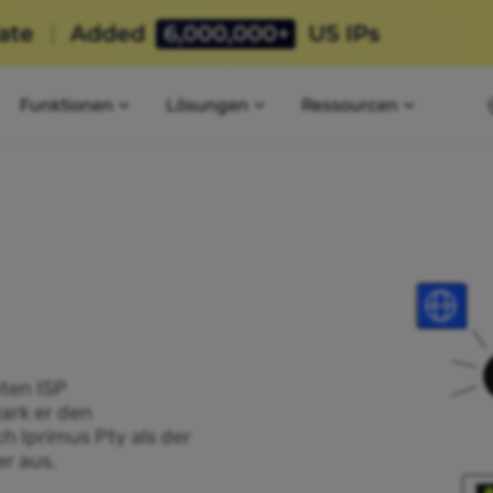
Funktionen
Lösungen
Ressourcen
ten ISP
tark er den
h Iprimus Pty als der
r aus.