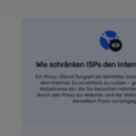
Wie schränken ISPs den Inter
Ein Proxy-Dienst fungiert als Vermittler zw
dem Internet. Es ist einfach zu nutzen – g
Webadresse ein, die Sie besuchen möchten
durch den Proxy zur Website, und der Webi
denselben Proxy zurückge