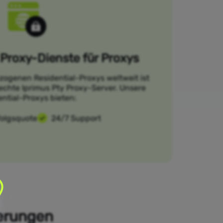
Proxy-Dienste für Proxys
zogenen Residential-Proxys weltweit ist
 echte Iprimus Pty Proxy-Server. Unsere
ential-Proxys bieten:
folgsquote
24/7 Support
derungen