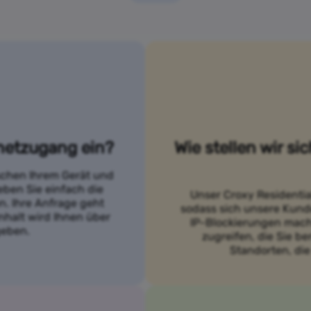
netzugang ein?
Wie stellen wir si
ischen Ihrem Gerät und
eben Sie einfach die
Unser Croxy Residentia
. Ihre Anfrage geht
sodass sich unsere Kund
nhalt wird Ihnen über
IP-Blockierungen mach
geben.
zugreifen, die Sie b
Standorten, die