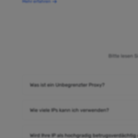
Mehr erfahren
Bitte lesen 
Was ist ein Unbegrenzter Proxy?
Wie viele IPs kann ich verwenden?
Wird Ihre IP als hochgradig betrugsverdächtig