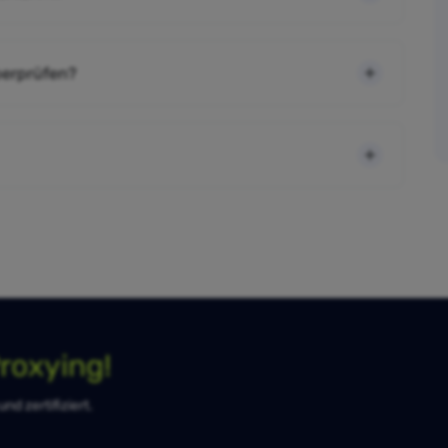
berprüfen?
roxying!
d zertifiziert.