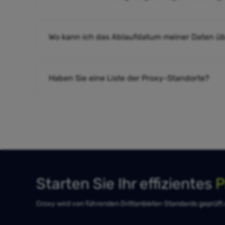
Wo kann ich das Ablaufdatum meiner Daten ü
Haben Sie eine Liste der Proxy-Standorte?
Starten Sie Ihr effizientes
P
Croxy wird von führenden Drittanbieter-Standards geprüft un