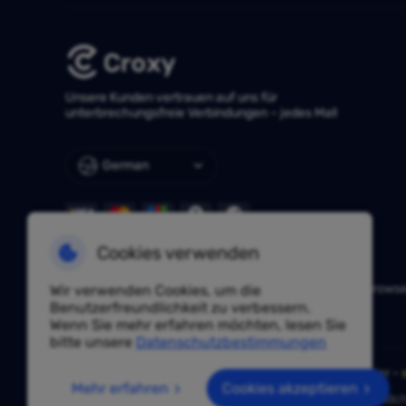
Unsere Kunden vertrauen auf uns für
unterbrechungsfreie Verbindungen – jedes Mal!
German
Cookies verwenden
NÜTZLICHE LINKS
Huayang Lingdong
TKFFF
AdsPower
Hidemium
Vision Brows
Wir verwenden Cookies, um die
IPjiance
Vmoscloud
SpiderBox
Benutzerfreundlichkeit zu verbessern.
Wenn Sie mehr erfahren möchten, lesen Sie
bitte unsere
Datenschutzbestimmungen
Haben Sie eine Frage? Fragen Sie unsere Experten unter -
Mehr erfahren
Cookies akzeptieren
Aufgrund von Richtlinien ist dieser Service in Festlandch