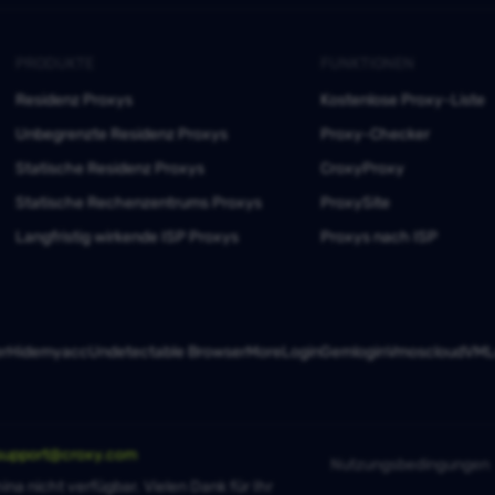
PRODUKTE
FUNKTIONEN
Residenz Proxys
Kostenlose Proxy-Liste
Unbegrenzte Residenz Proxys
Proxy-Checker
Statische Residenz Proxys
CroxyProxy
Statische Rechenzentrums Proxys
ProxySite
Langfristig wirkende ISP Proxys
Proxys nach ISP
er
Hidemyacc
Undetectable Browser
MoreLogin
Gemlogin
Vmoscloud
VMLo
support@croxy.com
Nutzungsbedingungen
ina nicht verfügbar. Vielen Dank für Ihr