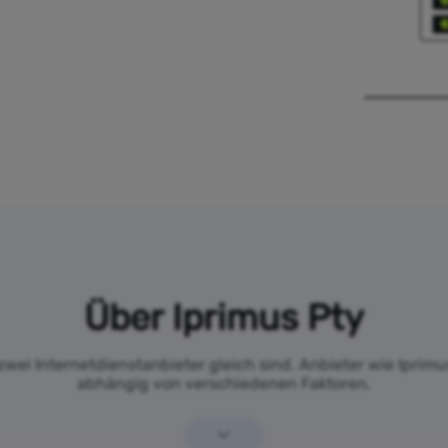
Über Iprimus Pty
zwei Internetdienstanbieter gleich sind. Anbieter wie Iprimu
abhängig von verschiedenen Faktoren.