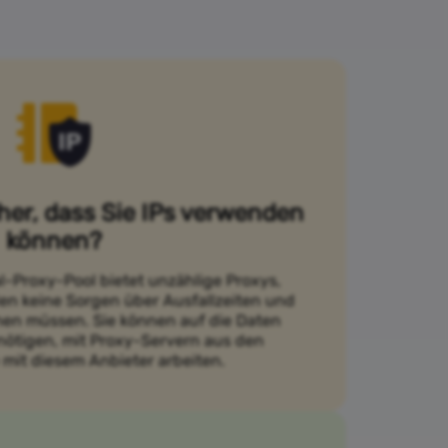
cher, dass Sie IPs verwenden
können?
l-Proxy-Pool bietet unzählige Proxys,
en keine Sorgen über Ausfallzeiten und
en müssen. Sie können auf die Daten
enötigen, mit Proxy-Servern aus den
 mit diesem Anbieter arbeiten.