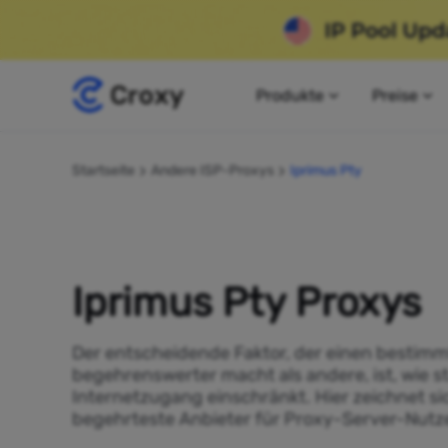
Produkte
Preise
Startseite
Andere ISP-Proxys
Iprimus Pty
Iprimus Pty Proxys
Der entscheidende Faktor, der einen bestimm
begehrenswerter macht als andere, ist, wie s
Internetzugang einschränkt. Hier zeichnet sic
begehrteste Anbieter für Proxy-Server-Nutze