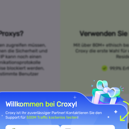
Proxys?
Verwenden Sie 
sen zugreifen müssen,
Mit über 80M+ ethisch be
öhen die Sicherheit und
Croxy die erste Wahl für
 IP kann noch einen
Resid
ikationsprotokolle
se blockiert werden,
99,9% Er
bestimmte Benutzer
Willkommen bei Croxy!
Croxy ist Ihr zuverlässiger Partner! Kontaktieren Sie den
Support für
500M Traffic kostenlos testen
!
n Sie Ihre Anwendungsfallanfor