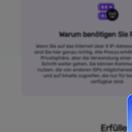
Warum benötigen Sie 
Wenn Sie auf das Internet über X IP-Adres
sind Sie hier genau richtig. Alle Proxys erh
Privatsphäre, aber die Verwendung einer
Schritt weiter gehen. Sie können Kommun
nutzen, die von anderen ISPs möglicherwei
und auf Inhalte zugreifen, die nur für 
verfügbar sind.
Erfülle