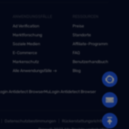
ANWENDUNGSFÄLLE
RESSOURCEN
Ad Verification
Preise
Marktforschung
Standorte
Soziale Medien
Affiliate-Programm
E-Commerce
FAQ
Markenschutz
Benutzerhandbuch
Alle Anwendungsfälle
Blog
gin Antidetect Browser
MuLogin Antidetect Browser
Datenschutzbestimmungen
Rückerstattungsrichtlinie