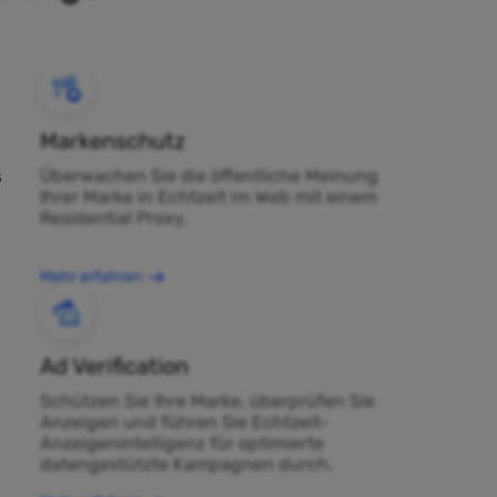
Markenschutz
Überwachen Sie die öffentliche Meinung
s
Ihrer Marke in Echtzeit im Web mit einem
Residential Proxy.
Mehr erfahren
Ad Verification
Schützen Sie Ihre Marke, überprüfen Sie
Anzeigen und führen Sie Echtzeit-
Anzeigenintelligenz für optimierte
datengestützte Kampagnen durch.