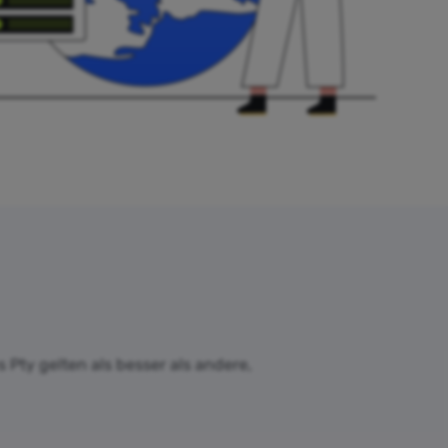
s Pty gelten als besser als andere,