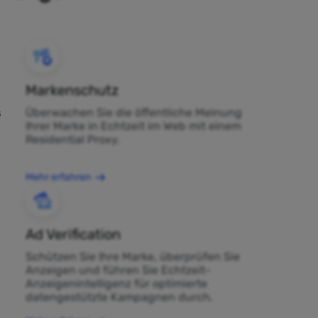
Markenschutz
Überwachen Sie die öffentliche Meinung
s
Ihrer Marke in Echtzeit im Web mit einem
Residential Proxy.
Mehr erfahren
Ad Verification
Schützen Sie Ihre Marke, überprüfen Sie
Anzeigen und führen Sie Echtzeit-
Anzeigenintelligenz für optimierte
datengestützte Kampagnen durch.