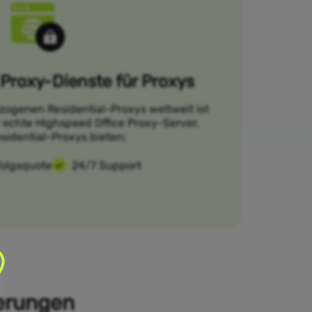
Proxy-Dienste für Proxys
zogenen Residential-Proxys weltweit ist
r echte Highspeed Office Proxy-Server.
sidential-Proxys bieten:
folgsquote
24/7 Support
derungen