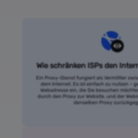
Wie schränken ISPs den Inter
Ein Proxy-Dienst fungiert als Vermittler zw
dem Internet. Es ist einfach zu nutzen – g
Webadresse ein, die Sie besuchen möchten
durch den Proxy zur Website, und der Webi
denselben Proxy zurückge