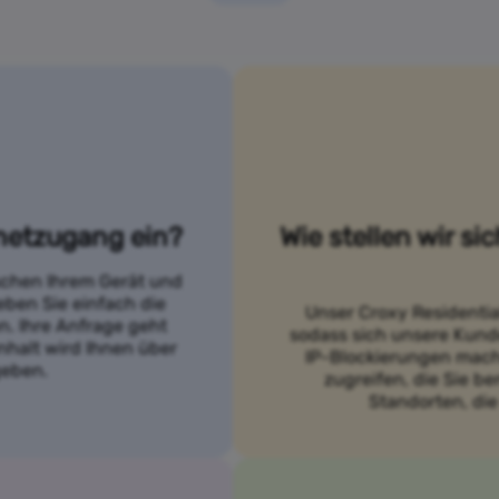
netzugang ein?
Wie stellen wir si
ischen Ihrem Gerät und
eben Sie einfach die
Unser Croxy Residentia
. Ihre Anfrage geht
sodass sich unsere Kund
nhalt wird Ihnen über
IP-Blockierungen mach
geben.
zugreifen, die Sie b
Standorten, die