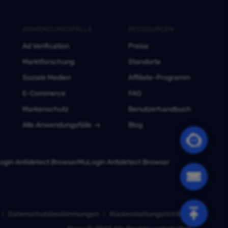
ANWENDUNGSFÄLLE
RESSOURCEN
Ad Verification
Preise
Marktforschung
Standorte
Soziale Medien
Affiliate-Programm
E-Commerce
FAQ
Markenschutz
Benutzerhandbuch
Alle Anwendungsfälle
Blog
gin Antidetect Browser
MuLogin Antidetect Browser
Datenschutzbestimmungen
Rückerstattungsrichtlinie