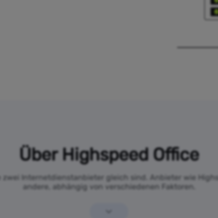
Über Highspeed Office
e zwei Internetdienstanbieter gleich sind. Anbieter wie Highs
andere, abhängig von verschiedenen Faktoren.