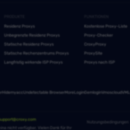
PRODUKTE
FUNKTIONEN
Residenz Proxys
Kostenlose Proxy-Liste
Unbegrenzte Residenz Proxys
Proxy-Checker
Statische Residenz Proxys
CroxyProxy
Statische Rechenzentrums Proxys
ProxySite
Langfristig wirkende ISP Proxys
Proxys nach ISP
er
Hidemyacc
Undetectable Browser
MoreLogin
Gemlogin
Vmoscloud
VMLo
support@croxy.com
Nutzungsbedingungen
ina nicht verfügbar. Vielen Dank für Ihr