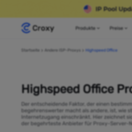
Produkte
Preise
Startseite
Andere ISP-Proxys
Highspeed Office
Highspeed Office Pr
Der entscheidende Faktor, der einen bestimm
begehrenswerter macht als andere, ist, wie s
Internetzugang einschränkt. Hier zeichnet si
der begehrteste Anbieter für Proxy-Server-N