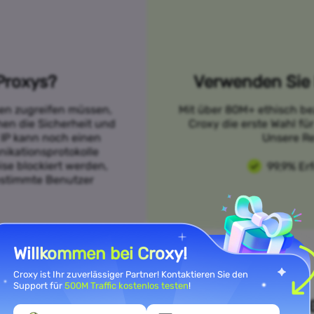
Proxys?
Verwenden Sie 
sen zugreifen müssen,
Mit über 80M+ ethisch be
öhen die Sicherheit und
Croxy die erste Wahl fü
 IP kann noch einen
Unsere Re
ikationsprotokolle
se blockiert werden,
99,9% Er
bestimmte Benutzer
Willkommen bei Croxy!
Croxy ist Ihr zuverlässiger Partner! Kontaktieren Sie den
Support für
500M Traffic kostenlos testen
!
n Sie Ihre Anwendungsfallanfor