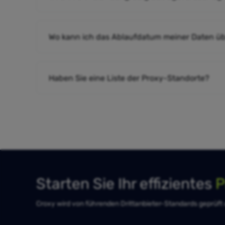
Wo kann ich das Ablaufdatum meiner Daten ü
Haben Sie eine Liste der Proxy-Standorte?
Starten Sie Ihr effizientes
P
Croxy wird von führenden Drittanbieter-Standards geprüft un