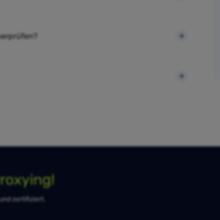
berprüfen?
roxying!
d zertifiziert.