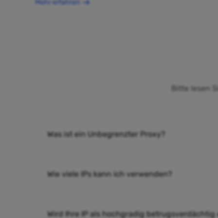
Mehr erfahren
Bitte lesen 
Was ist ein Unbegrenzter Proxy?
Wie viele IPs kann ich verwenden?
Wird Ihre IP als hochgradig betrugsverdächtig