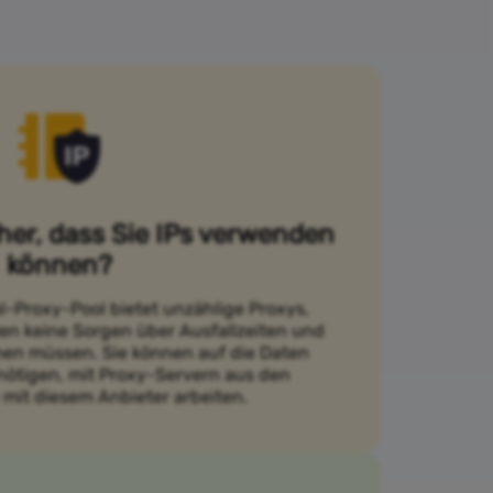
cher, dass Sie IPs verwenden
können?
l-Proxy-Pool bietet unzählige Proxys,
en keine Sorgen über Ausfallzeiten und
en müssen. Sie können auf die Daten
enötigen, mit Proxy-Servern aus den
 mit diesem Anbieter arbeiten.