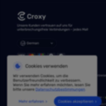
Unsere Kunden vertrauen auf uns für
unterbrechungsfreie Verbindungen – jedes Mal!
German
Cookies verwenden
NÜTZLICHE LINKS
Huayang Lingdong
TKFFF
AdsPower
Hidemium
Vision Brows
Wir verwenden Cookies, um die
IPjiance
Vmoscloud
SpiderBox
Benutzerfreundlichkeit zu verbessern.
Wenn Sie mehr erfahren möchten, lesen Sie
bitte unsere
Datenschutzbestimmungen
Haben Sie eine Frage? Fragen Sie unsere Experten unter -
Mehr erfahren
Cookies akzeptieren
Aufgrund von Richtlinien ist dieser Service in Festlandch