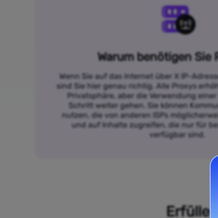
Warum benötigen Sie 
Wenn Sie auf das Internet über X IP-Adres
sind Sie hier genau richtig. Alle Proxys erh
Privatsphäre, aber die Verwendung einer
Schritt weiter gehen. Sie können Kommun
nutzen, die von anderen ISPs möglicherwei
und auf Inhalte zugreifen, die nur für 
verfügbar sind.
Erfülle