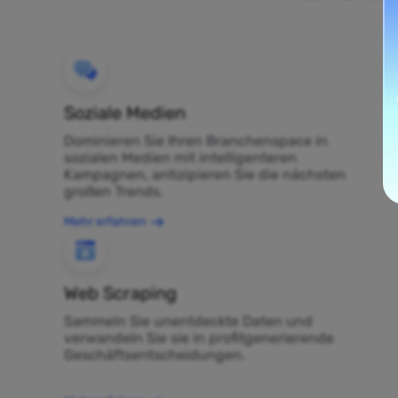
Soziale Medien
Dominieren Sie Ihren Branchenspace in
sozialen Medien mit intelligenteren
Kampagnen, antizipieren Sie die nächsten
großen Trends.
Mehr erfahren
Web Scraping
Sammeln Sie unentdeckte Daten und
verwandeln Sie sie in profitgenerierende
Geschäftsentscheidungen.