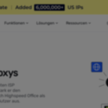
Funktionen
Lösungen
Ressourcen
oxys
ten ISP
tark er den
ch Highspeed Office als
utzer aus.