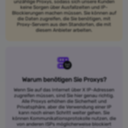
unzählige Proxys, sodass sich unsere Kunden
keine Sorgen über Ausfallzeiten und IP-
Blockierungen machen müssen. Sie können auf
die Daten zugreifen, die Sie benötigen, mit
Proxy-Servern aus den Standorten, die mit
diesem Anbieter arbeiten.
Warum benötigen Sie Proxys?
Wenn Sie auf das Internet über X IP-Adressen
zugreifen müssen, sind Sie hier genau richtig.
Alle Proxys erhöhen die Sicherheit und
Privatsphäre, aber die Verwendung einer IP
kann noch einen Schritt weiter gehen. Sie
können Kommunikationsprotokolle nutzen, die
von anderen ISPs möglicherweise blockiert