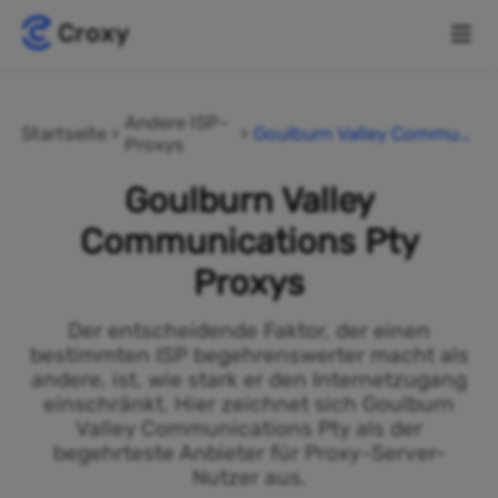
Andere ISP-
Startseite
Goulburn Valley Communi
Proxys
cations Pty
Goulburn Valley
Communications Pty
Proxys
Der entscheidende Faktor, der einen
bestimmten ISP begehrenswerter macht als
andere, ist, wie stark er den Internetzugang
einschränkt. Hier zeichnet sich Goulburn
Valley Communications Pty als der
begehrteste Anbieter für Proxy-Server-
Nutzer aus.