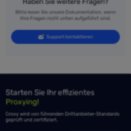
Haben Sie weitere Fragen?
Bitte lesen Sie unsere Dokumentation, wenn
Ihre Fragen nicht unten aufgeführt sind.
Support kontaktieren
Starten Sie Ihr effizientes
Proxying!
Croxy wird von führenden Drittanbieter-Standards
geprüft und zertifiziert.