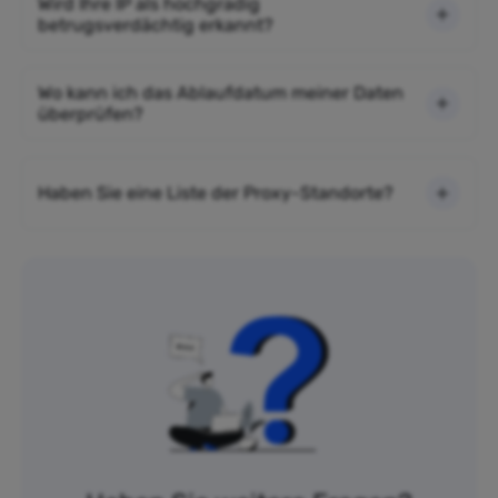
Wird Ihre IP als hochgradig
betrugsverdächtig erkannt?
Wo kann ich das Ablaufdatum meiner Daten
überprüfen?
Haben Sie eine Liste der Proxy-Standorte?