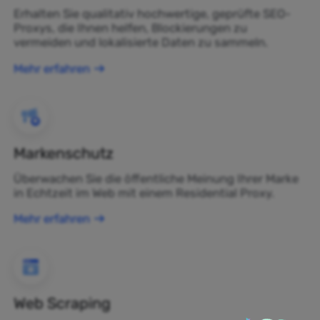
Erhalten Sie qualitativ hochwertige, geprüfte SEO-
Proxys, die Ihnen helfen, Blockierungen zu
vermeiden und lokalisierte Daten zu sammeln.
Mehr erfahren
Markenschutz
Überwachen Sie die öffentliche Meinung Ihrer Marke
in Echtzeit im Web mit einem Residential Proxy.
Mehr erfahren
Web Scraping