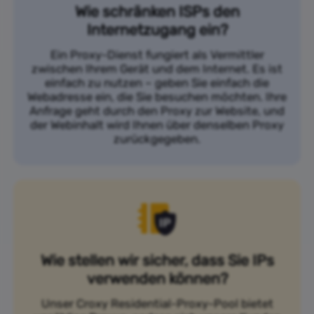
Wie schränken ISPs den
Internetzugang ein?
Ein Proxy-Dienst fungiert als Vermittler
zwischen Ihrem Gerät und dem Internet. Es ist
einfach zu nutzen – geben Sie einfach die
Webadresse ein, die Sie besuchen möchten. Ihre
Anfrage geht durch den Proxy zur Website, und
der Webinhalt wird Ihnen über denselben Proxy
zurückgegeben.
Wie stellen wir sicher, dass Sie IPs
verwenden können?
Unser Croxy Residential-Proxy-Pool bietet