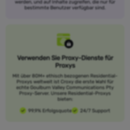
werden, und auf Inhalte zugreifen, die nur für
bestimmte Benutzer verfügbar sind.
Verwenden Sie Proxy-Dienste für
Proxys
Mit über 80M+ ethisch bezogenen Residential-
Proxys weltweit ist Croxy die erste Wahl für
echte Goulburn Valley Communications Pty
Proxy-Server. Unsere Residential-Proxys
bieten:
99,9% Erfolgsquote
24/7 Support