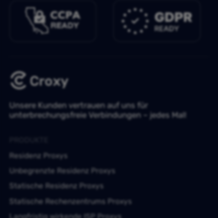
Unsere Kunden vertrauen auf uns für
unterbrechungsfreie Verbindungen – jedes Mal!
PRODUKTE
Residenz Proxys
Unbegrenzte Residenz Proxys
Statische Residenz Proxys
Statische Rechenzentrums Proxys
Langfristig wirkende ISP Proxys