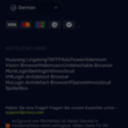
German
NÜTZLICHE LINKS
Huayang Lingdong
TKFFF
AdsPower
Hidemium
Vision Browser
Hidemyacc
Undetectable Browser
MoreLogin
Gemlogin
Vmoscloud
VMLogin Antidetect Browser
MuLogin Antidetect Browser
IPjiance
Vmoscloud
SpiderBox
Haben Sie eine Frage? Fragen Sie unsere Experten unter -
support@croxy.com
Aufgrund von Richtlinien ist dieser Service in
Festlandchina nicht verfügbar. Vielen Dank für Ihr