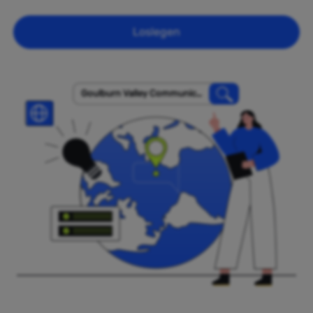
Loslegen
Goulburn Valley Communicat
ions Pty