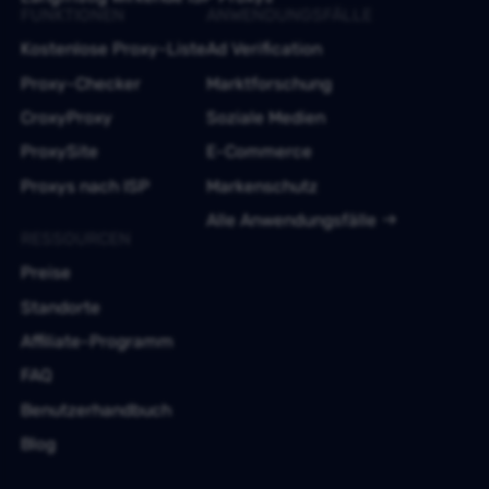
FUNKTIONEN
ANWENDUNGSFÄLLE
Kostenlose Proxy-Liste
Ad Verification
Proxy-Checker
Marktforschung
CroxyProxy
Soziale Medien
ProxySite
E-Commerce
Proxys nach ISP
Markenschutz
Alle Anwendungsfälle
RESSOURCEN
Preise
Standorte
Affiliate-Programm
FAQ
Benutzerhandbuch
Blog