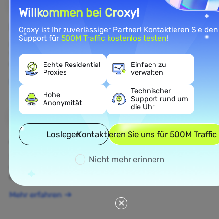
Willkommen bei Croxy!
E-Commerce
Croxy ist Ihr zuverlässiger Partner! Kontaktieren Sie den
Support für
500M Traffic kostenlos testen
!
Rufen Sie öffentliche E-Commerce-Daten ab, um die
Wettbewerbsintelligenz und das Verständnis des E-
Commerce-Marktes zu verbessern.
Echte Residential
Einfach zu
Proxies
verwalten
Mehr erfahren
Technischer
Hohe
Support rund um
Anonymität
die Uhr
Loslegen
Kontaktieren Sie uns für 500M Traffic
Ad Verification
Schützen Sie Ihre Marke, überprüfen Sie Anzeigen
Nicht mehr erinnern
und führen Sie Echtzeit-Anzeigenintelligenz für
optimierte datengestützte Kampagnen durch.
Mehr erfahren