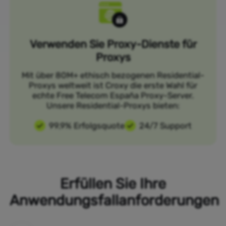
Verwenden Sie Proxy-Dienste für
Proxys
Mit über 80M+ ethisch bezogenen Residential-
Proxys weltweit ist Croxy die erste Wahl für
echte Free Telecom España Proxy-Server.
Unsere Residential-Proxys bieten:
99,9% Erfolgsquote
24/7 Support
Erfüllen Sie Ihre
Anwendungsfallanforderungen