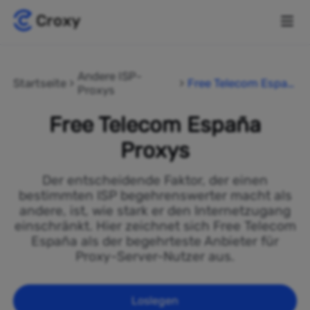
Andere ISP-
Startseite
Free Telecom Españ
Proxys
a
Free Telecom España
Proxys
Der entscheidende Faktor, der einen
bestimmten ISP begehrenswerter macht als
andere, ist, wie stark er den Internetzugang
einschränkt. Hier zeichnet sich Free Telecom
España als der begehrteste Anbieter für
Proxy-Server-Nutzer aus.
Loslegen