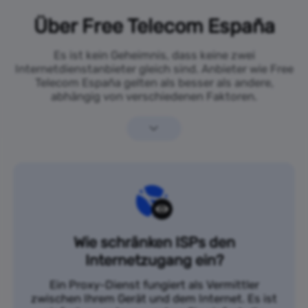
Über Free Telecom España
Es ist kein Geheimnis, dass keine zwei
Internetdienstanbieter gleich sind. Anbieter wie Free
Telecom España gelten als besser als andere,
abhängig von verschiedenen Faktoren.
Wie schränken ISPs den
Internetzugang ein?
Ein Proxy-Dienst fungiert als Vermittler
zwischen Ihrem Gerät und dem Internet. Es ist