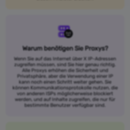
Warum benötigen Sie Proxys?
Wenn Sie auf das Internet über X IP-Adressen
zugreifen müssen, sind Sie hier genau richtig.
Alle Proxys erhöhen die Sicherheit und
Privatsphäre, aber die Verwendung einer IP
kann noch einen Schritt weiter gehen. Sie
können Kommunikationsprotokolle nutzen, die
von anderen ISPs möglicherweise blockiert
werden, und auf Inhalte zugreifen, die nur für
bestimmte Benutzer verfügbar sind.