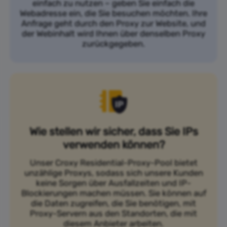
einfach zu nutzen – geben Sie einfach die
Webadresse ein, die Sie besuchen möchten. Ihre
Anfrage geht durch den Proxy zur Website, und
der Webinhalt wird Ihnen über denselben Proxy
zurückgegeben.
Wie stellen wir sicher, dass Sie IPs
verwenden können?
Unser Croxy Residential-Proxy-Pool bietet
unzählige Proxys, sodass sich unsere Kunden
keine Sorgen über Ausfallzeiten und IP-
Blockierungen machen müssen. Sie können auf
die Daten zugreifen, die Sie benötigen, mit
Proxy-Servern aus den Standorten, die mit
diesem Anbieter arbeiten.