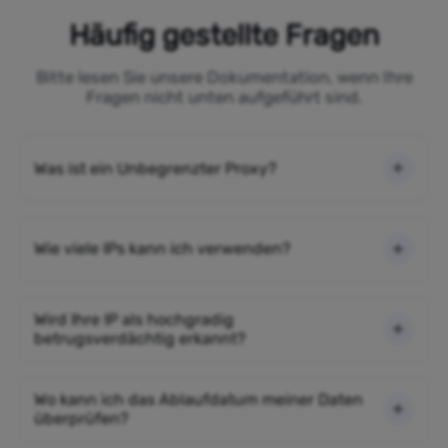
Häufig gestellte Fragen
Bitte lesen Sie unsere Dokumentation, wenn Ihre
Fragen nicht unten aufgeführt sind.
Was ist ein Unbegrenzter Proxy?
Wie viele IPs kann ich verwenden?
Wird Ihre IP als hochgradig
betrugsverdächtig erkannt?
Wo kann ich das Ablaufdatum meiner Daten
überprüfen?