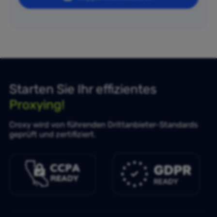
Starten Sie Ihr effizientes
Proxying!
Croxy wird von führenden Drittanbieter-Standards
geprüft und zertifiziert.