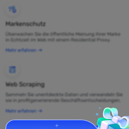
Markenschutz
Überwachen Sie die öffentliche Meinung Ihrer Marke
in Echtzeit im Web mit einem Residential Proxy.
Mehr erfahren
Web Scraping
Sammeln Sie unentdeckte Daten und verwandeln Sie
sie in profitgenerierende Geschäftsentscheidungen.
Mehr erfahren