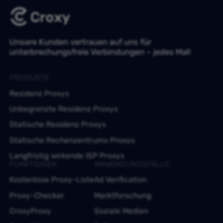
Unsere Kunden vertrauen auf uns für
unterbrechungsfreie Verbindungen – jedes Mal!
PRODUKTE
Residenz Proxys
Unbegrenzte Residenz Proxys
Statische Residenz Proxys
Statische Rechenzentrums Proxys
Langfristig wirkende ISP Proxys
FUNKTIONEN
ANWENDUNGSFÄLLE
Kostenlose Proxy-Liste
Ad Verification
Proxy-Checker
Marktforschung
CroxyProxy
Soziale Medien