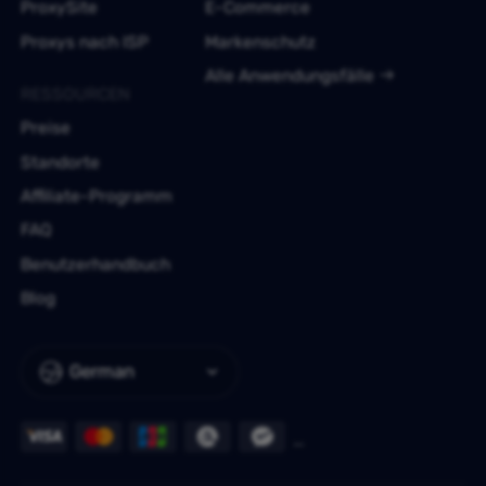
ProxySite
E-Commerce
Proxys nach ISP
Markenschutz
Alle Anwendungsfälle
RESSOURCEN
Preise
Standorte
Affiliate-Programm
FAQ
Benutzerhandbuch
Blog
German