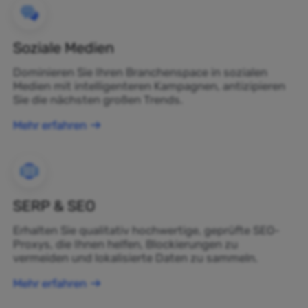
Soziale Medien
Dominieren Sie Ihren Branchenspace in sozialen
Medien mit intelligenteren Kampagnen, antizipieren
Sie die nächsten großen Trends.
Mehr erfahren
SERP & SEO
Erhalten Sie qualitativ hochwertige, geprüfte SEO-
Proxys, die Ihnen helfen, Blockierungen zu
vermeiden und lokalisierte Daten zu sammeln.
Mehr erfahren