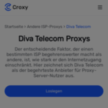
Startseite
Andere ISP-Proxys
Diva Telecom
Diva Telecom Proxys
Der entscheidende Faktor, der einen
bestimmten ISP begehrenswerter macht als
andere, ist, wie stark er den Internetzugang
einschränkt. Hier zeichnet sich Diva Telecom
als der begehrteste Anbieter für Proxy-
Server-Nutzer aus.
Loslegen