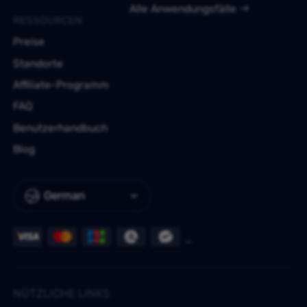
Alle Anwendungsfälle
RESSOURCEN
Preise
Standorte
Affiliate-Programm
FAQ
Benutzerhandbuch
Blog
German
NÜTZLICHE LINKS