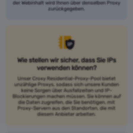
der Webinhalt wird Ihnen über denselben Proxy
zurückgegeben.
Wie stellen wir sicher, dass Sie IPs
verwenden können?
Unser Croxy Residential-Proxy-Pool bietet
unzählige Proxys, sodass sich unsere Kunden
keine Sorgen über Ausfallzeiten und IP-
Blockierungen machen müssen. Sie können auf
die Daten zugreifen, die Sie benötigen, mit
Proxy-Servern aus den Standorten, die mit
diesem Anbieter arbeiten.