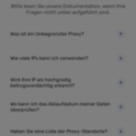
Bitte lesen Sie unsere Dokumentation, wenn Ihre
Fragen nicht unten aufgeführt sind.
Was ist ein Unbegrenzter Proxy?
Wie viele IPs kann ich verwenden?
Wird Ihre IP als hochgradig
betrugsverdächtig erkannt?
Wo kann ich das Ablaufdatum meiner Daten
überprüfen?
Haben Sie eine Liste der Proxy-Standorte?