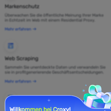
Markenschutz
Überwachen Sie die öffentliche Meinung Ihrer Marke
in Echtzeit im Web mit einem Residential Proxy.
Mehr erfahren
Web Scraping
Sammeln Sie unentdeckte Daten und verwandeln Sie
sie in profitgenerierende Geschäftsentscheidungen.
Mehr erfahren
Willkommen bei Croxy!
E-Commerce