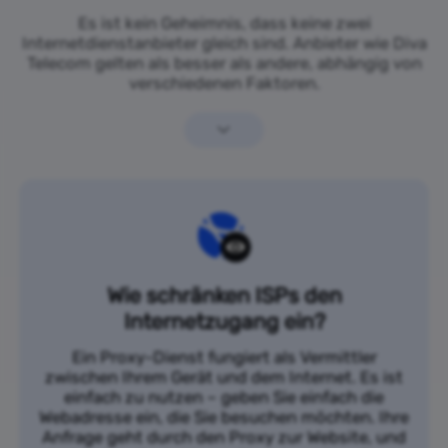
Es ist kein Geheimnis, dass keine zwei
Internetdienstanbieter gleich sind. Anbieter wie Diva
Telecom gelten als besser als andere, abhängig von
verschiedenen Faktoren.
Wie schränken ISPs den
Internetzugang ein?
Ein Proxy-Dienst fungiert als Vermittler
zwischen Ihrem Gerät und dem Internet. Es ist
einfach zu nutzen – geben Sie einfach die
Webadresse ein, die Sie besuchen möchten. Ihre
Anfrage geht durch den Proxy zur Website, und