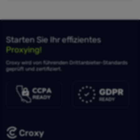
Starten Sie Ihr effizientes
Proxying!
Croxy wird von führenden Drittanbieter-Standards
geprüft und zertifiziert.