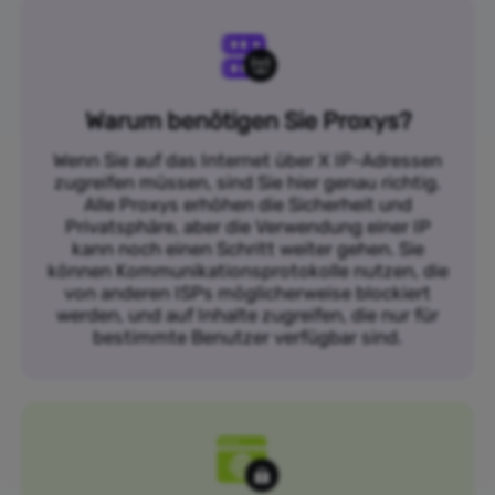
Warum benötigen Sie Proxys?
Wenn Sie auf das Internet über X IP-Adressen
zugreifen müssen, sind Sie hier genau richtig.
Alle Proxys erhöhen die Sicherheit und
Privatsphäre, aber die Verwendung einer IP
kann noch einen Schritt weiter gehen. Sie
können Kommunikationsprotokolle nutzen, die
von anderen ISPs möglicherweise blockiert
werden, und auf Inhalte zugreifen, die nur für
bestimmte Benutzer verfügbar sind.