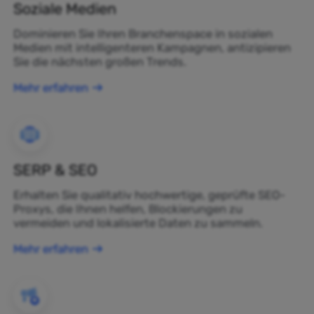
Soziale Medien
Dominieren Sie Ihren Branchenspace in sozialen
Medien mit intelligenteren Kampagnen, antizipieren
Sie die nächsten großen Trends.
Mehr erfahren
SERP & SEO
Erhalten Sie qualitativ hochwertige, geprüfte SEO-
Proxys, die Ihnen helfen, Blockierungen zu
vermeiden und lokalisierte Daten zu sammeln.
Mehr erfahren