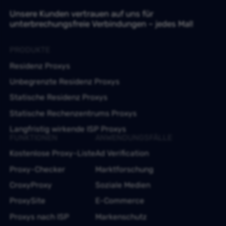
Unsere Kunden vertrauen auf uns für
unterbrechungsfreie Verbindungen – jedes Mal!
PRODUKTE
Residenz Proxys
Unbegrenzte Residenz Proxys
Statische Residenz Proxys
Statische Rechenzentrums Proxys
Langfristig wirkende ISP Proxys
FUNKTIONEN
ANWENDUNGSFÄLLE
Kostenlose Proxy-Liste
Ad Verification
Proxy-Checker
Marktforschung
CroxyProxy
Soziale Medien
ProxySite
E-Commerce
Proxys nach ISP
Markenschutz