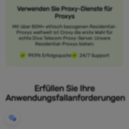
Verwenden Sie Proxy-Dienste für
Proxys
Mit über 80M+ ethisch bezogenen Residential-
Proxys weltweit ist Croxy die erste Wahl für
echte Diva Telecom Proxy-Server. Unsere
Residential-Proxys bieten:
99,9% Erfolgsquote
24/7 Support
Erfüllen Sie Ihre
Anwendungsfallanforderungen