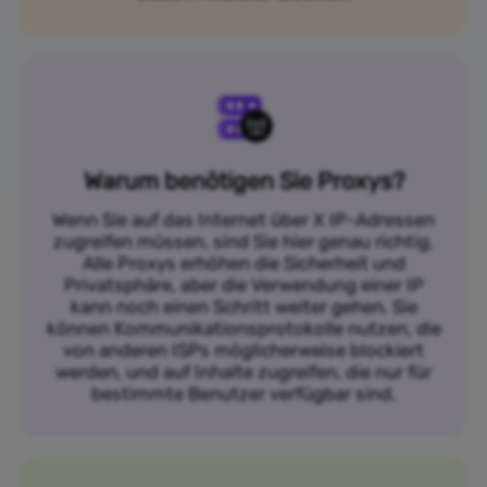
Warum benötigen Sie Proxys?
Wenn Sie auf das Internet über X IP-Adressen
zugreifen müssen, sind Sie hier genau richtig.
Alle Proxys erhöhen die Sicherheit und
Privatsphäre, aber die Verwendung einer IP
kann noch einen Schritt weiter gehen. Sie
können Kommunikationsprotokolle nutzen, die
von anderen ISPs möglicherweise blockiert
werden, und auf Inhalte zugreifen, die nur für
bestimmte Benutzer verfügbar sind.