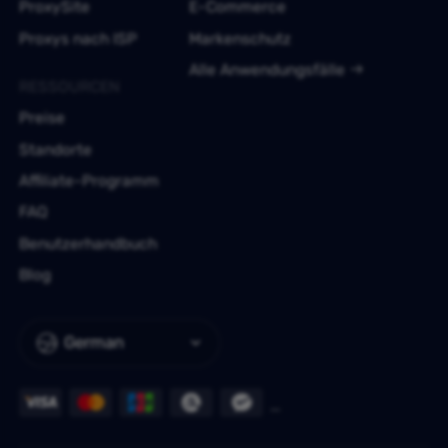
ProxySite
E-Commerce
Proxys nach ISP
Markenschutz
Alle Anwendungsfälle
RESSOURCEN
Preise
Standorte
Affiliate-Programm
FAQ
Benutzerhandbuch
Blog
German