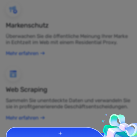
Markenschutz
Überwachen Sie die öffentliche Meinung Ihrer Marke
in Echtzeit im Web mit einem Residential Proxy.
Mehr erfahren
Web Scraping
Sammeln Sie unentdeckte Daten und verwandeln Sie
sie in profitgenerierende Geschäftsentscheidungen.
Mehr erfahren