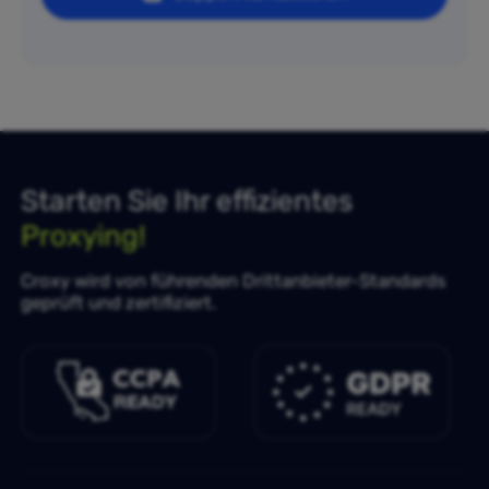
Starten Sie Ihr effizientes
Proxying!
Croxy wird von führenden Drittanbieter-Standards
geprüft und zertifiziert.