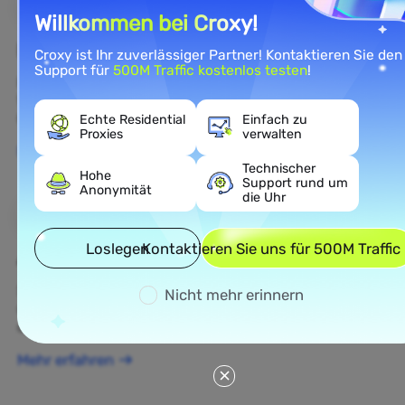
Willkommen bei Croxy!
E-Commerce
Croxy ist Ihr zuverlässiger Partner! Kontaktieren Sie den
Support für
500M Traffic kostenlos testen
!
Rufen Sie öffentliche E-Commerce-Daten ab, um die
Wettbewerbsintelligenz und das Verständnis des E-
Commerce-Marktes zu verbessern.
Echte Residential
Einfach zu
Proxies
verwalten
Mehr erfahren
Technischer
Hohe
Support rund um
Anonymität
die Uhr
Loslegen
Kontaktieren Sie uns für 500M Traffic
Ad Verification
Schützen Sie Ihre Marke, überprüfen Sie Anzeigen
Nicht mehr erinnern
und führen Sie Echtzeit-Anzeigenintelligenz für
optimierte datengestützte Kampagnen durch.
Mehr erfahren