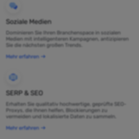
Soziale Medien
Dominieren Sie Ihren Branchenspace in sozialen
Medien mit intelligenteren Kampagnen, antizipieren
Sie die nächsten großen Trends.
Mehr erfahren
SERP & SEO
Erhalten Sie qualitativ hochwertige, geprüfte SEO-
Proxys, die Ihnen helfen, Blockierungen zu
vermeiden und lokalisierte Daten zu sammeln.
Mehr erfahren