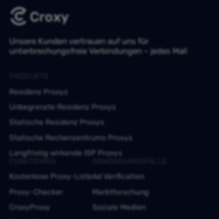
Unsere Kunden vertrauen auf uns für
unterbrechungsfreie Verbindungen – jedes Mal!
PRODUKTE
Residenz Proxys
Unbegrenzte Residenz Proxys
Statische Residenz Proxys
Statische Rechenzentrums Proxys
Langfristig wirkende ISP Proxys
FUNKTIONEN
ANWENDUNGSFÄLLE
Kostenlose Proxy-Liste
Ad Verification
Proxy-Checker
Marktforschung
CroxyProxy
Soziale Medien