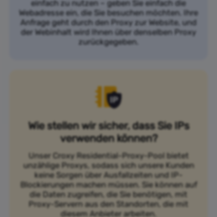
einfach zu nutzen – geben Sie einfach die
Webadresse ein, die Sie besuchen möchten. Ihre
Anfrage geht durch den Proxy zur Website, und
der Webinhalt wird Ihnen über denselben Proxy
zurückgegeben.
Wie stellen wir sicher, dass Sie IPs
verwenden können?
Unser Croxy Residential-Proxy-Pool bietet
unzählige Proxys, sodass sich unsere Kunden
keine Sorgen über Ausfallzeiten und IP-
Blockierungen machen müssen. Sie können auf
die Daten zugreifen, die Sie benötigen, mit
Proxy-Servern aus den Standorten, die mit
diesem Anbieter arbeiten.