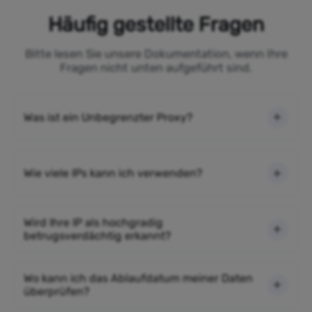
Häufig gestellte Fragen
Bitte lesen Sie unsere Dokumentation, wenn Ihre
Fragen nicht unten aufgeführt sind.
Was ist ein Unbegrenzter Proxy?
Wie viele IPs kann ich verwenden?
Wird Ihre IP als hochgradig
betrugsverdächtig erkannt?
Wo kann ich das Ablaufdatum meiner Daten
überprüfen?