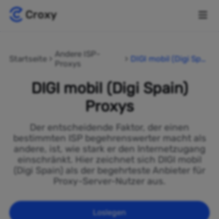
Andere ISP-
Startseite
DIGI mobil (Digi Spai
Proxys
n)
DIGI mobil (Digi Spain)
Proxys
Der entscheidende Faktor, der einen
bestimmten ISP begehrenswerter macht als
andere, ist, wie stark er den Internetzugang
einschränkt. Hier zeichnet sich DIGI mobil
(Digi Spain) als der begehrteste Anbieter für
Proxy-Server-Nutzer aus.
Loslegen