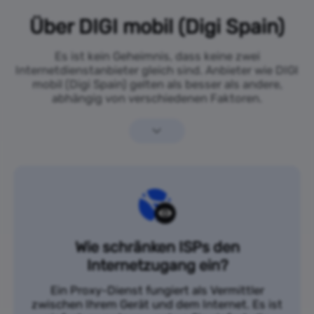
Über DIGI mobil (Digi Spain)
Es ist kein Geheimnis, dass keine zwei
Internetdienstanbieter gleich sind. Anbieter wie DIGI
mobil (Digi Spain) gelten als besser als andere,
abhängig von verschiedenen Faktoren.
Wie schränken ISPs den
Internetzugang ein?
Ein Proxy-Dienst fungiert als Vermittler
zwischen Ihrem Gerät und dem Internet. Es ist