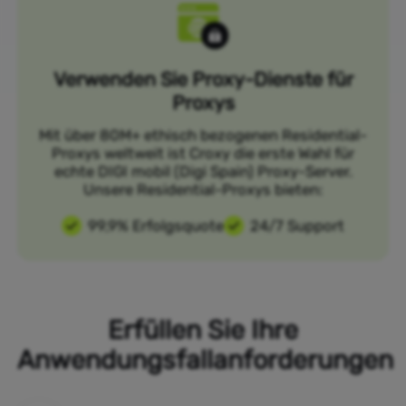
Verwenden Sie Proxy-Dienste für
Proxys
Mit über 80M+ ethisch bezogenen Residential-
Proxys weltweit ist Croxy die erste Wahl für
echte DIGI mobil (Digi Spain) Proxy-Server.
Unsere Residential-Proxys bieten:
99,9% Erfolgsquote
24/7 Support
Erfüllen Sie Ihre
Anwendungsfallanforderungen