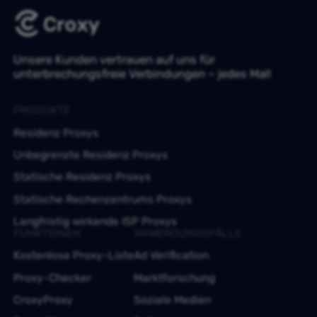
Unsere Kunden vertrauen auf uns für
unterbrechungsfreie Verbindungen – jedes Mal!
PRODUKTE
Residenz Proxys
Unbegrenzte Residenz Proxys
Statische Residenz Proxys
Statische Rechenzentrums Proxys
Langfristig wirkende ISP Proxys
FUNKTIONEN
ANWENDUNGSFÄLLE
Kostenlose Proxy-Liste
Ad Verification
Proxy-Checker
Marktforschung
CroxyProxy
Soziale Medien