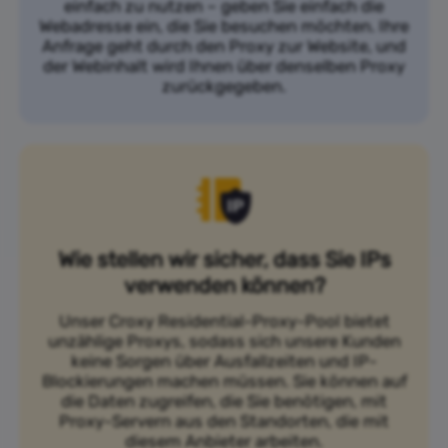
einfach zu nutzen – geben Sie einfach die
Webadresse ein, die Sie besuchen möchten. Ihre
Anfrage geht durch den Proxy zur Website, und
der Webinhalt wird Ihnen über denselben Proxy
zurückgegeben.
Wie stellen wir sicher, dass Sie IPs
verwenden können?
Unser Croxy Residential-Proxy-Pool bietet
unzählige Proxys, sodass sich unsere Kunden
keine Sorgen über Ausfallzeiten und IP-
Blockierungen machen müssen. Sie können auf
die Daten zugreifen, die Sie benötigen, mit
Proxy-Servern aus den Standorten, die mit
diesem Anbieter arbeiten.