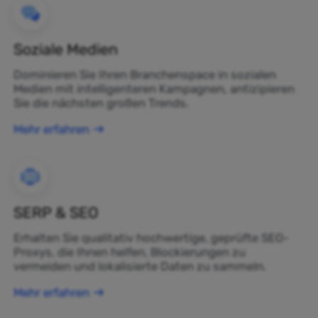
Soziale Medien
Dominieren Sie Ihren Branchenspace in sozialen
Medien mit intelligenteren Kampagnen, antizipieren
Sie die nächsten großen Trends.
Mehr erfahren
SERP & SEO
Erhalten Sie qualitativ hochwertige, geprüfte SEO-
Proxys, die Ihnen helfen, Blockierungen zu
vermeiden und lokalisierte Daten zu sammeln.
Mehr erfahren