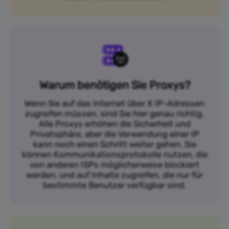
Warum benötigen Sie Proxys?
Wenn Sie auf das Internet über X IP-Adressen
zugreifen müssen, sind Sie hier genau richtig.
Alle Proxys erhöhen die Sicherheit und
Privatsphäre, aber die Verwendung einer IP
kann noch einen Schritt weiter gehen. Sie
können Kommunikationsprotokolle nutzen, die
von anderen ISPs möglicherweise blockiert
werden, und auf Inhalte zugreifen, die nur für
bestimmte Benutzer verfügbar sind.