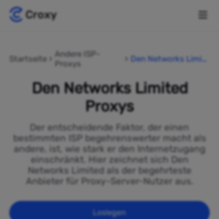
Andere ISP-
Startseite
Den Networks Limite
Proxys
d
Den Networks Limited
Proxys
Der entscheidende Faktor, der einen
bestimmten ISP begehrenswerter macht als
andere, ist, wie stark er den Internetzugang
einschränkt. Hier zeichnet sich Den
Networks Limited als der begehrteste
Anbieter für Proxy-Server-Nutzer aus.
Loslegen