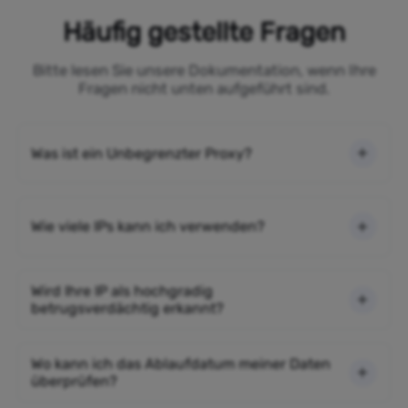
Häufig gestellte Fragen
Bitte lesen Sie unsere Dokumentation, wenn Ihre
Fragen nicht unten aufgeführt sind.
Was ist ein Unbegrenzter Proxy?
Wie viele IPs kann ich verwenden?
Wird Ihre IP als hochgradig
betrugsverdächtig erkannt?
Wo kann ich das Ablaufdatum meiner Daten
überprüfen?