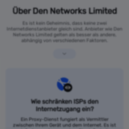
Über Den Networks Limited
Es ist kein Geheimnis, dass keine zwei
Internetdienstanbieter gleich sind. Anbieter wie Den
Networks Limited gelten als besser als andere,
abhängig von verschiedenen Faktoren.
Wie schränken ISPs den
Internetzugang ein?
Ein Proxy-Dienst fungiert als Vermittler
zwischen Ihrem Gerät und dem Internet. Es ist