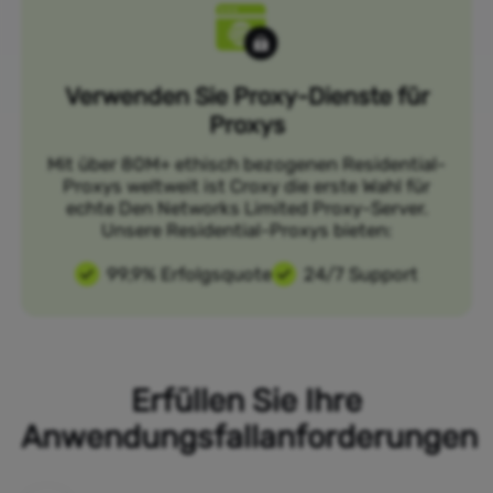
Verwenden Sie Proxy-Dienste für
Proxys
Mit über 80M+ ethisch bezogenen Residential-
Proxys weltweit ist Croxy die erste Wahl für
echte Den Networks Limited Proxy-Server.
Unsere Residential-Proxys bieten:
99,9% Erfolgsquote
24/7 Support
Erfüllen Sie Ihre
Anwendungsfallanforderungen