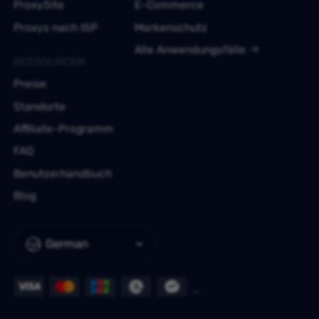
ProxySite
E-Commerce
Proxys nach ISP
Markenschutz
Alle Anwendungsfälle
RESSOURCEN
Preise
Standorte
Affiliate-Programm
FAQ
Benutzerhandbuch
Blog
German