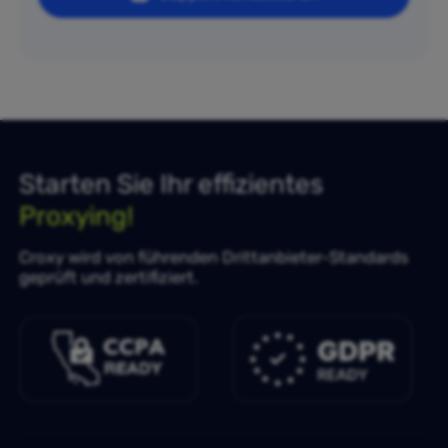
Starten Sie Ihr effizientes
Proxying!
Croxy wird von führenden Drittanbieter-Standards
geprüft und zertifiziert.