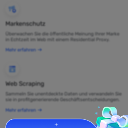
Markenschutz
Überwachen Sie die öffentliche Meinung Ihrer Marke
in Echtzeit im Web mit einem Residential Proxy.
Mehr erfahren
Web Scraping
Sammeln Sie unentdeckte Daten und verwandeln Sie
sie in profitgenerierende Geschäftsentscheidungen.
Mehr erfahren