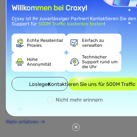
Willkommen bei Croxy!
E-Commerce
Croxy ist Ihr zuverlässiger Partner! Kontaktieren Sie den
Support für
500M Traffic kostenlos testen
!
Rufen Sie öffentliche E-Commerce-Daten ab, um die
Wettbewerbsintelligenz und das Verständnis des E-
Commerce-Marktes zu verbessern.
Echte Residential
Einfach zu
Proxies
verwalten
Mehr erfahren
Technischer
Hohe
Support rund um
Anonymität
die Uhr
Loslegen
Kontaktieren Sie uns für 500M Traffic
Ad Verification
Schützen Sie Ihre Marke, überprüfen Sie Anzeigen
Nicht mehr erinnern
und führen Sie Echtzeit-Anzeigenintelligenz für
optimierte datengestützte Kampagnen durch.
Mehr erfahren