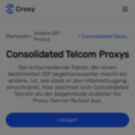
Andere ISP-
Startseite
Consolidated Telco
Proxys
m
Consolidated Telcom Proxys
Der entscheidende Faktor, der einen
bestimmten ISP begehrenswerter macht als
andere, ist, wie stark er den Internetzugang
einschränkt. Hier zeichnet sich Consolidated
Telcom als der begehrteste Anbieter für
Proxy-Server-Nutzer aus.
Loslegen