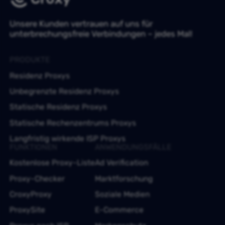
Unsere Kunden vertrauen auf uns für
unterbrechungsfreie Verbindungen – jedes Mal!
PRODUKTE
Residenz Proxys
Unbegrenzte Residenz Proxys
Statische Residenz Proxys
Statische Rechenzentrums Proxys
Langfristig wirkende ISP Proxys
FUNKTIONEN
ANWENDUNGSFÄLLE
Kostenlose Proxy-Liste
Ad Verification
Proxy-Checker
Marktforschung
CroxyProxy
Soziale Medien
ProxySite
E-Commerce