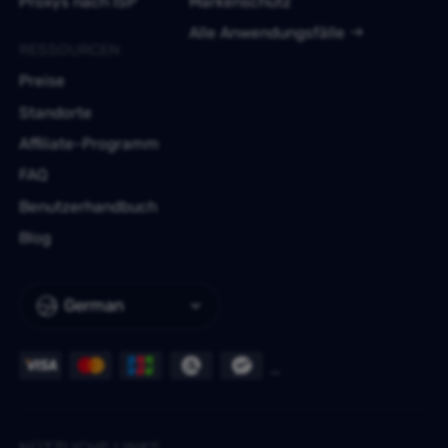
Proxys nach ISP
Markenschutz
Alle Anwendungsfälle
RESSOURCEN
Preise
Standorte
Affiliate-Programm
FAQ
Benutzerhandbuch
Blog
German