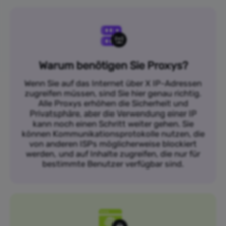
Warum benötigen Sie Proxys?
Wenn Sie auf das Internet über X IP-Adressen
zugreifen müssen, sind Sie hier genau richtig.
Alle Proxys erhöhen die Sicherheit und
Privatsphäre, aber die Verwendung einer IP
kann noch einen Schritt weiter gehen. Sie
können Kommunikationsprotokolle nutzen, die
von anderen ISPs möglicherweise blockiert
werden, und auf Inhalte zugreifen, die nur für
bestimmte Benutzer verfügbar sind.