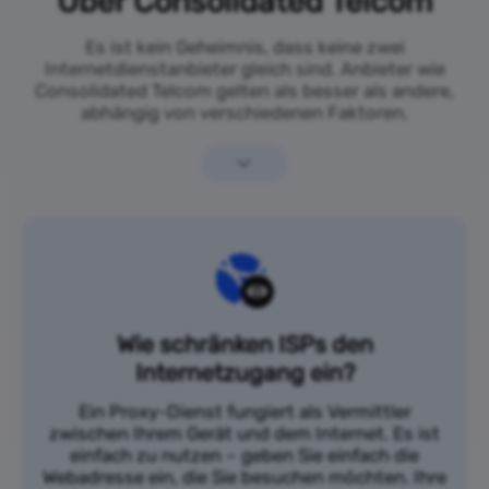
Über Consolidated Telcom
Es ist kein Geheimnis, dass keine zwei
Internetdienstanbieter gleich sind. Anbieter wie
Consolidated Telcom gelten als besser als andere,
abhängig von verschiedenen Faktoren.
Wie schränken ISPs den
Internetzugang ein?
Ein Proxy-Dienst fungiert als Vermittler
zwischen Ihrem Gerät und dem Internet. Es ist
einfach zu nutzen – geben Sie einfach die
Webadresse ein, die Sie besuchen möchten. Ihre