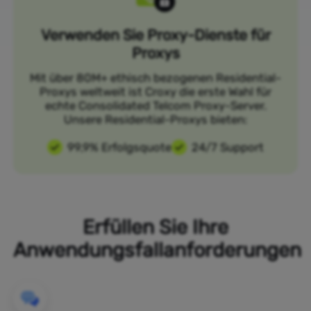
Verwenden Sie Proxy-Dienste für
Proxys
Mit über 80M+ ethisch bezogenen Residential-
Proxys weltweit ist Croxy die erste Wahl für
echte Consolidated Telcom Proxy-Server.
Unsere Residential-Proxys bieten:
99,9% Erfolgsquote
24/7 Support
Erfüllen Sie Ihre
Anwendungsfallanforderungen