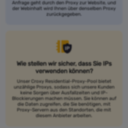
Anfrage geht durch den Proxy zur Website, und
der Webinhalt wird Ihnen über denselben Proxy
zurückgegeben.
Wie stellen wir sicher, dass Sie IPs
verwenden können?
Unser Croxy Residential-Proxy-Pool bietet
unzählige Proxys, sodass sich unsere Kunden
keine Sorgen über Ausfallzeiten und IP-
Blockierungen machen müssen. Sie können auf
die Daten zugreifen, die Sie benötigen, mit
Proxy-Servern aus den Standorten, die mit
diesem Anbieter arbeiten.