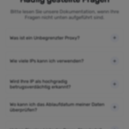
Bitte lesen Sie unsere Dokumentation, wenn Ihre
Fragen nicht unten aufgeführt sind.
Was ist ein Unbegrenzter Proxy?
Wie viele IPs kann ich verwenden?
Wird Ihre IP als hochgradig
betrugsverdächtig erkannt?
Wo kann ich das Ablaufdatum meiner Daten
überprüfen?