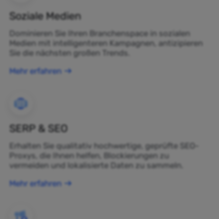
Soziale Medien
Dominieren Sie Ihren Branchenspace in sozialen
Medien mit intelligenteren Kampagnen, antizipieren
Sie die nächsten großen Trends.
Mehr erfahren
SERP & SEO
Erhalten Sie qualitativ hochwertige, geprüfte SEO-
Proxys, die Ihnen helfen, Blockierungen zu
vermeiden und lokalisierte Daten zu sammeln.
Mehr erfahren