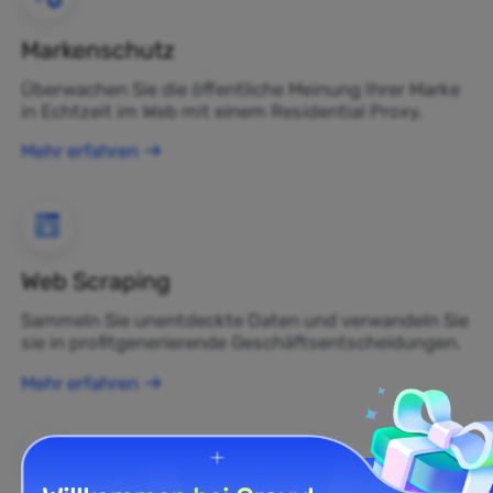
Markenschutz
Überwachen Sie die öffentliche Meinung Ihrer Marke
in Echtzeit im Web mit einem Residential Proxy.
Mehr erfahren
Web Scraping
Sammeln Sie unentdeckte Daten und verwandeln Sie
sie in profitgenerierende Geschäftsentscheidungen.
Mehr erfahren