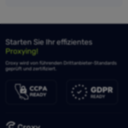
Starten Sie Ihr effizientes
Proxying!
Croxy wird von führenden Drittanbieter-Standards
geprüft und zertifiziert.