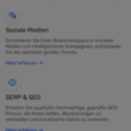
Soziale Medien
Dominieren Sie Ihren Branchenspace in sozialen
Medien mit intelligenteren Kampagnen, antizipieren
Sie die nächsten großen Trends.
Mehr erfahren
SERP & SEO
Erhalten Sie qualitativ hochwertige, geprüfte SEO-
Proxys, die Ihnen helfen, Blockierungen zu
vermeiden und lokalisierte Daten zu sammeln.
Mehr erfahren