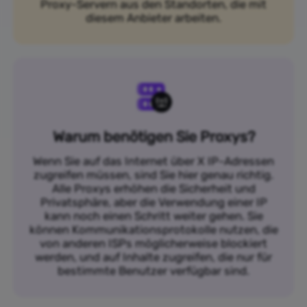
Proxy-Servern aus den Standorten, die mit
diesem Anbieter arbeiten.
Warum benötigen Sie Proxys?
Wenn Sie auf das Internet über X IP-Adressen
zugreifen müssen, sind Sie hier genau richtig.
Alle Proxys erhöhen die Sicherheit und
Privatsphäre, aber die Verwendung einer IP
kann noch einen Schritt weiter gehen. Sie
können Kommunikationsprotokolle nutzen, die
von anderen ISPs möglicherweise blockiert
werden, und auf Inhalte zugreifen, die nur für
bestimmte Benutzer verfügbar sind.