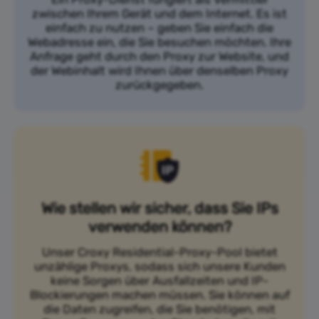
zwischen Ihrem Gerät und dem Internet. Es ist
einfach zu nutzen – geben Sie einfach die
Webadresse ein, die Sie besuchen möchten. Ihre
Anfrage geht durch den Proxy zur Website, und
der Webinhalt wird Ihnen über denselben Proxy
zurückgegeben.
Wie stellen wir sicher, dass Sie IPs
verwenden können?
Unser Croxy Residential-Proxy-Pool bietet
unzählige Proxys, sodass sich unsere Kunden
keine Sorgen über Ausfallzeiten und IP-
Blockierungen machen müssen. Sie können auf
die Daten zugreifen, die Sie benötigen, mit