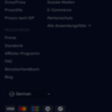
CroxyProxy
Soziale Medien
ProxySite
E-Commerce
Proxys nach ISP
Markenschutz
Alle Anwendungsfälle
RESSOURCEN
Preise
Standorte
Affiliate-Programm
FAQ
Benutzerhandbuch
Blog
German