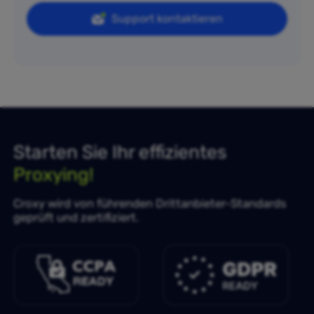
Support kontaktieren
Starten Sie Ihr effizientes
Proxying!
Croxy wird von führenden Drittanbieter-Standards
geprüft und zertifiziert.