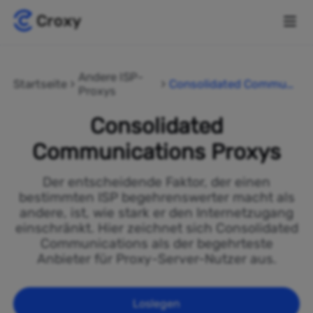
Andere ISP-
Startseite
Consolidated Communi
Proxys
cations
Consolidated
Communications Proxys
Der entscheidende Faktor, der einen
bestimmten ISP begehrenswerter macht als
andere, ist, wie stark er den Internetzugang
einschränkt. Hier zeichnet sich Consolidated
Communications als der begehrteste
Anbieter für Proxy-Server-Nutzer aus.
Loslegen