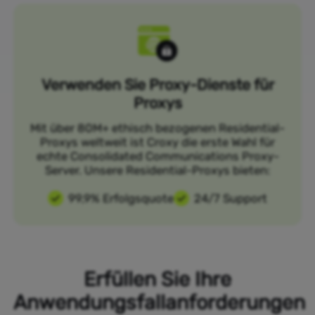
Verwenden Sie Proxy-Dienste für
Proxys
Mit über 80M+ ethisch bezogenen Residential-
Proxys weltweit ist Croxy die erste Wahl für
echte Consolidated Communications Proxy-
Server. Unsere Residential-Proxys bieten:
99,9% Erfolgsquote
24/7 Support
Erfüllen Sie Ihre
Anwendungsfallanforderungen