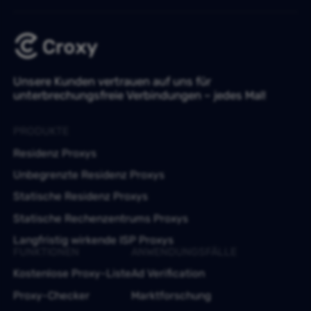
Unsere Kunden vertrauen auf uns für
unterbrechungsfreie Verbindungen – jedes Mal!
PRODUKTE
Residenz Proxys
Unbegrenzte Residenz Proxys
Statische Residenz Proxys
Statische Rechenzentrums Proxys
Langfristig wirkende ISP Proxys
FUNKTIONEN
ANWENDUNGSFÄLLE
Kostenlose Proxy-Liste
Ad Verification
Proxy-Checker
Marktforschung