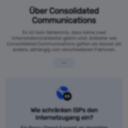
Über Consolidated
Communications
Es ist kein Geheimnis, dass keine zwei
Internetdienstanbieter gleich sind. Anbieter wie
Consolidated Communications gelten als besser als
andere, abhängig von verschiedenen Faktoren.
Wie schränken ISPs den
Internetzugang ein?
Ein Proxy-Dienst fungiert als Vermittler