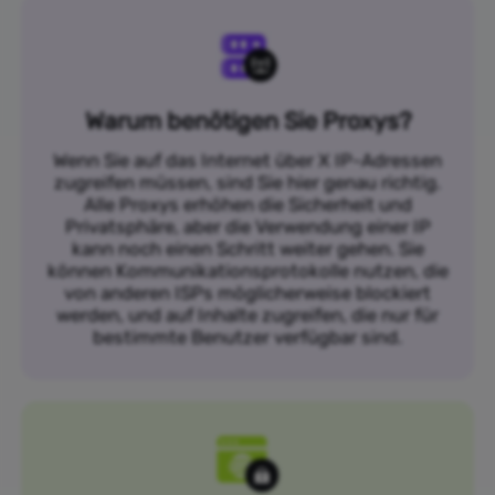
Warum benötigen Sie Proxys?
Wenn Sie auf das Internet über X IP-Adressen
zugreifen müssen, sind Sie hier genau richtig.
Alle Proxys erhöhen die Sicherheit und
Privatsphäre, aber die Verwendung einer IP
kann noch einen Schritt weiter gehen. Sie
können Kommunikationsprotokolle nutzen, die
von anderen ISPs möglicherweise blockiert
werden, und auf Inhalte zugreifen, die nur für
bestimmte Benutzer verfügbar sind.