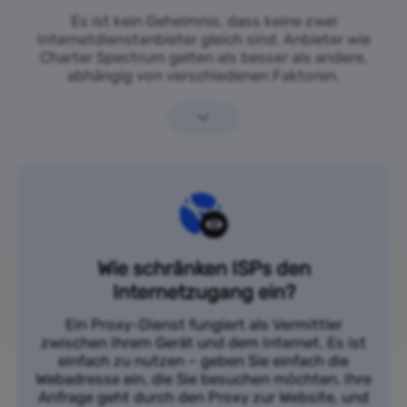
Es ist kein Geheimnis, dass keine zwei
Internetdienstanbieter gleich sind. Anbieter wie
Charter Spectrum gelten als besser als andere,
abhängig von verschiedenen Faktoren.
Wie schränken ISPs den
Internetzugang ein?
Ein Proxy-Dienst fungiert als Vermittler
zwischen Ihrem Gerät und dem Internet. Es ist
einfach zu nutzen – geben Sie einfach die
Webadresse ein, die Sie besuchen möchten. Ihre
Anfrage geht durch den Proxy zur Website, und