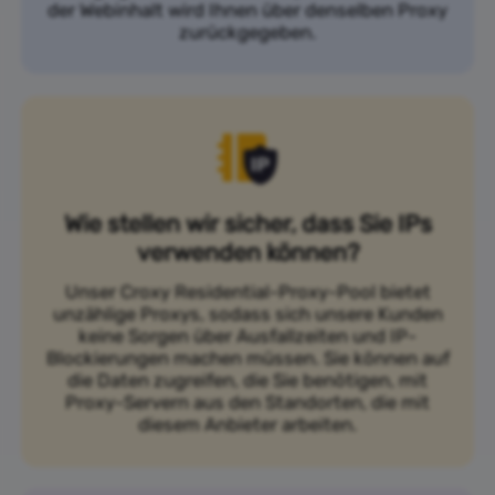
der Webinhalt wird Ihnen über denselben Proxy
zurückgegeben.
Wie stellen wir sicher, dass Sie IPs
verwenden können?
Unser Croxy Residential-Proxy-Pool bietet
unzählige Proxys, sodass sich unsere Kunden
keine Sorgen über Ausfallzeiten und IP-
Blockierungen machen müssen. Sie können auf
die Daten zugreifen, die Sie benötigen, mit
Proxy-Servern aus den Standorten, die mit
diesem Anbieter arbeiten.