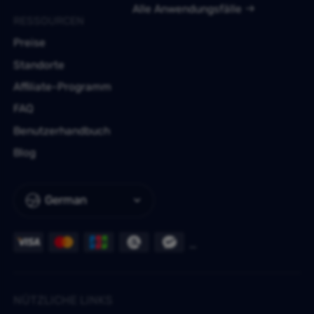
Alle Anwendungsfälle
RESSOURCEN
Preise
Standorte
Affiliate-Programm
FAQ
Benutzerhandbuch
Blog
German
NÜTZLICHE LINKS