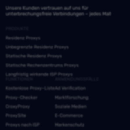
Unsere Kunden vertrauen auf uns für
unterbrechungsfreie Verbindungen – jedes Mal!
PRODUKTE
Residenz Proxys
Unbegrenzte Residenz Proxys
Statische Residenz Proxys
Statische Rechenzentrums Proxys
Langfristig wirkende ISP Proxys
FUNKTIONEN
ANWENDUNGSFÄLLE
Kostenlose Proxy-Liste
Ad Verification
Proxy-Checker
Marktforschung
CroxyProxy
Soziale Medien
ProxySite
E-Commerce
Proxys nach ISP
Markenschutz