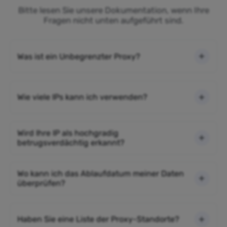
Bitte lesen Sie unsere Dokumentation, wenn Ihre
Fragen nicht unten aufgeführt sind.
Was ist ein Unbegrenzter Proxy?
Wie viele IPs kann ich verwenden?
Wird Ihre IP als hochgradig
betrugsverdächtig erkannt?
Wo kann ich das Ablaufdatum meiner Daten
überprüfen?
Haben Sie eine Liste der Proxy-Standorte?