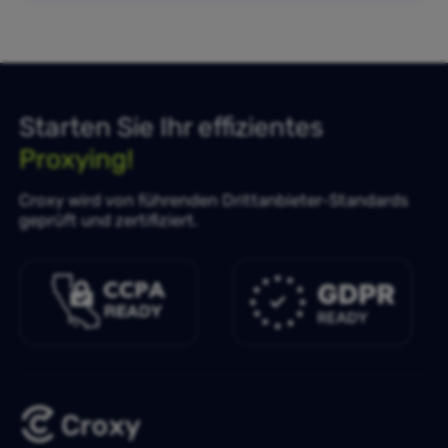
Starten Sie Ihr effizientes
Proxying!
Croxy wird von führenden Drittanbieter-Standards
geprüft und zertifiziert.