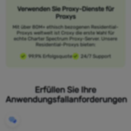
Verwenden Sie Proxy-Dienste für
Proxys
Mit über 80M+ ethisch bezogenen Residential-
Proxys weltweit ist Croxy die erste Wahl für
echte Charter Spectrum Proxy-Server. Unsere
Residential-Proxys bieten:
99,9% Erfolgsquote
24/7 Support
Erfüllen Sie Ihre
Anwendungsfallanforderungen