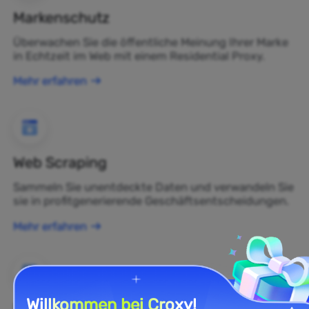
Markenschutz
Überwachen Sie die öffentliche Meinung Ihrer Marke
in Echtzeit im Web mit einem Residential Proxy.
Mehr erfahren
Web Scraping
Sammeln Sie unentdeckte Daten und verwandeln Sie
sie in profitgenerierende Geschäftsentscheidungen.
Mehr erfahren
Willkommen bei Croxy!
E-Commerce