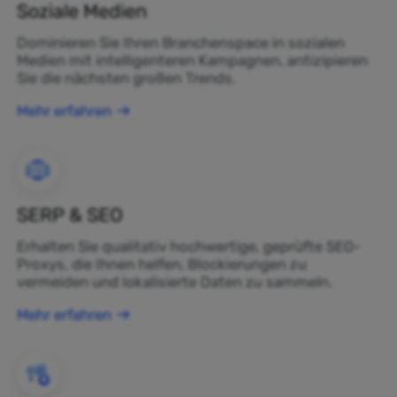
Soziale Medien
Dominieren Sie Ihren Branchenspace in sozialen
Medien mit intelligenteren Kampagnen, antizipieren
Sie die nächsten großen Trends.
Mehr erfahren
SERP & SEO
Erhalten Sie qualitativ hochwertige, geprüfte SEO-
Proxys, die Ihnen helfen, Blockierungen zu
vermeiden und lokalisierte Daten zu sammeln.
Mehr erfahren