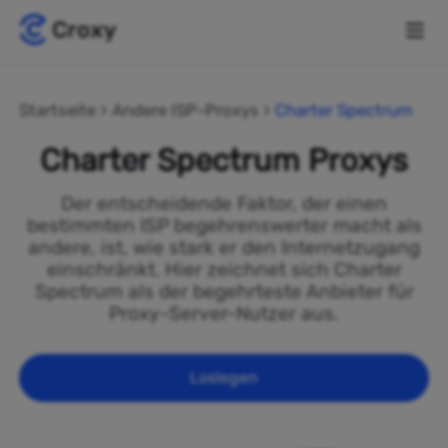
Startseite
Andere ISP-Proxys
Charter Spectrum
Charter Spectrum Proxys
Der entscheidende Faktor, der einen
bestimmten ISP begehrenswerter macht als
andere, ist, wie stark er den Internetzugang
einschränkt. Hier zeichnet sich Charter
Spectrum als der begehrteste Anbieter für
Proxy-Server-Nutzer aus.
Loslegen