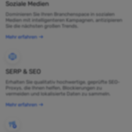
Soziale Medien
Dominieren Sie Ihren Branchenspace in sozialen
Medien mit intelligenteren Kampagnen, antizipieren
Sie die nächsten großen Trends.
Mehr erfahren
SERP & SEO
Erhalten Sie qualitativ hochwertige, geprüfte SEO-
Proxys, die Ihnen helfen, Blockierungen zu
vermeiden und lokalisierte Daten zu sammeln.
Mehr erfahren