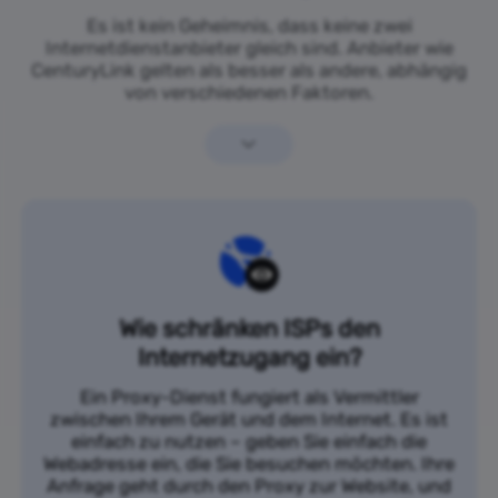
Es ist kein Geheimnis, dass keine zwei
Internetdienstanbieter gleich sind. Anbieter wie
CenturyLink gelten als besser als andere, abhängig
von verschiedenen Faktoren.
Wie schränken ISPs den
Internetzugang ein?
Ein Proxy-Dienst fungiert als Vermittler
zwischen Ihrem Gerät und dem Internet. Es ist
einfach zu nutzen – geben Sie einfach die
Webadresse ein, die Sie besuchen möchten. Ihre
Anfrage geht durch den Proxy zur Website, und