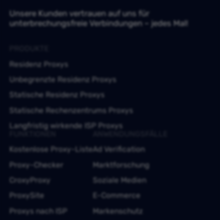
Unsere Kunden vertrauen auf uns für
unterbrechungsfreie Verbindungen – jedes Mal!
PRODUKTE
Residenz Proxys
Unbegrenzte Residenz Proxys
Statische Residenz Proxys
Statische Rechenzentrums Proxys
Langfristig wirkende ISP Proxys
FUNKTIONEN
ANWENDUNGSFÄLLE
Kostenlose Proxy-Liste
Ad Verification
Proxy-Checker
Marktforschung
CroxyProxy
Soziale Medien
ProxySite
E-Commerce
Proxys nach ISP
Markenschutz