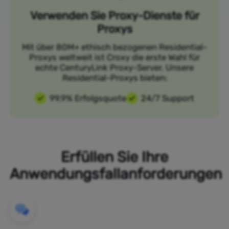
Verwenden Sie Proxy-Dienste für
Proxys
Mit über 80M+ ethisch bezogenen Residential-
Proxys weltweit ist Croxy die erste Wahl für
echte CenturyLink Proxy-Server. Unsere
Residential-Proxys bieten:
99,9% Erfolgsquote
24/7 Support
Erfüllen Sie Ihre
Anwendungsfallanforderungen