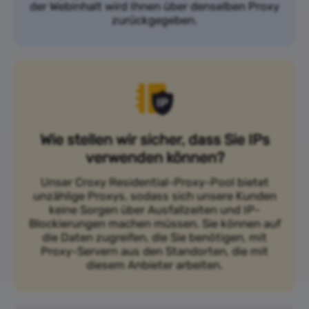
der Webinhalt wird Ihnen über denselben Proxy
zurückgegeben.
Wie stellen wir sicher, dass Sie IPs
verwenden können?
Unser Croxy Residential-Proxy-Pool bietet
unzählige Proxys, sodass sich unsere Kunden
keine Sorgen über Ausfallzeiten und IP-
Blockierungen machen müssen. Sie können auf
die Daten zugreifen, die Sie benötigen, mit
Proxy-Servern aus den Standorten, die mit
diesem Anbieter arbeiten.