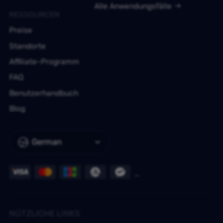
Alle Anwendungsfälle
RESSOURCEN
Preise
Standorte
Affiliate-Programm
FAQ
Benutzerhandbuch
Blog
German
NÜTZLICHE LINKS