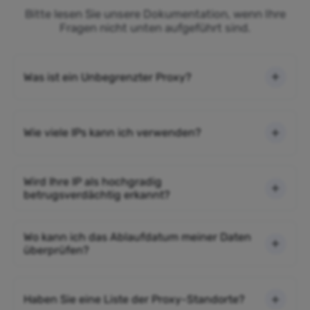
Bitte lesen Sie unsere Dokumentation, wenn Ihre
Fragen nicht unten aufgeführt sind.
Was ist ein Unbegrenzter Proxy?
Wie viele IPs kann ich verwenden?
Wird Ihre IP als hochgradig
betrugsverdächtig erkannt?
Wo kann ich das Ablaufdatum meiner Daten
überprüfen?
Haben Sie eine Liste der Proxy-Standorte?