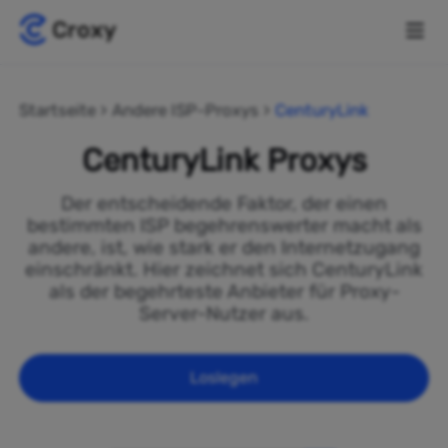
Startseite
Andere ISP-Proxys
CenturyLink
CenturyLink Proxys
Der entscheidende Faktor, der einen
bestimmten ISP begehrenswerter macht als
andere, ist, wie stark er den Internetzugang
einschränkt. Hier zeichnet sich CenturyLink
als der begehrteste Anbieter für Proxy-
Server-Nutzer aus.
Loslegen