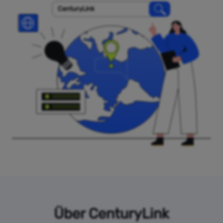
CenturyLink
Über CenturyLink