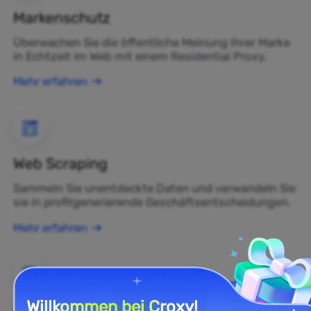
Markenschutz
Überwachen Sie die öffentliche Meinung Ihrer Marke
in Echtzeit im Web mit einem Residential Proxy.
Mehr erfahren
Web Scraping
Sammeln Sie unentdeckte Daten und verwandeln Sie
sie in profitgenerierende Geschäftsentscheidungen.
Mehr erfahren
Willkommen bei Croxy!
E-Commerce