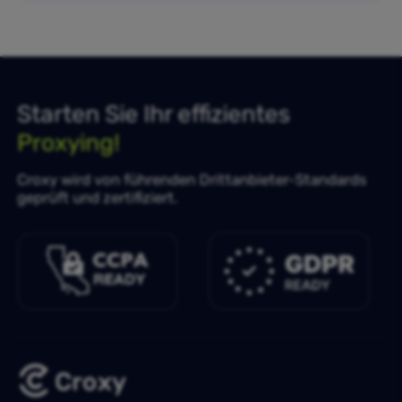
Starten Sie Ihr effizientes
Proxying!
Croxy wird von führenden Drittanbieter-Standards
geprüft und zertifiziert.