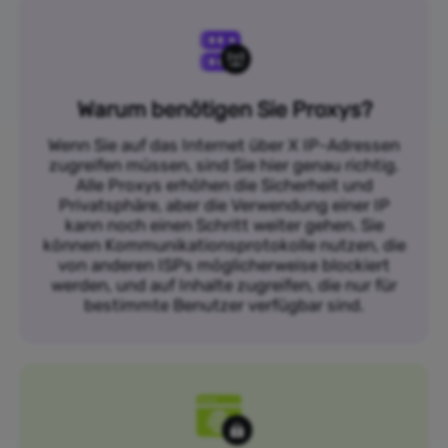
Warum benötigen Sie Proxys?
Wenn Sie auf das Internet über X IP-Adressen
zugreifen müssen, sind Sie hier genau richtig.
Alle Proxys erhöhen die Sicherheit und
Privatsphäre, aber die Verwendung einer IP
kann noch einen Schritt weiter gehen. Sie
können Kommunikationsprotokolle nutzen, die
von anderen ISPs möglicherweise blockiert
werden, und auf Inhalte zugreifen, die nur für
bestimmte Benutzer verfügbar sind.