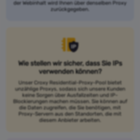
der Webinhalt wird Ihnen über denselben Proxy
zurückgegeben.
Wie stellen wir sicher, dass Sie IPs
verwenden können?
Unser Croxy Residential-Proxy-Pool bietet
unzählige Proxys, sodass sich unsere Kunden
keine Sorgen über Ausfallzeiten und IP-
Blockierungen machen müssen. Sie können auf
die Daten zugreifen, die Sie benötigen, mit
Proxy-Servern aus den Standorten, die mit
diesem Anbieter arbeiten.