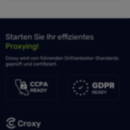
Starten Sie Ihr effizientes
Proxying!
Croxy wird von führenden Drittanbieter-Standards
geprüft und zertifiziert.