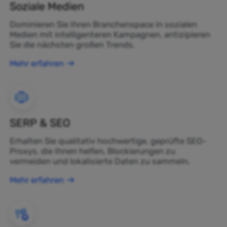
Soziale Medien
Dominieren Sie Ihren Branchenspace in sozialen
Medien mit intelligenteren Kampagnen, antizipieren
Sie die nächsten großen Trends.
Mehr erfahren
SERP & SEO
Erhalten Sie qualitativ hochwertige, geprüfte SEO-
Proxys, die Ihnen helfen, Blockierungen zu
vermeiden und lokalisierte Daten zu sammeln.
Mehr erfahren