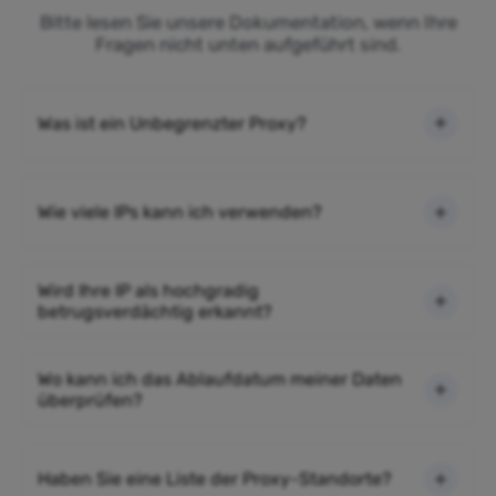
Bitte lesen Sie unsere Dokumentation, wenn Ihre
Fragen nicht unten aufgeführt sind.
Was ist ein Unbegrenzter Proxy?
Wie viele IPs kann ich verwenden?
Wird Ihre IP als hochgradig
betrugsverdächtig erkannt?
Wo kann ich das Ablaufdatum meiner Daten
überprüfen?
Haben Sie eine Liste der Proxy-Standorte?