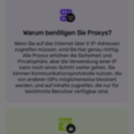
Warum benötigen Sie Proxys?
Wenn Sie auf das Internet über X IP-Adressen
zugreifen müssen, sind Sie hier genau richtig.
Alle Proxys erhöhen die Sicherheit und
Privatsphäre, aber die Verwendung einer IP
kann noch einen Schritt weiter gehen. Sie
können Kommunikationsprotokolle nutzen, die
von anderen ISPs möglicherweise blockiert
werden, und auf Inhalte zugreifen, die nur für
bestimmte Benutzer verfügbar sind.