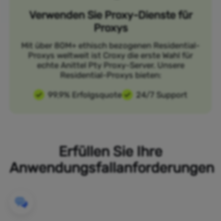
Verwenden Sie Proxy-Dienste für
Proxys
Mit über 80M+ ethisch bezogenen Residential-
Proxys weltweit ist Croxy die erste Wahl für
echte Anittel Pty Proxy-Server. Unsere
Residential-Proxys bieten:
99,9% Erfolgsquote
24/7 Support
Erfüllen Sie Ihre
Anwendungsfallanforderungen