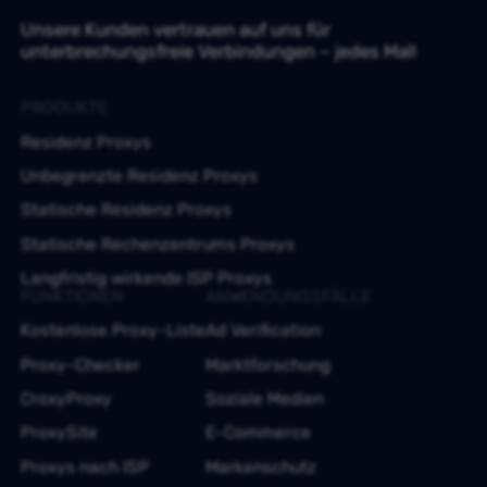
Unsere Kunden vertrauen auf uns für
unterbrechungsfreie Verbindungen – jedes Mal!
PRODUKTE
Residenz Proxys
Unbegrenzte Residenz Proxys
Statische Residenz Proxys
Statische Rechenzentrums Proxys
Langfristig wirkende ISP Proxys
FUNKTIONEN
ANWENDUNGSFÄLLE
Kostenlose Proxy-Liste
Ad Verification
Proxy-Checker
Marktforschung
CroxyProxy
Soziale Medien
ProxySite
E-Commerce
Proxys nach ISP
Markenschutz