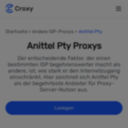
Startseite
Andere ISP-Proxys
Anittel Pty
Anittel Pty Proxys
Der entscheidende Faktor, der einen
bestimmten ISP begehrenswerter macht als
andere, ist, wie stark er den Internetzugang
einschränkt. Hier zeichnet sich Anittel Pty
als der begehrteste Anbieter für Proxy-
Server-Nutzer aus.
Loslegen