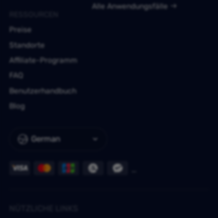
Alle Anwendungsfälle
RESSOURCEN
Preise
Standorte
Affiliate-Programm
FAQ
Benutzerhandbuch
Blog
German
NÜTZLICHE LINKS