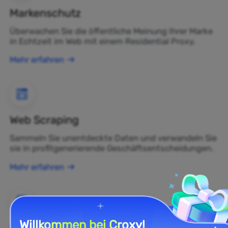
Markenschutz
Überwachen Sie die öffentliche Meinung Ihrer Marke
in Echtzeit im Web mit einem Residential Proxy.
Mehr erfahren
Web Scraping
Sammeln Sie unentdeckte Daten und verwandeln Sie
sie in profitgenerierende Geschäftsentscheidungen.
Mehr erfahren
Willkommen bei Croxy!
E-Commerce