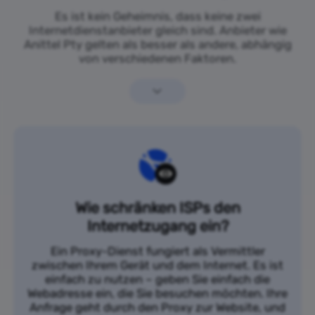
Es ist kein Geheimnis, dass keine zwei
Internetdienstanbieter gleich sind. Anbieter wie
Anittel Pty gelten als besser als andere, abhängig
von verschiedenen Faktoren.
Wie schränken ISPs den
Internetzugang ein?
Ein Proxy-Dienst fungiert als Vermittler
zwischen Ihrem Gerät und dem Internet. Es ist
einfach zu nutzen – geben Sie einfach die
Webadresse ein, die Sie besuchen möchten. Ihre
Anfrage geht durch den Proxy zur Website, und