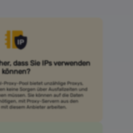
cher, dass Sie IPs verwenden
können?
l-Proxy-Pool bietet unzählige Proxys,
en keine Sorgen über Ausfallzeiten und
en müssen. Sie können auf die Daten
enötigen, mit Proxy-Servern aus den
 mit diesem Anbieter arbeiten.