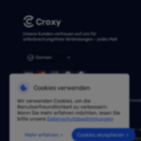
Unsere Kunden vertrauen auf uns für
unterbrechungsfreie Verbindungen – jedes Mal!
German
Cookies verwenden
NÜTZLICHE LINKS
Huayang Lingdong
TKFFF
AdsPower
Hidemium
Vision Brows
Wir verwenden Cookies, um die
IPjiance
Vmoscloud
SpiderBox
Benutzerfreundlichkeit zu verbessern.
Wenn Sie mehr erfahren möchten, lesen Sie
bitte unsere
Datenschutzbestimmungen
Haben Sie eine Frage? Fragen Sie unsere Experten unter -
Mehr erfahren
Cookies akzeptieren
Aufgrund von Richtlinien ist dieser Service in Festlandch