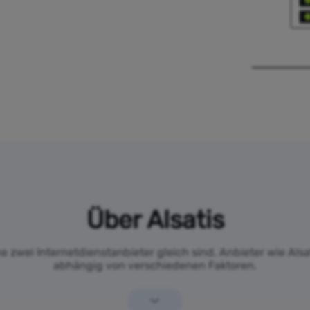
Über Alsatis
ne zwei Internetdienstanbieter gleich sind. Anbieter wie Alsat
abhängig von verschiedenen Faktoren.