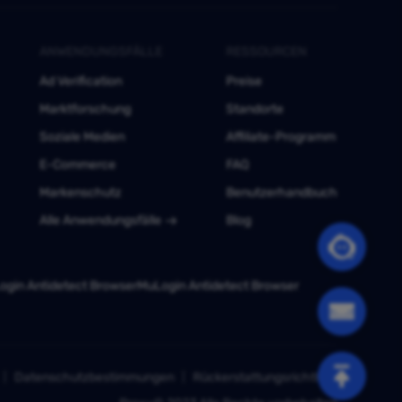
ANWENDUNGSFÄLLE
RESSOURCEN
Ad Verification
Preise
Marktforschung
Standorte
Soziale Medien
Affiliate-Programm
E-Commerce
FAQ
Markenschutz
Benutzerhandbuch
Alle Anwendungsfälle
Blog
gin Antidetect Browser
MuLogin Antidetect Browser
Datenschutzbestimmungen
Rückerstattungsrichtlinie