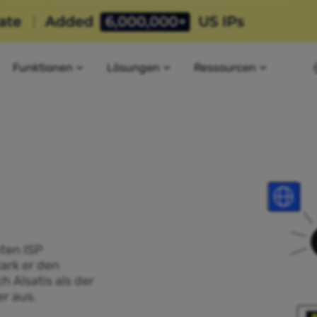
Funktionen
Lösungen
Ressourcen
ten ISP
tark er den
h Alsatis als der
r aus.