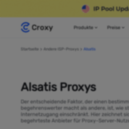
Produkte
Preise
Startseite
Andere ISP-Proxys
Alsatis
Alsatis Proxys
Der entscheidende Faktor, der einen bestimm
begehrenswerter macht als andere, ist, wie s
Internetzugang einschränkt. Hier zeichnet sic
begehrteste Anbieter für Proxy-Server-Nutze