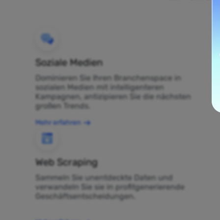
Soziale Medien
Dominieren Sie Ihren Branchenspace in
sozialen Medien mit intelligenteren
Kampagnen, antizipieren Sie die nächsten
großen Trends.
Mehr erfahren
Web Scraping
Sammeln Sie unentdeckte Daten und
verwandeln Sie sie in profitgenerierende
Geschäftsentscheidungen.