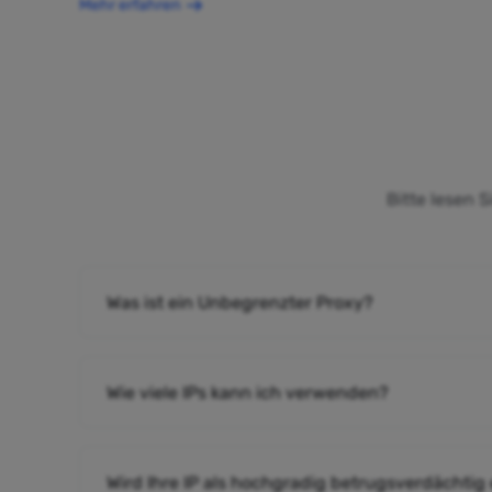
Mehr erfahren
Bitte lesen 
Was ist ein Unbegrenzter Proxy?
Wie viele IPs kann ich verwenden?
Wird Ihre IP als hochgradig betrugsverdächtig