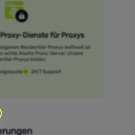
Proxy-Dienste für Proxys
zogenen Residential-Proxys weltweit ist
ür echte Alsatis Proxy-Server. Unsere
ential-Proxys bieten:
folgsquote
24/7 Support
derungen