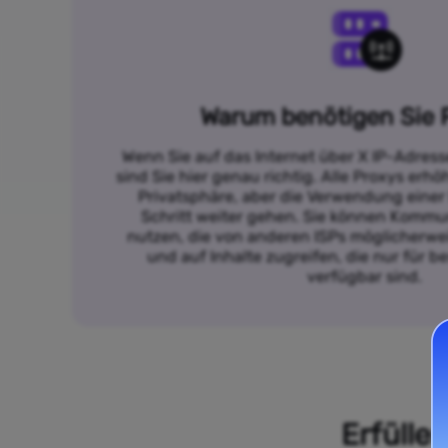
Warum benötigen Sie 
Wenn Sie auf das Internet über X IP-Adres
sind Sie hier genau richtig. Alle Proxys erh
Privatsphäre, aber die Verwendung einer
Schritt weiter gehen. Sie können Kommun
nutzen, die von anderen ISPs möglicherwei
und auf Inhalte zugreifen, die nur für 
verfügbar sind.
Erfülle