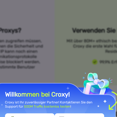
Proxys?
Verwenden Sie 
sen zugreifen müssen,
Mit über 80M+ ethisch be
öhen die Sicherheit und
Croxy die erste Wahl f
 IP kann noch einen
Resid
ikationsprotokolle
se blockiert werden,
99,9% Er
bestimmte Benutzer
Willkommen bei Croxy!
Croxy ist Ihr zuverlässiger Partner! Kontaktieren Sie den
Support für
500M Traffic kostenlos testen
!
n Sie Ihre Anwendungsfallanfor