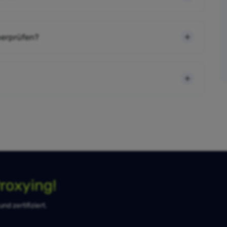
berprüfen?
roxying!
d zertifiziert.