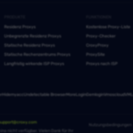
PRODUKTE
FUNKTIONEN
Residenz Proxys
Kostenlose Proxy-Liste
Unbegrenzte Residenz Proxys
Proxy-Checker
Statische Residenz Proxys
CroxyProxy
Statische Rechenzentrums Proxys
ProxySite
Langfristig wirkende ISP Proxys
Proxys nach ISP
er
Hidemyacc
Undetectable Browser
MoreLogin
Gemlogin
Vmoscloud
VMLo
support@croxy.com
Nutzungsbedingungen
ina nicht verfügbar. Vielen Dank für Ihr