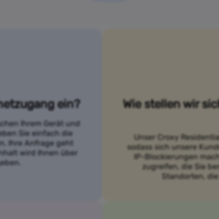
netzugang ein?
Wie stellen wir si
ischen Ihrem Gerät und
eben Sie einfach die
Unser Croxy Residentia
. Ihre Anfrage geht
sodass sich unsere Kund
nhalt wird Ihnen über
IP-Blockierungen mach
geben.
zugreifen, die Sie b
Standorten, die