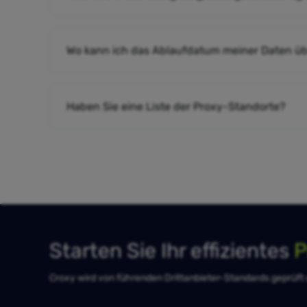
Wo kann ich das Ablaufdatum meiner Daten ü
Haben Sie eine Liste der Proxy-Standorte?
Starten Sie Ihr effizientes
P
Croxy wird von führenden Drittanbieter-Standards geprüft un