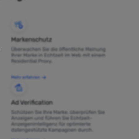
Markenschutz
Überwachen Sie die öffentliche Meinung
s
Ihrer Marke in Echtzeit im Web mit einem
Residential Proxy.
Mehr erfahren
Ad Verification
Schützen Sie Ihre Marke, überprüfen Sie
Anzeigen und führen Sie Echtzeit-
Anzeigenintelligenz für optimierte
datengestützte Kampagnen durch.