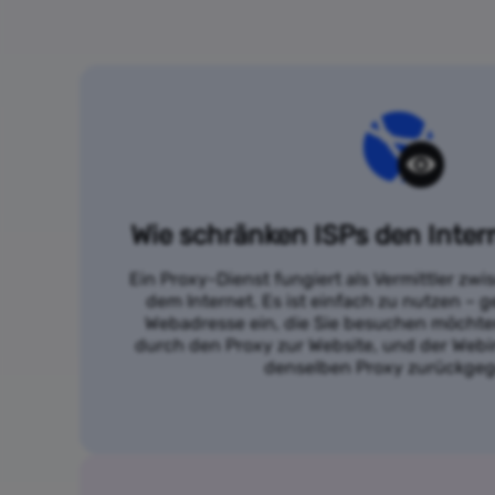
Wie schränken ISPs den Inter
Ein Proxy-Dienst fungiert als Vermittler zw
dem Internet. Es ist einfach zu nutzen – g
Webadresse ein, die Sie besuchen möchten
durch den Proxy zur Website, und der Webi
denselben Proxy zurückge