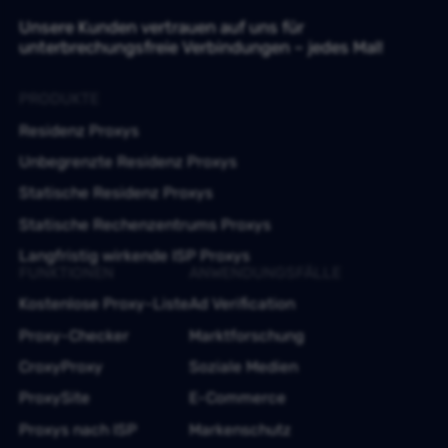
Unsere Kunden vertrauen auf uns für
unterbrechungsfreie Verbindungen – jedes Mal!
PRODUKTE
Residenz Proxys
Unbegrenzte Residenz Proxys
Statische Residenz Proxys
Statische Rechenzentrums Proxys
Langfristig wirkende ISP Proxys
FUNKTIONEN
ANWENDUNGSFÄLLE
Kostenlose Proxy-Liste
Ad Verification
Proxy-Checker
Marktforschung
CroxyProxy
Soziale Medien
ProxySite
E-Commerce
Proxys nach ISP
Markenschutz