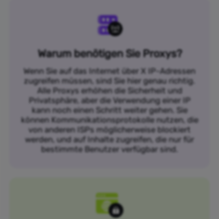
Warum benötigen Sie Proxys?
Wenn Sie auf das Internet über X IP-Adressen
zugreifen müssen, sind Sie hier genau richtig.
Alle Proxys erhöhen die Sicherheit und
Privatsphäre, aber die Verwendung einer IP
kann noch einen Schritt weiter gehen. Sie
können Kommunikationsprotokolle nutzen, die
von anderen ISPs möglicherweise blockiert
werden, und auf Inhalte zugreifen, die nur für
bestimmte Benutzer verfügbar sind.