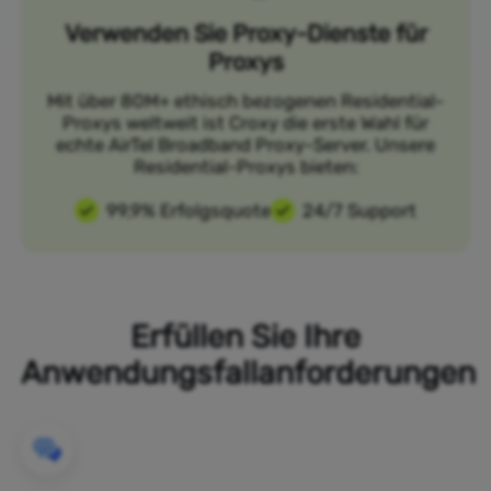
Verwenden Sie Proxy-Dienste für
Proxys
Mit über 80M+ ethisch bezogenen Residential-
Proxys weltweit ist Croxy die erste Wahl für
echte AirTel Broadband Proxy-Server. Unsere
Residential-Proxys bieten:
99,9% Erfolgsquote
24/7 Support
Erfüllen Sie Ihre
Anwendungsfallanforderungen