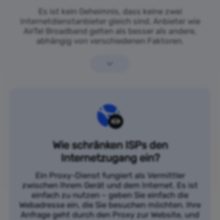
Es ist kein Geheimnis, dass keine zwei
Internetdienstanbieter gleich sind. Anbieter wie
AirTel Broadband gelten als besser als andere,
abhängig von verschiedenen Faktoren.
Wie schränken ISPs den
Internetzugang ein?
Ein Proxy-Dienst fungiert als Vermittler
zwischen Ihrem Gerät und dem Internet. Es ist
einfach zu nutzen – geben Sie einfach die
Webadresse ein, die Sie besuchen möchten. Ihre
Anfrage geht durch den Proxy zur Website, und