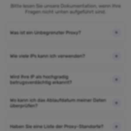
Bitte lesen Sie unsere Dokumentation, wenn Ihre
Fragen nicht unten aufgeführt sind.
Was ist ein Unbegrenzter Proxy?
Wie viele IPs kann ich verwenden?
Wird Ihre IP als hochgradig
betrugsverdächtig erkannt?
Wo kann ich das Ablaufdatum meiner Daten
überprüfen?
Haben Sie eine Liste der Proxy-Standorte?