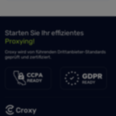
Starten Sie Ihr effizientes
Proxying!
Croxy wird von führenden Drittanbieter-Standards
geprüft und zertifiziert.