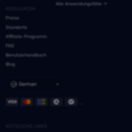
Alle Anwendungsfälle
RESSOURCEN
Preise
Standorte
Affiliate-Programm
FAQ
Benutzerhandbuch
Blog
German
NÜTZLICHE LINKS