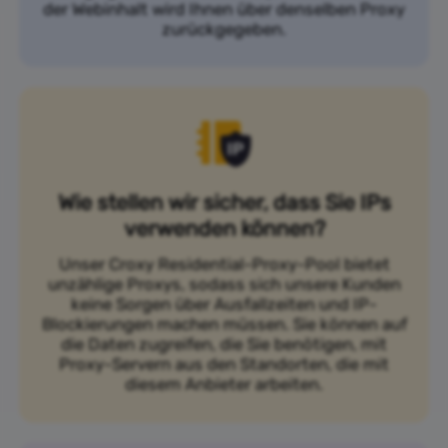
der Webinhalt wird Ihnen über denselben Proxy
zurückgegeben.
Wie stellen wir sicher, dass Sie IPs
verwenden können?
Unser Croxy Residential-Proxy-Pool bietet
unzählige Proxys, sodass sich unsere Kunden
keine Sorgen über Ausfallzeiten und IP-
Blockierungen machen müssen. Sie können auf
die Daten zugreifen, die Sie benötigen, mit
Proxy-Servern aus den Standorten, die mit
diesem Anbieter arbeiten.