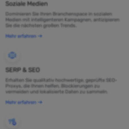
Soziale Medien
Dominieren Sie Ihren Branchenspace in sozialen
Medien mit intelligenteren Kampagnen, antizipieren
Sie die nächsten großen Trends.
Mehr erfahren
SERP & SEO
Erhalten Sie qualitativ hochwertige, geprüfte SEO-
Proxys, die Ihnen helfen, Blockierungen zu
vermeiden und lokalisierte Daten zu sammeln.
Mehr erfahren