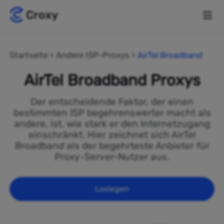
Startseite
Andere ISP-Proxys
AirTel Broadband
AirTel Broadband Proxys
Der entscheidende Faktor, der einen
bestimmten ISP begehrenswerter macht als
andere, ist, wie stark er den Internetzugang
einschränkt. Hier zeichnet sich AirTel
Broadband als der begehrteste Anbieter für
Proxy-Server-Nutzer aus.
Loslegen