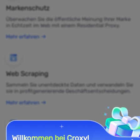
Markenschutz
Überwachen Sie die öffentliche Meinung Ihrer Marke
in Echtzeit im Web mit einem Residential Proxy.
Mehr erfahren
Web Scraping
Sammeln Sie unentdeckte Daten und verwandeln Sie
sie in profitgenerierende Geschäftsentscheidungen.
Mehr erfahren
Willkommen bei Croxy!
E-Commerce