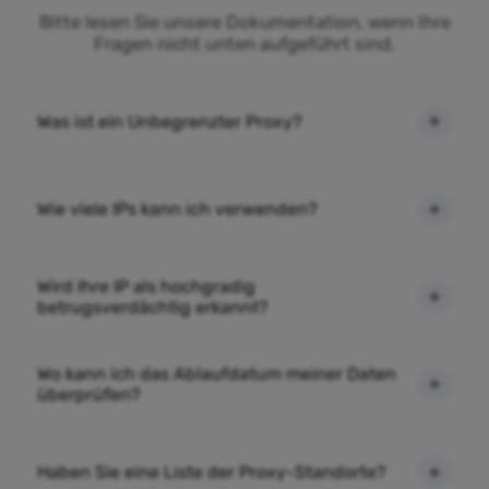
Bitte lesen Sie unsere Dokumentation, wenn Ihre
Fragen nicht unten aufgeführt sind.
Was ist ein Unbegrenzter Proxy?
Wie viele IPs kann ich verwenden?
Wird Ihre IP als hochgradig
betrugsverdächtig erkannt?
Wo kann ich das Ablaufdatum meiner Daten
überprüfen?
Haben Sie eine Liste der Proxy-Standorte?