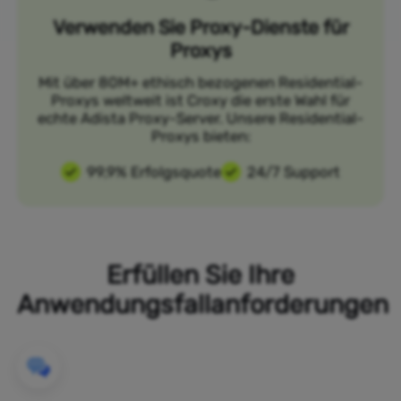
Verwenden Sie Proxy-Dienste für
Proxys
Mit über 80M+ ethisch bezogenen Residential-
Proxys weltweit ist Croxy die erste Wahl für
echte Adista Proxy-Server. Unsere Residential-
Proxys bieten:
99,9% Erfolgsquote
24/7 Support
Erfüllen Sie Ihre
Anwendungsfallanforderungen