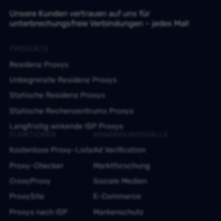
Unsere Kunden vertrauen auf uns für
unterbrechungsfreie Verbindungen – jedes Mal!
PRODUKTE
Residenz Proxys
Unbegrenzte Residenz Proxys
Statische Residenz Proxys
Statische Rechenzentrums Proxys
Langfristig wirkende ISP Proxys
FUNKTIONEN
ANWENDUNGSFÄLLE
Kostenlose Proxy-Liste
Ad Verification
Proxy-Checker
Marktforschung
CroxyProxy
Soziale Medien
ProxySite
E-Commerce
Proxys nach ISP
Markenschutz