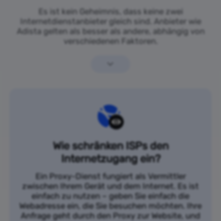
Es ist kein Geheimnis, dass keine zwei
Internetdienstanbieter gleich sind. Anbieter wie
Adista gelten als besser als andere, abhängig von
verschiedenen Faktoren.
Wie schränken ISPs den
Internetzugang ein?
Ein Proxy-Dienst fungiert als Vermittler
zwischen Ihrem Gerät und dem Internet. Es ist
einfach zu nutzen – geben Sie einfach die
Webadresse ein, die Sie besuchen möchten. Ihre
Anfrage geht durch den Proxy zur Website, und