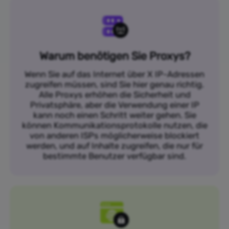
Warum benötigen Sie Proxys?
Wenn Sie auf das Internet über X IP-Adressen
zugreifen müssen, sind Sie hier genau richtig.
Alle Proxys erhöhen die Sicherheit und
Privatsphäre, aber die Verwendung einer IP
kann noch einen Schritt weiter gehen. Sie
können Kommunikationsprotokolle nutzen, die
von anderen ISPs möglicherweise blockiert
werden, und auf Inhalte zugreifen, die nur für
bestimmte Benutzer verfügbar sind.