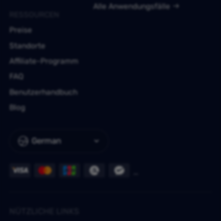
Alle Anwendungsfälle
RESSOURCEN
Preise
Standorte
Affiliate-Programm
FAQ
Benutzerhandbuch
Blog
German
NÜTZLICHE LINKS