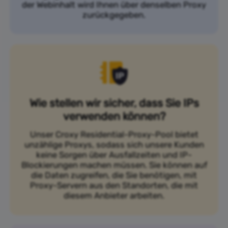
der Webinhalt wird Ihnen über denselben Proxy
zurückgegeben.
Wie stellen wir sicher, dass Sie IPs
verwenden können?
Unser Croxy Residential-Proxy-Pool bietet
unzählige Proxys, sodass sich unsere Kunden
keine Sorgen über Ausfallzeiten und IP-
Blockierungen machen müssen. Sie können auf
die Daten zugreifen, die Sie benötigen, mit
Proxy-Servern aus den Standorten, die mit
diesem Anbieter arbeiten.