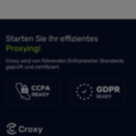
Starten Sie Ihr effizientes
Proxying!
Croxy wird von führenden Drittanbieter-Standards
geprüft und zertifiziert.