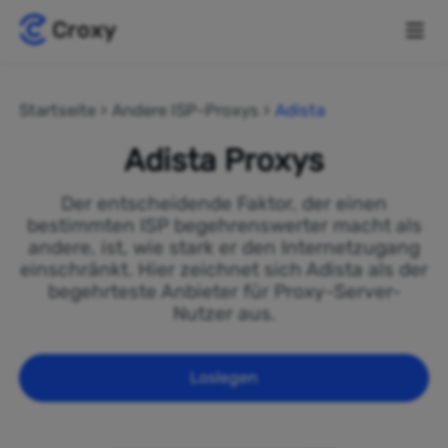
Startseite
Andere ISP-Proxys
Adista
Adista Proxys
Der entscheidende Faktor, der einen
bestimmten ISP begehrenswerter macht als
andere, ist, wie stark er den Internetzugang
einschränkt. Hier zeichnet sich Adista als der
begehrteste Anbieter für Proxy-Server-
Nutzer aus.
Loslegen