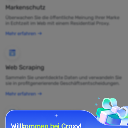
Markenschutz
Überwachen Sie die öffentliche Meinung Ihrer Marke
in Echtzeit im Web mit einem Residential Proxy.
Mehr erfahren
Web Scraping
Sammeln Sie unentdeckte Daten und verwandeln Sie
sie in profitgenerierende Geschäftsentscheidungen.
Mehr erfahren
Willkommen bei Croxy!
E-Commerce