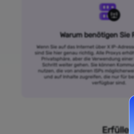
Warum benötigen Sie 
Wenn Sie auf das Internet über X IP-Adres
sind Sie hier genau richtig. Alle Proxys erh
Privatsphäre, aber die Verwendung einer
Schritt weiter gehen. Sie können Kommun
nutzen, die von anderen ISPs möglicherwei
und auf Inhalte zugreifen, die nur für 
verfügbar sind.
Erfülle