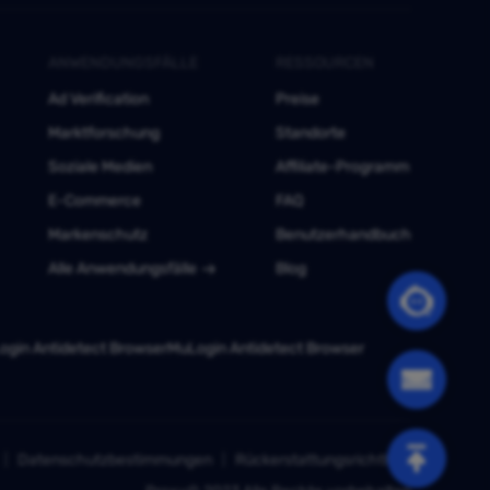
ANWENDUNGSFÄLLE
RESSOURCEN
Ad Verification
Preise
Marktforschung
Standorte
Soziale Medien
Affiliate-Programm
E-Commerce
FAQ
Markenschutz
Benutzerhandbuch
Alle Anwendungsfälle
Blog
gin Antidetect Browser
MuLogin Antidetect Browser
Datenschutzbestimmungen
Rückerstattungsrichtlinie