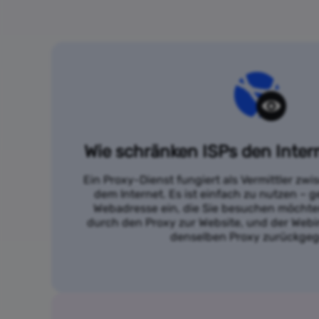
Wie schränken ISPs den Inter
Ein Proxy-Dienst fungiert als Vermittler zw
dem Internet. Es ist einfach zu nutzen – g
Webadresse ein, die Sie besuchen möchten
durch den Proxy zur Website, und der Webi
denselben Proxy zurückge