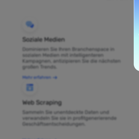
Soziale Medien
Dominieren Sie Ihren Branchenspace in
sozialen Medien mit intelligenteren
Kampagnen, antizipieren Sie die nächsten
großen Trends.
Mehr erfahren
Web Scraping
Sammeln Sie unentdeckte Daten und
verwandeln Sie sie in profitgenerierende
Geschäftsentscheidungen.