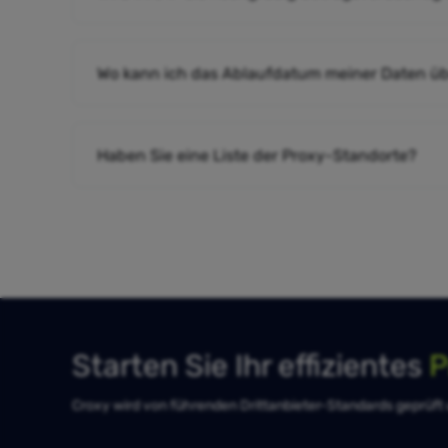
Wo kann ich das Ablaufdatum meiner Daten ü
Haben Sie eine Liste der Proxy-Standorte?
Starten Sie Ihr effizientes
P
Croxy wird von führenden Drittanbieter-Standards geprüft un