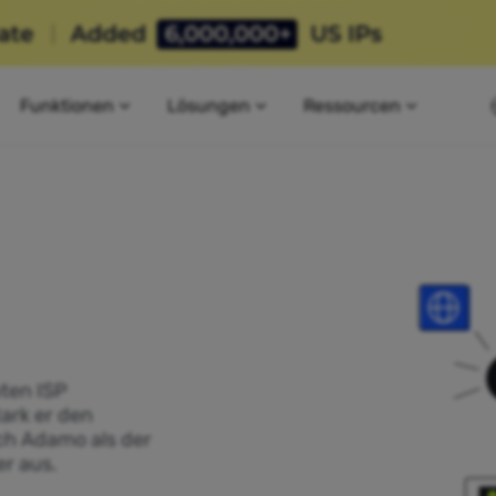
Funktionen
Lösungen
Ressourcen
ten ISP
tark er den
ich Adamo als der
r aus.