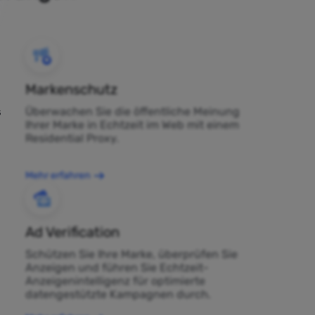
Markenschutz
Überwachen Sie die öffentliche Meinung
s
Ihrer Marke in Echtzeit im Web mit einem
Residential Proxy.
Mehr erfahren
Ad Verification
Schützen Sie Ihre Marke, überprüfen Sie
Anzeigen und führen Sie Echtzeit-
Anzeigenintelligenz für optimierte
datengestützte Kampagnen durch.