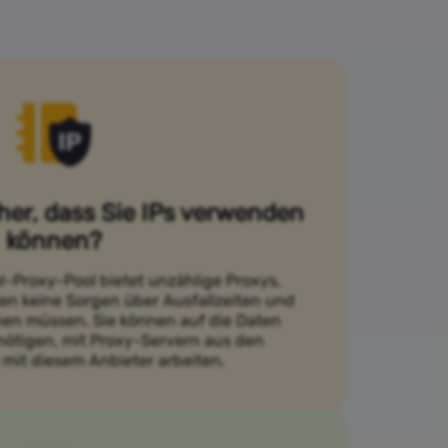
cher, dass Sie IPs verwenden
können?
l-Proxy-Pool bietet unzählige Proxys,
en keine Sorgen über Ausfallzeiten und
en müssen. Sie können auf die Daten
enötigen, mit Proxy-Servern aus den
 mit diesem Anbieter arbeiten.