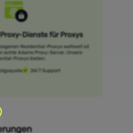
Proxy-Dienste für Proxys
zogenen Residential-Proxys weltweit ist
für echte Adamo Proxy-Server. Unsere
ential-Proxys bieten:
folgsquote
24/7 Support
derungen