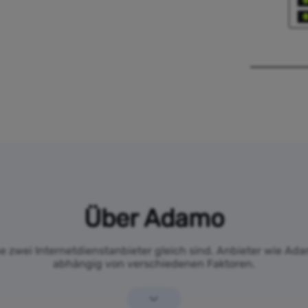
Über Adamo
ne zwei Internetdienstanbieter gleich sind. Anbieter wie Ada
abhängig von verschiedenen Faktoren.