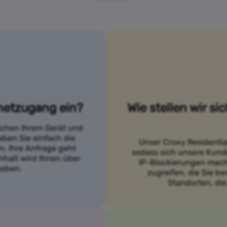
netzugang ein?
Wie stellen wir si
ischen Ihrem Gerät und
eben Sie einfach die
Unser Croxy Residentia
. Ihre Anfrage geht
sodass sich unsere Kund
nhalt wird Ihnen über
IP-Blockierungen mach
geben.
zugreifen, die Sie b
Standorten, die