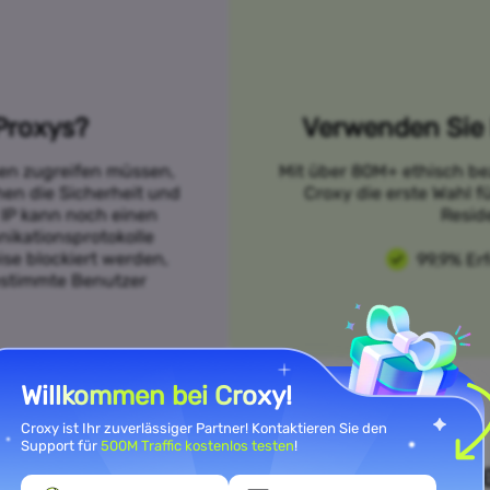
Proxys?
Verwenden Sie 
sen zugreifen müssen,
Mit über 80M+ ethisch be
öhen die Sicherheit und
Croxy die erste Wahl 
 IP kann noch einen
Resid
ikationsprotokolle
se blockiert werden,
99,9% Er
bestimmte Benutzer
Willkommen bei Croxy!
Croxy ist Ihr zuverlässiger Partner! Kontaktieren Sie den
Support für
500M Traffic kostenlos testen
!
n Sie Ihre Anwendungsfallanfor