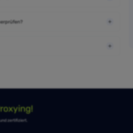
berprüfen?
roxying!
d zertifiziert.