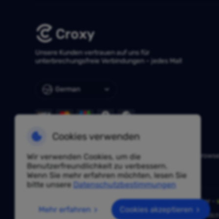
Unsere Kunden vertrauen auf uns für
unterbrechungsfreie Verbindungen – jedes Mal!
German
Cookies verwenden
NÜTZLICHE LINKS
Huayang Lingdong
TKFFF
AdsPower
Hidemium
Vision Brows
Wir verwenden Cookies, um die
IPjiance
Vmoscloud
SpiderBox
Benutzerfreundlichkeit zu verbessern.
Wenn Sie mehr erfahren möchten, lesen Sie
bitte unsere
Datenschutzbestimmungen
Haben Sie eine Frage? Fragen Sie unsere Experten unter -
Mehr erfahren
Cookies akzeptieren
Aufgrund von Richtlinien ist dieser Service in Festlandch