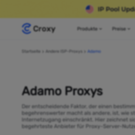
Produkte
Preise
Startseite
Andere ISP-Proxys
Adamo
Adamo Proxys
Der entscheidende Faktor, der einen bestimm
begehrenswerter macht als andere, ist, wie s
Internetzugang einschränkt. Hier zeichnet s
begehrteste Anbieter für Proxy-Server-Nutze