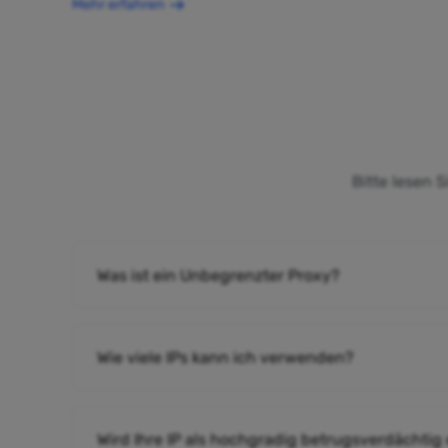
Mehr erfahren
Bitte lesen 
Was ist ein Unbegrenzter Proxy?
Wie viele IPs kann ich verwenden?
Wird Ihre IP als hochgradig betrugsverdächtig