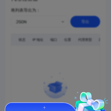
将列表导出为：
JSON
导出
状态
IP 地址
端口
位置
代理类型
延迟
等待输入…