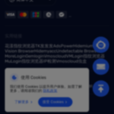
实用链接
花漾指纹浏览器
TK发发发
AdsPower
Hidemium
Vision Browser
Hidemyacc
Undetectable Browser
MoreLogin
Gemlogin
Vmoscloud
VMLogin指纹浏览器
MuLogin指纹浏览器
IP检测
Vmoscloud
虫盒
使用 Cookies
有问题？咨询专家：
support@croxy.com
根据政策，此服务在中国大陆不可用。感谢您的理解！
我们使用 Cookies 以提升用户体验。如需了解
更多，请阅读我们的
隐私政策
服务条款
隐私政策
退款政策
了解更多
接受 Cookies
Proxy© 2023 版权所有