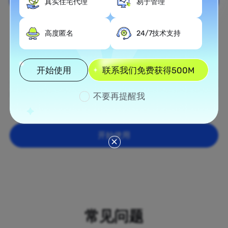
真实住宅代理
易于管理
全国覆盖
高度匿名
24/7技术支持
在科索沃的广泛住宅代理网络
开始使用
联系我们免费获得500M
通过我们的住宅代理网络，覆盖科索沃的所有50个
州，从繁忙的纽约和洛杉矶到中西部的乡村地区，我们
的住宅代理提供真实的xk基础IP地址，确保您的在线活
不要再提醒我
动看起来真正是本地的，并帮助您轻松绕过地理限制。
开始使用
常见问题