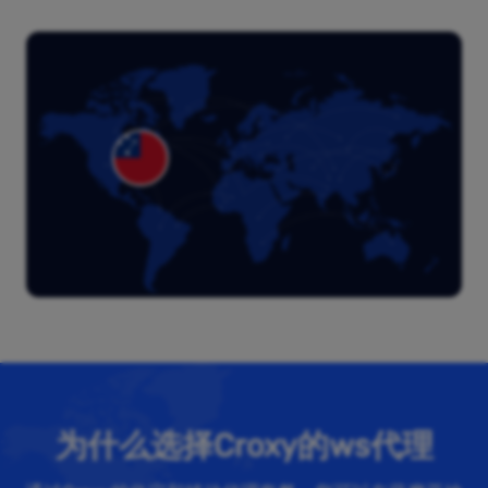
为什么选择Croxy的ws代理