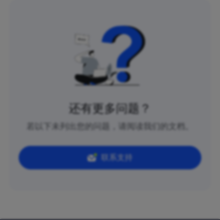
还有更多问题？
若以下未列出您的问题，请阅读我们的文档。
联系支持