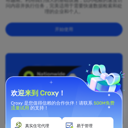
问内容并执行任务，完美适用于需要快速数据检索和处
理的企业和个人。
开始使用
欢迎来到 Croxy！
Croxy 是您值得信赖的合作伙伴！请联系
500M免费
流量试用
的支持！
真实住宅代理
易于管理