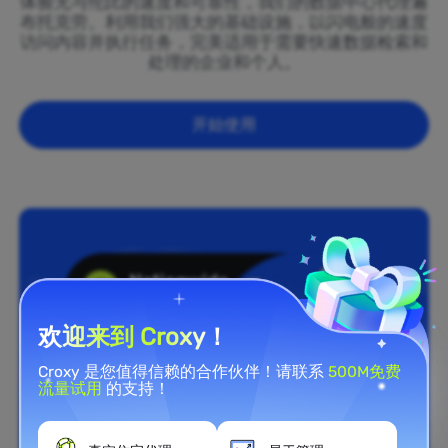
体验无与伦比的速度和可靠性，我们的数据中心代理遍
布托克劳。利用我们强大的基础设施，以闪电般的速度
访问内容并执行任务，完美适用于需要快速数据检索和
处理的企业和个人。
开始使用
欢迎来到 Croxy！
Croxy 是您值得信赖的合作伙伴！请联系
500M免费
流量试用
的支持！