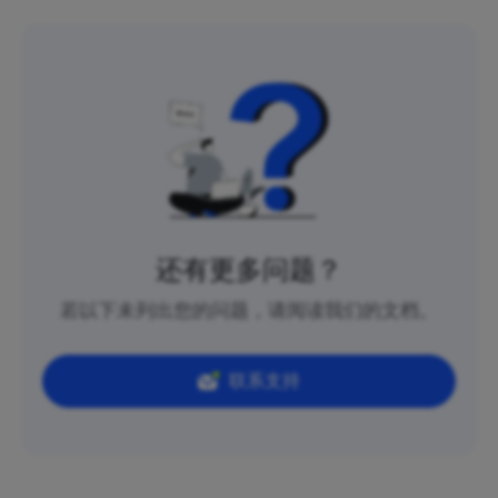
还有更多问题？
若以下未列出您的问题，请阅读我们的文档。
联系支持