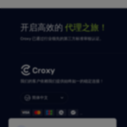
开启高效的
代理之旅！
Croxy 已通过行业领先的第三方标准审核认证。
我们的客户依赖我们提供始终如一的稳定连接！
简体中文