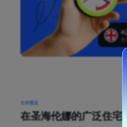
42
圣
全国覆盖
在圣海伦娜的广泛住宅