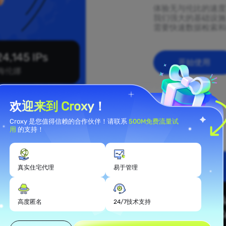
体验无与伦比的速度
我们强大的基础设施
需要快速数据检索和
4,145 IPs
开始使用
海伦娜
欢迎来到 Croxy！
Croxy 是您值得信赖的合作伙伴！请联系
500M免费流量试
用
的支持！
真实住宅代理
易于管理
代理网络
高度匿名
24/7技术支持