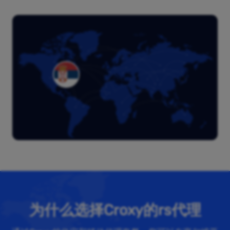
为什么选择Croxy的rs代理