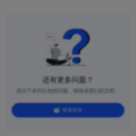
还有更多问题？
若以下未列出您的问题，请阅读我们的文档。
联系支持