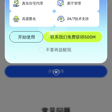
真实住宅代理
易于管理
全国覆盖
高度匿名
24/7技术支持
在菲律宾的广泛住宅代理网络
通过我们的住宅代理网络，覆盖菲律宾的所有50个
开始使用
联系我们免费获得500M
州，从繁忙的纽约和洛杉矶到中西部的乡村地区，我们
的住宅代理提供真实的ph基础IP地址，确保您的在线
不要再提醒我
活动看起来真正是本地的，并帮助您轻松绕过地理限
制。
开始使用
常见问题