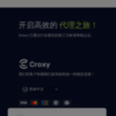
开启高效的
代理之旅！
Croxy 已通过行业领先的第三方标准审核认证。
我们的客户依赖我们提供始终如一的稳定连接！
简体中文