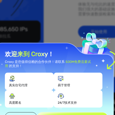
体验无与伦比的速度
我们强大的基础设施
需要快速数据检索和
185,650 IPs
开始使用
加拉瓜
欢迎来到 Croxy！
Croxy 是您值得信赖的合作伙伴！请联系
500M免费流量试
用
的支持！
真实住宅代理
易于管理
代理网络
高度匿名
24/7技术支持