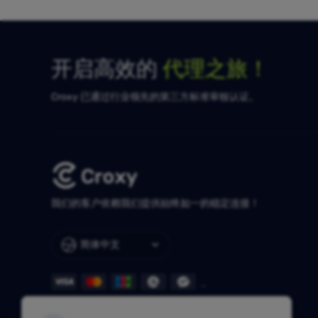
开启高效的
代理之旅！
Croxy 已通过行业领先的第三方标准审核认证。
我们的客户依赖我们提供始终如一的稳定连接！
简体中文