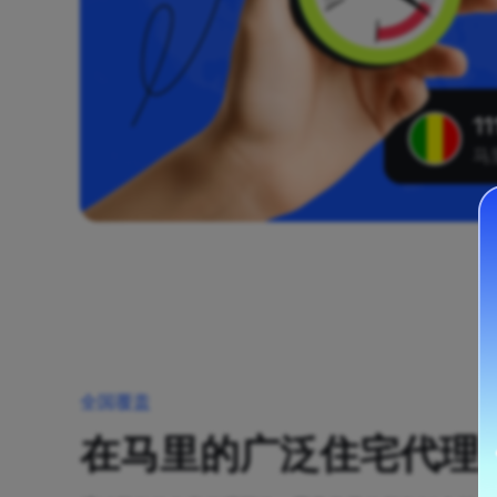
11
马
全国覆盖
在马里的广泛住宅代理