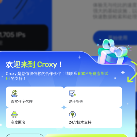
体验无与伦比的速度
强大的基础设施，以
快速数据检索和处理
1,705 IPs
开始使用
里
欢迎来到 Croxy！
Croxy 是您值得信赖的合作伙伴！请联系
500M免费流量试
用
的支持！
真实住宅代理
易于管理
网络
高度匿名
24/7技术支持