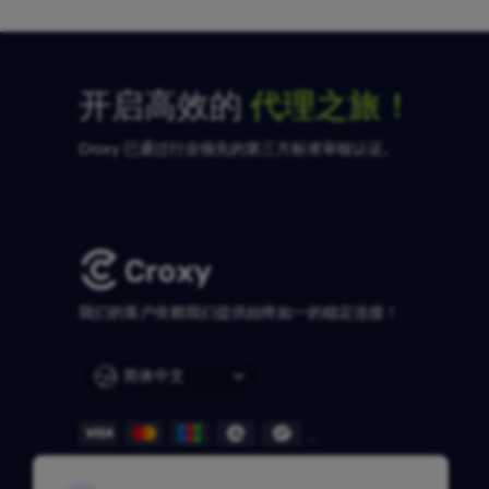
开启高效的
代理之旅！
Croxy 已通过行业领先的第三方标准审核认证。
我们的客户依赖我们提供始终如一的稳定连接！
简体中文