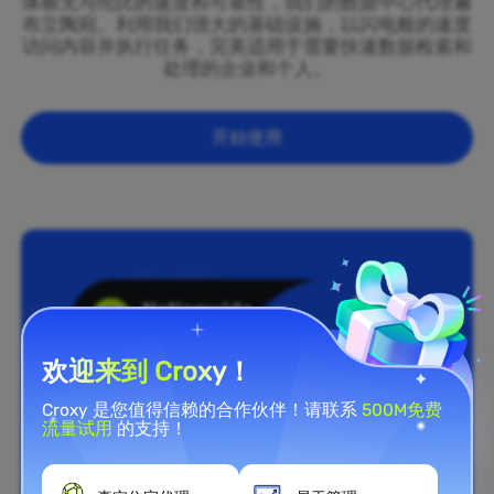
体验无与伦比的速度和可靠性，我们的数据中心代理遍
布立陶宛。利用我们强大的基础设施，以闪电般的速度
访问内容并执行任务，完美适用于需要快速数据检索和
处理的企业和个人。
开始使用
欢迎来到 Croxy！
Croxy 是您值得信赖的合作伙伴！请联系
500M免费
流量试用
的支持！