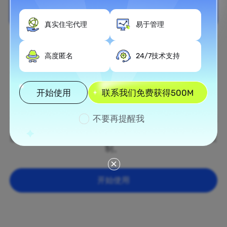
真实住宅代理
易于管理
全国覆盖
高度匿名
24/7技术支持
在瓜德罗普岛的广泛住宅代理网
络
开始使用
联系我们免费获得500M
通过我们的住宅代理网络，覆盖瓜德罗普岛的所有50
个州，从繁忙的纽约和洛杉矶到中西部的乡村地区，我
不要再提醒我
们的住宅代理提供真实的gp基础IP地址，确保您的在
线活动看起来真正是本地的，并帮助您轻松绕过地理限
制。
开始使用