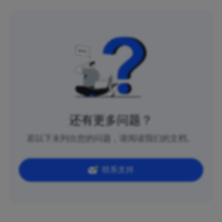
还有更多问题？
若以下未列出您的问题，请阅读我们的文档。
联系支持