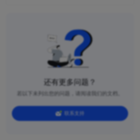
还有更多问题？
若以下未列出您的问题，请阅读我们的文档。
联系支持