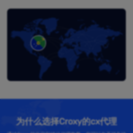
为什么选择Croxy的cx代理