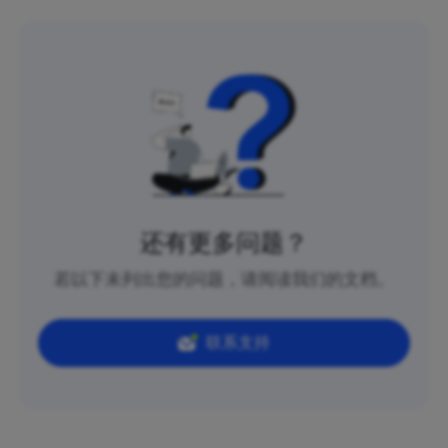
还有更多问题？
若以下未列出您的问题，请阅读我们的文档。
联系支持